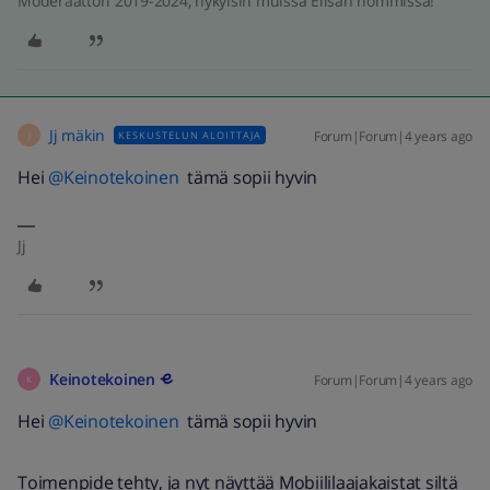
Moderaattori 2019-2024, nykyisin muissa Elisan hommissa!
Jj mäkin
Forum|Forum|4 years ago
KESKUSTELUN ALOITTAJA
J
Hei
@Keinotekoinen
tämä sopii hyvin
Jj
Keinotekoinen
Forum|Forum|4 years ago
K
Hei
@Keinotekoinen
tämä sopii hyvin
Toimenpide tehty, ja nyt näyttää Mobiililaajakaistat siltä