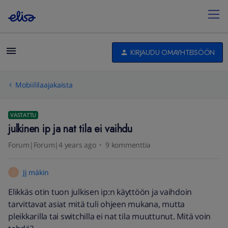
KIRJAUDU OMAYHTEISÖÖN
Mobiililaajakaista
VASTATTU
julkinen ip ja nat tila ei vaihdu
Forum|Forum|4 years ago
9 kommenttia
Jj mäkin
J
Elikkäs otin tuon julkisen ip:n käyttöön ja vaihdoin
tarvittavat asiat mitä tuli ohjeen mukana, mutta
pleikkarilla tai switchilla ei nat tila muuttunut. Mitä voin