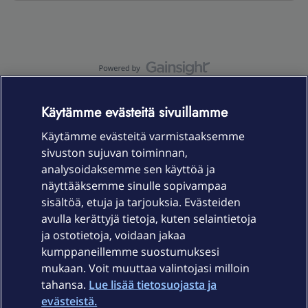
OmaYhteisö-käyttöehdot
Accessibility statement
Käytämme evästeitä sivuillamme
Käytämme evästeitä varmistaaksemme
sivuston sujuvan toiminnan,
Laitteet & liittymät
analysoidaksemme sen käyttöä ja
näyttääksemme sinulle sopivampaa
sisältöä, etuja ja tarjouksia. Evästeiden
Palvelut
avulla kerättyjä tietoja, kuten selaintietoja
ja ostotietoja, voidaan jakaa
Tuki
kumppaneillemme suostumuksesi
mukaan. Voit muuttaa valintojasi milloin
tahansa.
Lue lisää tietosuojasta ja
Ajankohtaista
evästeistä.