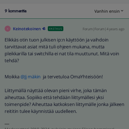
9 kommenttia
Vanhin ensin
Keinotekoinen
Forum|Forum|4 years ago
VASTAUS
K
Elikkäs otin tuon julkisen ip:n käyttöön ja vaihdoin
tarvittavat asiat mitä tuli ohjeen mukana, mutta
pleikkarilla tai switchilla ei nat tila muuttunut. Mitä voin
tehdä?
Moikka
@Jj mäkin
ja tervetuloa OmaYhteisöön!
Liittymällä näyttää olevan pieni virhe, joka tämän
aiheuttaa. Sopiiko että tehdään liittymällesi yksi
toimenpide? Aiheuttaa katkoksen liittymälle jonka jälkeen
reititin tulee käynnistää uudelleen.