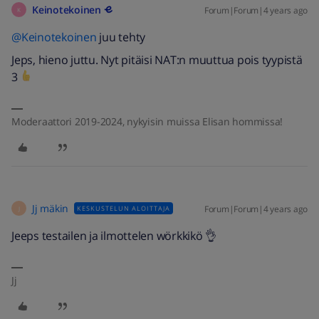
Keinotekoinen
Forum|Forum|4 years ago
K
@Keinotekoinen
juu tehty
Jeps, hieno juttu. Nyt pitäisi NAT:n muuttua pois tyypistä
3
Moderaattori 2019-2024, nykyisin muissa Elisan hommissa!
Jj mäkin
Forum|Forum|4 years ago
KESKUSTELUN ALOITTAJA
J
Jeeps testailen ja ilmottelen wörkkikö 👌
Jj