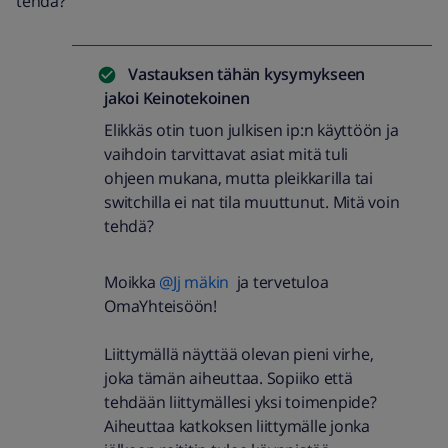
tehdä?
Vastauksen tähän kysymykseen
jakoi
Keinotekoinen
Elikkäs otin tuon julkisen ip:n käyttöön ja
vaihdoin tarvittavat asiat mitä tuli
ohjeen mukana, mutta pleikkarilla tai
switchilla ei nat tila muuttunut. Mitä voin
tehdä?
Moikka
@Jj mäkin
ja tervetuloa
OmaYhteisöön!
Liittymällä näyttää olevan pieni virhe,
joka tämän aiheuttaa. Sopiiko että
tehdään liittymällesi yksi toimenpide?
Aiheuttaa katkoksen liittymälle jonka