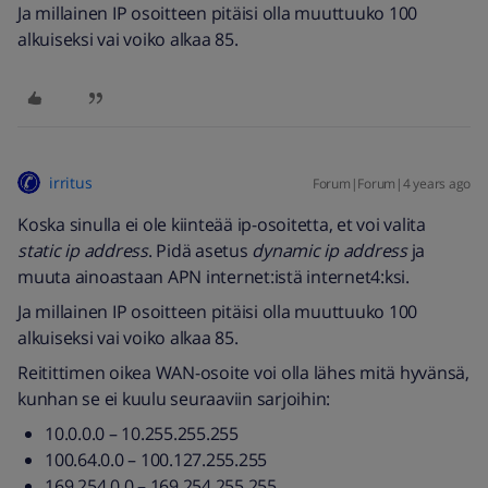
Ja millainen IP osoitteen pitäisi olla muuttuuko 100
alkuiseksi vai voiko alkaa 85.
irritus
Forum|Forum|4 years ago
Koska sinulla ei ole kiinteää ip-osoitetta, et voi valita
static ip address
. Pidä asetus
dynamic ip address
ja
muuta ainoastaan APN internet:istä internet4:ksi.
Ja millainen IP osoitteen pitäisi olla muuttuuko 100
alkuiseksi vai voiko alkaa 85.
Reitittimen oikea WAN-osoite voi olla lähes mitä hyvänsä,
kunhan se ei kuulu seuraaviin sarjoihin:
10.0.0.0 – 10.255.255.255
100.64.0.0 – 100.127.255.255
169.254.0.0 – 169.254.255.255