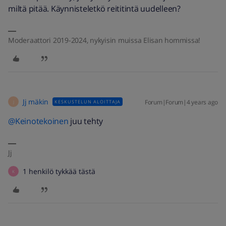
miltä pitää. Käynnisteletkö reititintä uudelleen?
Moderaattori 2019-2024, nykyisin muissa Elisan hommissa!
Jj mäkin
Forum|Forum|4 years ago
KESKUSTELUN ALOITTAJA
J
@Keinotekoinen
juu tehty
Jj
1 henkilö tykkää tästä
K