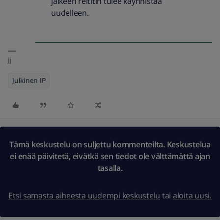
jälkeen reititin tulee käynnistää
uudelleen.
Jj
Julkinen IP
Tämä keskustelu on suljettu kommenteilta. Keskustelua
ei enää päivitetä, eivätkä sen tiedot ole välttämättä ajan
tasalla.
Etsi samasta aiheesta uudempi keskustelu
tai
aloita uusi.