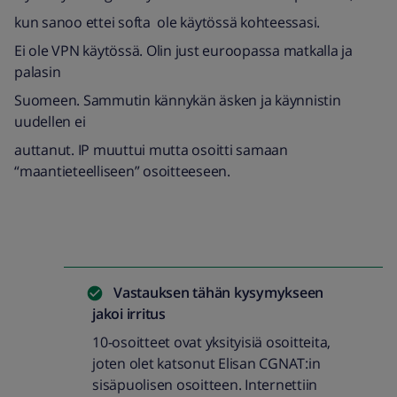
kun sanoo ettei softa ole käytössä kohteessasi.
Ei ole VPN käytössä. Olin just euroopassa matkalla ja
palasin
Suomeen. Sammutin kännykän äsken ja käynnistin
uudellen ei
auttanut. IP muuttui mutta osoitti samaan
“maantieteelliseen” osoitteeseen.
Vastauksen tähän kysymykseen
jakoi
irritus
10-osoitteet ovat yksityisiä osoitteita,
joten olet katsonut Elisan CGNAT:in
sisäpuolisen osoitteen. Internettiin