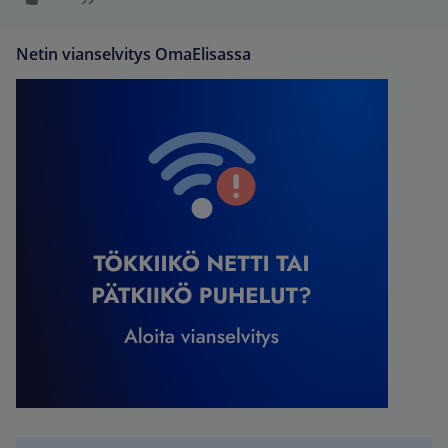
Netin vianselvitys OmaElisassa