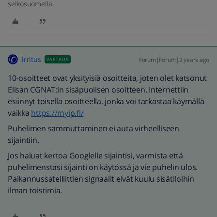
selkosuomella.
irritus
Forum|Forum|2 years ago
VASTAUS
10-osoitteet ovat yksityisiä osoitteita, joten olet katsonut
Elisan CGNAT:in sisäpuolisen osoitteen. Internettiin
esiinnyt toisella osoitteella, jonka voi tarkastaa käymällä
vaikka
https://myip.fi/
Puhelimen sammuttaminen ei auta virheelliseen
sijaintiin.
Jos haluat kertoa Googlelle sijaintisi, varmista että
puhelimenstasi sijainti on käytössä ja vie puhelin ulos.
Paikannussatelliittien signaalit eivät kuulu sisätiloihin
ilman toistimia.