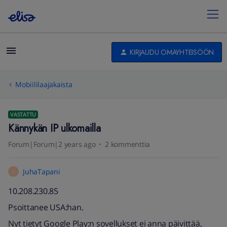
KIRJAUDU OMAYHTEISÖÖN
Mobiililaajakaista
VASTATTU
Kännykän IP ulkomailla
Forum|Forum|2 years ago
2 kommenttia
JuhaTapani
J
10.208.230.85
Psoittanee USA:han.
Nyt tietyt Google Play:n sovellukset ei anna päivittää,