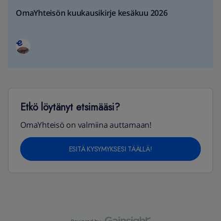
OmaYhteisön kuukausikirje kesäkuu 2026
Etkö löytänyt etsimääsi?
OmaYhteisö on valmiina auttamaan!
ESITÄ KYSYMYKSESI TÄÄLLÄ!