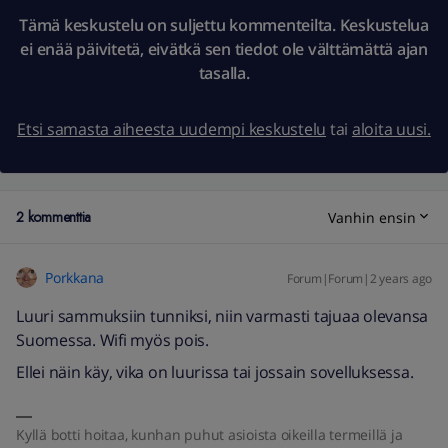
Tämä keskustelu on suljettu kommenteilta. Keskustelua
ei enää päivitetä, eivätkä sen tiedot ole välttämättä ajan
tasalla.
Etsi samasta aiheesta uudempi keskustelu
tai
aloita uusi.
2 kommenttia
Vanhin ensin
Porkkana
Forum|Forum|2 years ago
Luuri sammuksiin tunniksi, niin varmasti tajuaa olevansa
Suomessa. Wifi myös pois.
Ellei näin käy, vika on luurissa tai jossain sovelluksessa.
Kyllä botti hoitaa, kunhan puhut asioista oikeilla termeillä ja