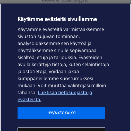
OmaYhteisö-käyttöehdot
Accessibility statement
Käytämme evästeitä sivuillamme
Käytämme evästeitä varmistaaksemme
sivuston sujuvan toiminnan,
Laitteet & liittymät
analysoidaksemme sen käyttöä ja
näyttääksemme sinulle sopivampaa
sisältöä, etuja ja tarjouksia. Evästeiden
Palvelut
avulla kerättyjä tietoja, kuten selaintietoja
ja ostotietoja, voidaan jakaa
Tuki
kumppaneillemme suostumuksesi
mukaan. Voit muuttaa valintojasi milloin
tahansa.
Lue lisää tietosuojasta ja
Ajankohtaista
evästeistä.
Elisa Oyj
HYVÄKSY KAIKKI
In English