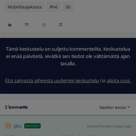
Mobiililaajakaista
IPv6
5G
Tämä keskustelu on suljettu kommenteilta. Keskustelua
ei enää päivitetä, eivätkä sen tiedot ole välttämättä ajan
tasalla.
Etsi samasta aiheesta uudempi keskustelu
tai
aloita uusi.
2 kommenttia
Vanhin ensin
JJJku
Forum|Forum|3 years ago
VASTAUS
J