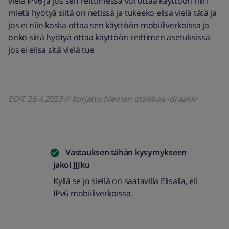
vielä IPv6 ja jos sen reittimessä voi ottaa käyttöön niin
mietä hyötyä siitä on netissä ja tukeeko elisa vielä tätä ja
jos ei niin koska ottaa sen käyttöön mobiiliverkoissa ja
onko siitä hyötyä ottaa käyttöön reittimen asetuksissa
jos ei elisa sitä vielä tue
EDIT 26.4.2023 // korjattu hieman otsikkoa -draakki
Vastauksen tähän kysymykseen
jakoi
JJJku
Kyllä se jo siellä on saatavilla Elisalla, eli
IPv6 mobiiliverkoissa.