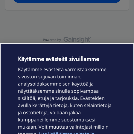
OmaYhteisö-käyttöehdot
Accessibility statement
Käytämme evästeitä sivuillamme
Käytämme evästeitä varmistaaksemme
sivuston sujuvan toiminnan,
Laitteet & liittymät
analysoidaksemme sen käyttöä ja
näyttääksemme sinulle sopivampaa
sisältöä, etuja ja tarjouksia. Evästeiden
Palvelut
avulla kerättyjä tietoja, kuten selaintietoja
ja ostotietoja, voidaan jakaa
Tuki
kumppaneillemme suostumuksesi
mukaan. Voit muuttaa valintojasi milloin