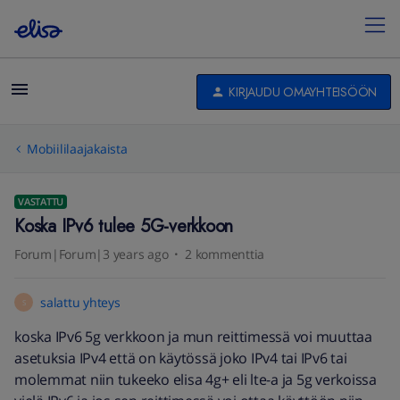
KIRJAUDU OMAYHTEISÖÖN
Mobiililaajakaista
VASTATTU
Koska IPv6 tulee 5G-verkkoon
Forum|Forum|3 years ago
2 kommenttia
salattu yhteys
S
koska IPv6 5g verkkoon ja mun reittimessä voi muuttaa
asetuksia IPv4 että on käytössä joko IPv4 tai IPv6 tai
molemmat niin tukeeko elisa 4g+ eli lte-a ja 5g verkoissa