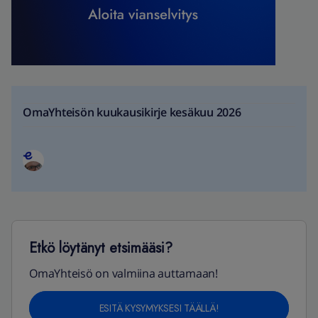
OmaYhteisön kuukausikirje kesäkuu 2026
Etkö löytänyt etsimääsi?
OmaYhteisö on valmiina auttamaan!
ESITÄ KYSYMYKSESI TÄÄLLÄ!