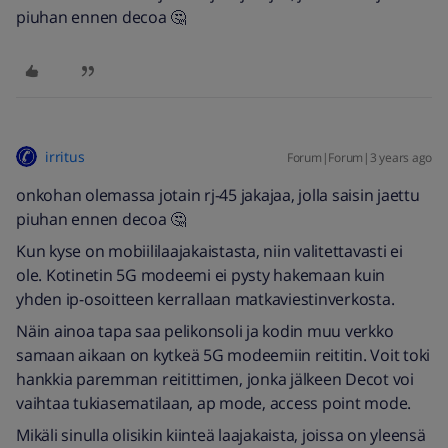
piuhan ennen decoa 🤔
irritus
Forum|Forum|3 years ago
onkohan olemassa jotain rj-45 jakajaa, jolla saisin jaettu
piuhan ennen decoa 🤔
Kun kyse on mobiililaajakaistasta, niin valitettavasti ei
ole. Kotinetin 5G modeemi ei pysty hakemaan kuin
yhden ip-osoitteen kerrallaan matkaviestinverkosta.
Näin ainoa tapa saa pelikonsoli ja kodin muu verkko
samaan aikaan on kytkeä 5G modeemiin reititin. Voit toki
hankkia paremman reitittimen, jonka jälkeen Decot voi
vaihtaa tukiasematilaan, ap mode, access point mode.
Mikäli sinulla olisikin kiinteä laajakaista, joissa on yleensä