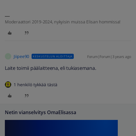
Moderaattori 2019-2024, nykyisin muissa Elisan hommissa!
Jiipee90
Forum|Forum|3 years ago
KESKUSTELUN ALOITTAJA
J
Laite toimii päälaitteena, eli tukiasemana.
1 henkilö tykkää tästä
Netin vianselvitys OmaElisassa