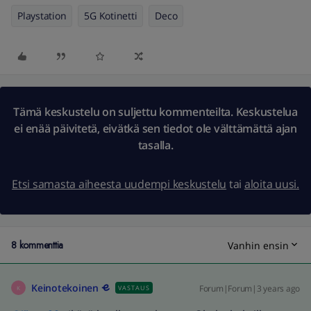
Playstation
5G Kotinetti
Deco
Tämä keskustelu on suljettu kommenteilta. Keskustelua
ei enää päivitetä, eivätkä sen tiedot ole välttämättä ajan
tasalla.
Etsi samasta aiheesta uudempi keskustelu
tai
aloita uusi.
8 kommenttia
Vanhin ensin
Keinotekoinen
Forum|Forum|3 years ago
VASTAUS
K