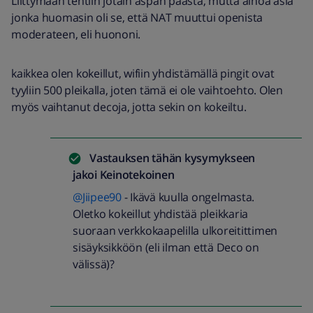
Liittymään tehtiin jotain aspan päästä, mutta ainoa asia
jonka huomasin oli se, että NAT muuttui openista
moderateen, eli huononi.
kaikkea olen kokeillut, wifiin yhdistämällä pingit ovat
tyyliin 500 pleikalla, joten tämä ei ole vaihtoehto. Olen
myös vaihtanut decoja, jotta sekin on kokeiltu.
Vastauksen tähän kysymykseen
jakoi
Keinotekoinen
@Jiipee90
- Ikävä kuulla ongelmasta.
Oletko kokeillut yhdistää pleikkaria
suoraan verkkokaapelilla ulkoreitittimen
sisäyksikköön (eli ilman että Deco on
välissä)?