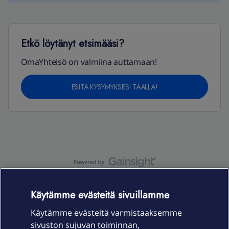
Etkö löytänyt etsimääsi?
OmaYhteisö on valmiina auttamaan!
ESITÄ KYSYMYKSESI TÄÄLLÄ!
OmaYhteisö-käyttöehdot
Accessibility statement
Käytämme evästeitä sivuillamme
Käytämme evästeitä varmistaaksemme
sivuston sujuvan toiminnan,