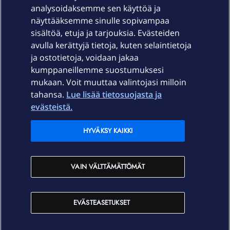
Laitteet & liittymät
analysoidaksemme sen käyttöä ja
näyttääksemme sinulle sopivampaa
sisältöä, etuja ja tarjouksia. Evästeiden
Palvelut
avulla kerättyjä tietoja, kuten selaintietoja
ja ostotietoja, voidaan jakaa
Tuki
kumppaneillemme suostumuksesi
mukaan. Voit muuttaa valintojasi milloin
tahansa.
Lue lisää tietosuojasta ja
Ajankohtaista
evästeistä.
Elisa Oyj
HYVÄKSY KAIKKI
In English
VAIN VÄLTTÄMÄTTÖMÄT
På Svenska
EVÄSTEASETUKSET
Sopimusehdot
Tietosuoja
Saavutettavuus
Evästeasetukset
Tekijänoikeudet © 2026 Elisa Oyj.