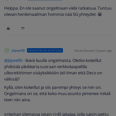
Heippa. En ole saanut ongelmaan vielä ratkaisua. Tuntuu
olevan henkimaailman hommia nää 5G yhteydet. 😁
Jiipee90
Forum|Forum|3 years ago
KESKUSTELUN ALOITTAJA
J
@Jiipee90
- Ikävä kuulla ongelmasta. Oletko kokeillut
yhdistää pleikkaria suoraan verkkokaapelilla
ulkoreitittimen sisäyksikköön (eli ilman että Deco on
välissä)?
Kyllä, olen kokeillut ja siis parempi yhteys se niin on.
Ongelmana on se, että koko muu asunto pimenee mikäli
teen niin aina.
onkohan olemassa jotain rj-45 jakajaa, jolla saisin jaettu