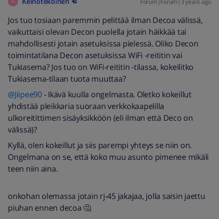
Keinotekoinen
Forum|Forum|3 years ago
K
Jos tuo tosiaan paremmin pelittää ilman Decoa välissä,
vaikuttaisi olevan Decon puolella jotain häikkää tai
mahdollisesti jotain asetuksissa pielessä. Oliko Decon
toimintatilana Decon asetuksissa WiFi -reititin vai
Tukiasema? Jos tuo on WiFi-reititin -tilassa, kokeilitko
Tukiasema-tilaan tuota muuttaa?
@Jiipee90
- Ikävä kuulla ongelmasta. Oletko kokeillut
yhdistää pleikkaria suoraan verkkokaapelilla
ulkoreitittimen sisäyksikköön (eli ilman että Deco on
välissä)?
Kyllä, olen kokeillut ja siis parempi yhteys se niin on.
Ongelmana on se, että koko muu asunto pimenee mikäli
teen niin aina.
onkohan olemassa jotain rj-45 jakajaa, jolla saisin jaettu
piuhan ennen decoa 🤔