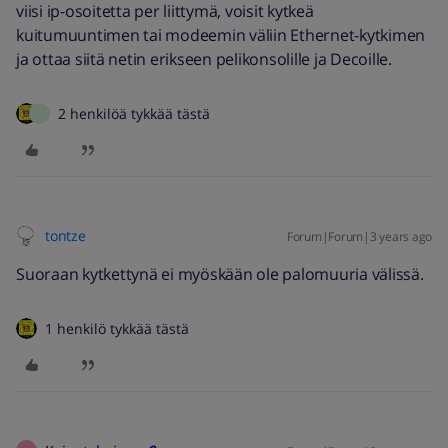
viisi ip-osoitetta per liittymä, voisit kytkeä
kuitumuuntimen tai modeemin väliin Ethernet-kytkimen
ja ottaa siitä netin erikseen pelikonsolille ja Decoille.
2 henkilöä tykkää tästä
J
tontze
Forum|Forum|3 years ago
Suoraan kytkettynä ei myöskään ole palomuuria välissä.
1 henkilö tykkää tästä