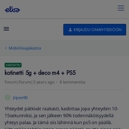
KIRJAUDU OMAYHTEISÖÖN
Mobiililaajakaista
VASTATTU
kotinetti 5g + deco m4 + PS5
Forum|Forum|3 years ago
8 kommenttia
Jiipee90
J
Yhteydet pätkivät raakasti, kadottaa jopa yhteyden 10-
15sekunniksi, ja sen jälkeen 90% todennäköisyydellä
yhteys palaa. Ja tämä siis lähinnä kun ps5 on päällä.