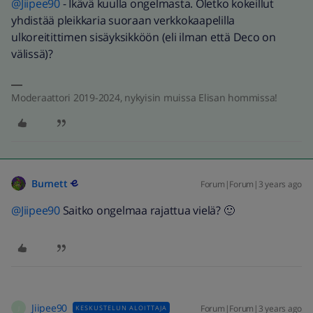
@Jiipee90
- Ikävä kuulla ongelmasta. Oletko kokeillut
yhdistää pleikkaria suoraan verkkokaapelilla
ulkoreitittimen sisäyksikköön (eli ilman että Deco on
välissä)?
Moderaattori 2019-2024, nykyisin muissa Elisan hommissa!
Burnett
Forum|Forum|3 years ago
@Jiipee90
Saitko ongelmaa rajattua vielä? 🙂
Jiipee90
Forum|Forum|3 years ago
KESKUSTELUN ALOITTAJA
J