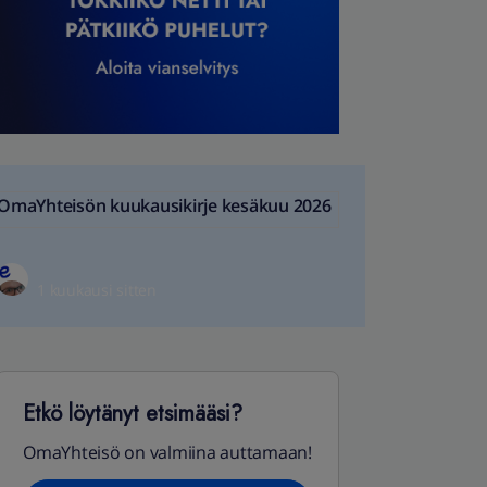
OmaYhteisön kuukausikirje kesäkuu 2026
1 kuukausi sitten
Etkö löytänyt etsimääsi?
OmaYhteisö on valmiina auttamaan!