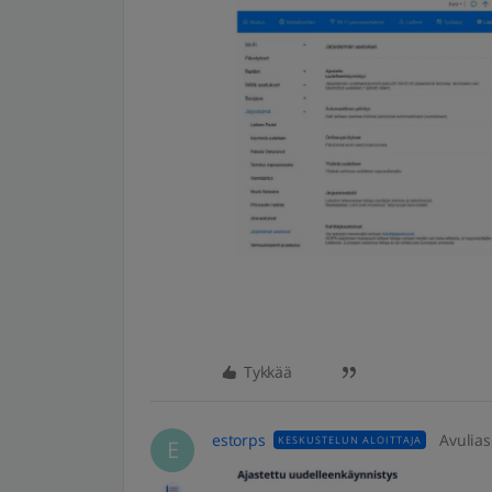
Tykkää
estorps
Avulias
KESKUSTELUN ALOITTAJA
E