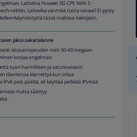
ngelman. Laitteina Huawei 5G CPE MAX 5 -
esh-reititin. Laitevika vai mikä tuota vaivaa? Ei pysty
lleenkäynnistystä tässä mallissa näköjään.
seen jakoi
sakarialanne
llisesti latausnopeuden noin 50-60 megaan
äminen korjaa ongelman.
 että tuon harmillisen ja satunnaisesti
n tilanteissa kierrettyä kun ottaa
 IPv6 pois päältä, eli käyttää pelkkää IPv4:ää.
i kannata mutta säästyy
lta.