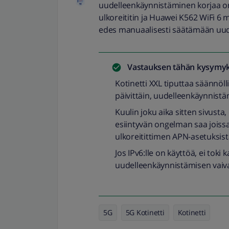
uudelleenkäynnistäminen korjaa o
ulkoreititin ja Huawei K562 WiFi 6 m
edes manuaalisesti säätämään uude
Vastauksen tähän kysymyk
Kotinetti XXL tiputtaa säännö
päivittäin, uudelleenkäynnist
Kuulin joku aika sitten sivusta,
esiintyvän ongelman saa joissai
ulkoreitittimen APN-asetuksista
Jos IPv6:lle on käyttöä, ei tok
uudelleenkäynnistämisen vaiva
5G
5G Kotinetti
Kotinetti