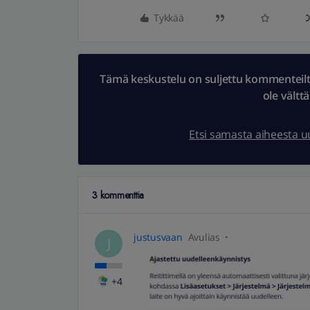
Tykkää
Tämä keskustelu on suljettu kommenteilta.
ole vältt
Etsi samasta aiheesta 
3 kommenttia
justusvaan
Avulias
J
+4