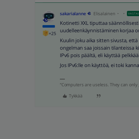
sakarialanne
Elisalainen
VASTA
Kotinetti XXL tiputtaa säännöllise
uudelleenkäynnistäminen korjaa 
+25
Kuulin joku aika sitten sivusta, ett
ongelman saa joissain tilanteissa k
IPv6 pois päältä, eli käyttää pelkkää
Jos IPv6:lle on käyttöä, ei toki ka
“Computers are useless. They can only 
Tykkää