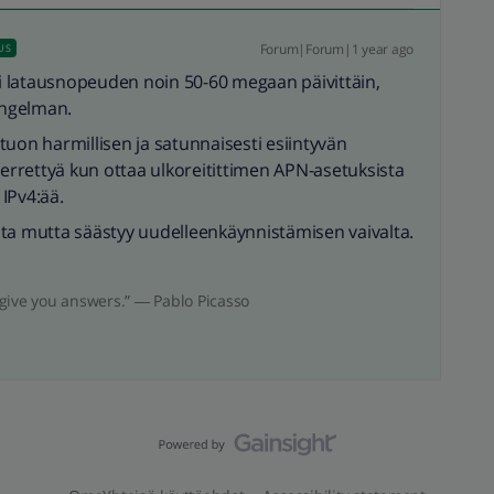
Forum|Forum|1 year ago
US
sti latausnopeuden noin 50-60 megaan päivittäin,
ongelman.
ä tuon harmillisen ja satunnaisesti esiintyvän
ierrettyä kun ottaa ulkoreitittimen APN-asetuksista
 IPv4:ää.
nnata mutta säästyy uudelleenkäynnistämisen vaivalta.
give you answers.” ― Pablo Picasso