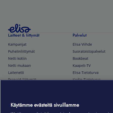
Laitteet & liittymät
Palvelut
Kampanjat
Elisa Viihde
Puhelinliittymät
Suoratoistopalvelut
Netti kotiin
Bookbeat
Netti mukaan
Kaapeli-TV
Laitenetti
Elisa Tietoturva
Prepaid-liittymät
Kodin Tietoturva
Puhelimet ja tarvikkeet
Mobiilivarmenne
Tietotekniikka
Kuka soittaa
Pelaaminen
Sähköpostipalvelu
Käytämme evästeitä sivuillamme
TV & audio
Elisa Kotiverkko