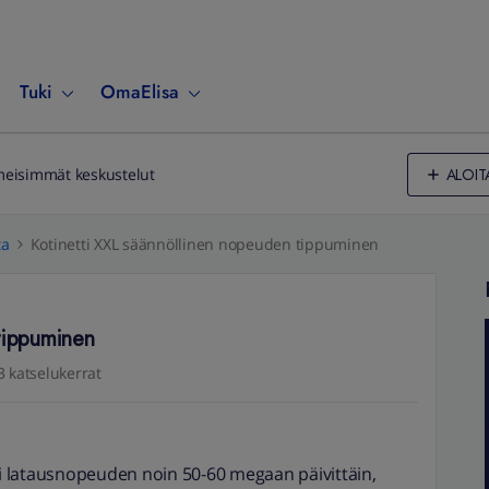
Tuki
OmaElisa
ALOIT
meisimmät keskustelut
ta
Kotinetti XXL säännöllinen nopeuden tippuminen
 tippuminen
3 katselukerrat
sti latausnopeuden noin 50-60 megaan päivittäin,