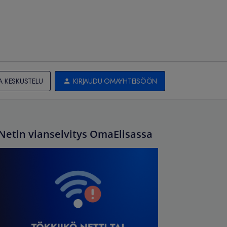
A KESKUSTELU
KIRJAUDU OMAYHTEISÖÖN
Netin vianselvitys OmaElisassa