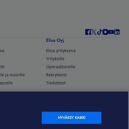
Elisa Oyj
lma
Elisa yrityksenä
Yrityksille
lit
Operaattoreille
lle ja nuorille
Rekrytointi
apselle
Tiedotteet
In English
isan asiakkaille
Customer Service
OmaElisa Self Service
HYVÄKSY KAIKKI
Moving to Finland