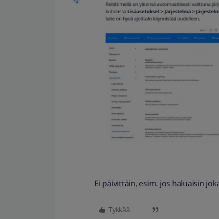
Ei päivittäin, esim. jos haluaisin j
Tykkää