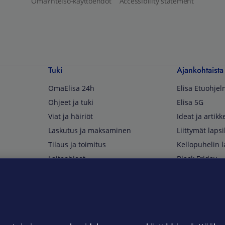
OmaYhteisö-käyttöehdot
Accessibility statement
Tuki
Ajankohtaista
OmaElisa 24h
Elisa Etuohje
Ohjeet ja tuki
Elisa 5G
Viat ja häiriöt
Ideat ja artikke
Laskutus ja maksaminen
Liittymät lapsi
Tilaus ja toimitus
Kellopuhelin l
Laiteohjeet
Black Friday
Asiakaspalvelun yhteystiedot
Huippuetuja El
Soita Omagurulle
OmaYhteisö
Myymälät ja myyntipisteet