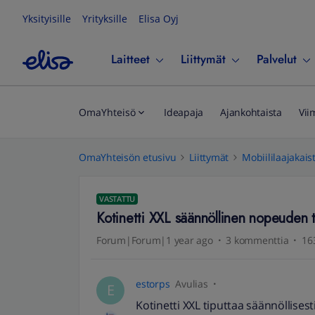
Yksityisille
Yrityksille
Elisa Oyj
Laitteet
Liittymät
Palvelut
OmaYhteisö
Ideapaja
Ajankohtaista
Vii
OmaYhteisön etusivu
Liittymät
Mobiililaajakais
VASTATTU
Kotinetti XXL säännöllinen nopeuden
Forum|Forum|1 year ago
3 kommenttia
16
estorps
Avulias
E
Kotinetti XXL tiputtaa säännöllise