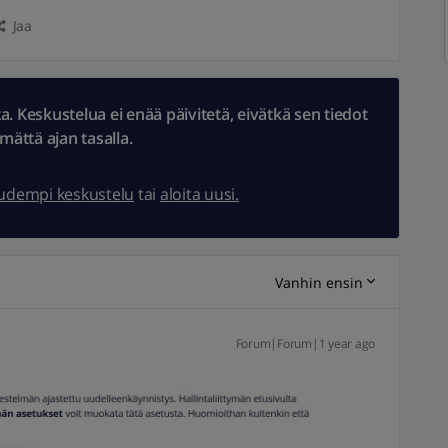
Jaa
 Keskustelua ei enää päivitetä, eivätkä sen tiedot
ämättä ajan tasalla.
uudempi keskustelu
tai
aloita uusi.
Vanhin ensin
Forum|Forum|1 year ago