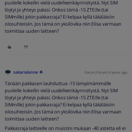
puolelle kokeilin vielä uudelleenkäynnsitystä. Nyt SIM
löytyi ja yhteys palasi. Onkos tämä -15 ZTE:lle (tai
SIMmille) jokin pakkasraja? Ei kelpaa kyllä täkäläisiin
olosuhteisiin. Jos tämä on yksilövika niin Elisa varmaan
toimittaa uuden laitteen?
sakarialanne
Forum|Forum|4 years ago
Tänään pakkasen lauhduttua -15 lämpimämmälle
puolelle kokeilin vielä uudelleenkäynnsitystä. Nyt SIM
löytyi ja yhteys palasi. Onkos tämä -15 ZTE:lle (tai
SIMmille) jokin pakkasraja? Ei kelpaa kyllä täkäläisiin
olosuhteisiin. Jos tämä on yksilövika niin Elisa varmaan
toimittaa uuden laitteen?
Pakkasraja laitteelle on muistini mukaan -40 astetta eli ei