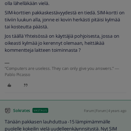
olla lähelläkään vielä.
SIM-korttien pakkaskestävyydestä en tiedä. SIM-kortti on
tiiviin luukun alla, jonne ei kovin herkästi pitäisi kylmää
tai kosteutta päästä.
Jos täällä Yhteisössä on käyttäjiä pohjoisesta, jossa on
oikeasti kylmää jo kerennyt olemaan, heittäkää
kommentteja laitteen toiminnasta ?
“Computers are useless. They can only give you answers.” ―
Pablo Picasso
Sokrates
Forum|Forum|4 years ago
VASTAUS
Tänään pakkasen lauhduttua -15 lämpimämmälle
puolelle kokeilin vielä uudelleenkäynnsitystä. Nyt SIM