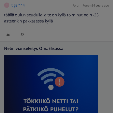
tiger114
Forum|Forum|4 years ago
T
täällä oulun seudulla laite on kyllä toiminut noin -23
asteenkin pakkasessa kyllä
Netin vianselvitys OmaElisassa