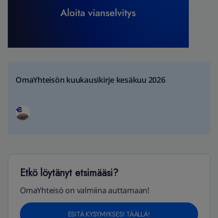
OmaYhteisön kuukausikirje kesäkuu 2026
Etkö löytänyt etsimääsi?
OmaYhteisö on valmiina auttamaan!
ESITÄ KYSYMYKSESI TÄÄLLÄ!