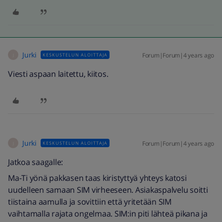
Jurki
Forum|Forum|4 years ago
KESKUSTELUN ALOITTAJA
J
Viesti aspaan laitettu, kiitos.
Jurki
Forum|Forum|4 years ago
KESKUSTELUN ALOITTAJA
J
Jatkoa saagalle:
Ma-Ti yönä pakkasen taas kiristyttyä yhteys katosi
uudelleen samaan SIM virheeseen. Asiakaspalvelu soitti
tiistaina aamulla ja sovittiin että yritetään SIM
vaihtamalla rajata ongelmaa. SIM:in piti lähteä pikana ja