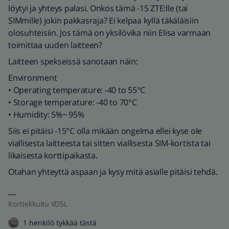
löytyi ja yhteys palasi. Onkos tämä -15 ZTE:lle (tai
SIMmille) jokin pakkasraja? Ei kelpaa kyllä täkäläisiin
olosuhteisiin. Jos tämä on yksilövika niin Elisa varmaan
toimittaa uuden laitteen?
Laitteen spekseissä sanotaan näin:
Environment
• Operating temperature: -40 to 55°C
• Storage temperature: -40 to 70°C
• Humidity: 5%~ 95%
Siis ei pitäisi -15°C olla mikään ongelma ellei kyse ole
viallisesta laitteesta tai sitten viallisesta SIM-kortista tai
likaisesta korttipaikasta.
Otahan yhteyttä aspaan ja kysy mitä asialle pitäisi tehdä.
Korttelikuitu VDSL
1 henkilö tykkää tästä