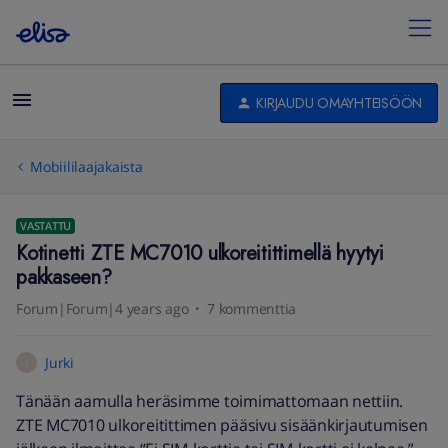
KIRJAUDU OMAYHTEISÖÖN
Mobiililaajakaista
VASTATTU
Kotinetti ZTE MC7010 ulkoreitittimellä hyytyi
pakkaseen?
Forum|Forum|4 years ago
7 kommenttia
Jurki
J
Tänään aamulla heräsimme toimimattomaan nettiin.
ZTE MC7010 ulkoreitittimen pääsivu sisäänkirjautumisen