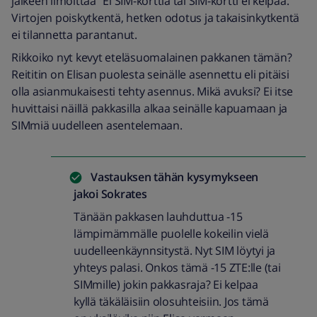
jälkeen ilmoittaa “Ei SIM-korttia tai SIM-kortti ei kelpaa.”
Virtojen poiskytkentä, hetken odotus ja takaisinkytkentä
ei tilannetta parantanut.
Rikkoiko nyt kevyt eteläsuomalainen pakkanen tämän?
Reititin on Elisan puolesta seinälle asennettu eli pitäisi
olla asianmukaisesti tehty asennus. Mikä avuksi? Ei itse
huvittaisi näillä pakkasilla alkaa seinälle kapuamaan ja
SIMmiä uudelleen asentelemaan.
Vastauksen tähän kysymykseen
jakoi
Sokrates
Tänään pakkasen lauhduttua -15
lämpimämmälle puolelle kokeilin vielä
uudelleenkäynnsitystä. Nyt SIM löytyi ja
yhteys palasi. Onkos tämä -15 ZTE:lle (tai
SIMmille) jokin pakkasraja? Ei kelpaa
kyllä täkäläisiin olosuhteisiin. Jos tämä