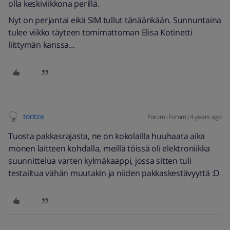
olla keskiviikkona perillä.
Nyt on perjantai eikä SIM tullut tänäänkään. Sunnuntaina
tulee viikko täyteen tomimattoman Elisa Kotinetti
liittymän kanssa...
tontze
Forum|Forum|4 years ago
Tuosta pakkasrajasta, ne on kokolailla huuhaata aika
monen laitteen kohdalla, meillä töissä oli elektroniikka
suunnittelua varten kylmäkaappi, jossa sitten tuli
testailtua vähän muutakin ja niiden pakkaskestävyyttä :D