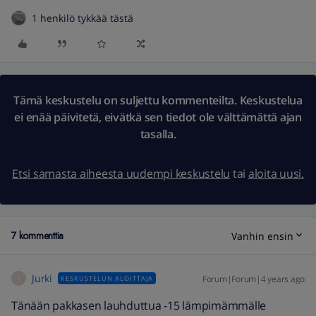
1 henkilö tykkää tästä
Tämä keskustelu on suljettu kommenteilta. Keskustelua
ei enää päivitetä, eivätkä sen tiedot ole välttämättä ajan
tasalla.
Etsi samasta aiheesta uudempi keskustelu
tai
aloita uusi.
7 kommenttia
Vanhin ensin
Jurki
Forum|Forum|4 years ago
KESKUSTELUN ALOITTAJA
J
Tänään pakkasen lauhduttua -15 lämpimämmälle