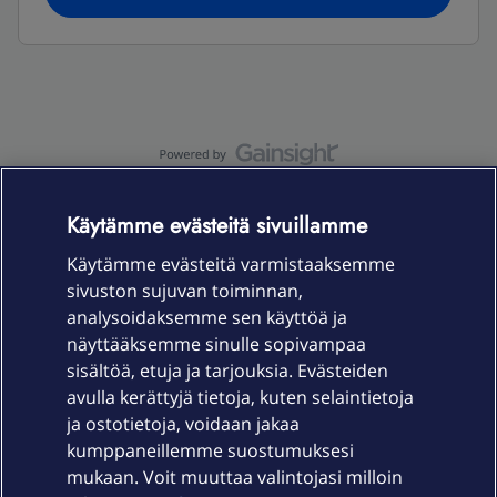
OmaYhteisö-käyttöehdot
Accessibility statement
Käytämme evästeitä sivuillamme
Käytämme evästeitä varmistaaksemme
sivuston sujuvan toiminnan,
Laitteet & liittymät
analysoidaksemme sen käyttöä ja
näyttääksemme sinulle sopivampaa
sisältöä, etuja ja tarjouksia. Evästeiden
Palvelut
avulla kerättyjä tietoja, kuten selaintietoja
ja ostotietoja, voidaan jakaa
Tuki
kumppaneillemme suostumuksesi
mukaan. Voit muuttaa valintojasi milloin