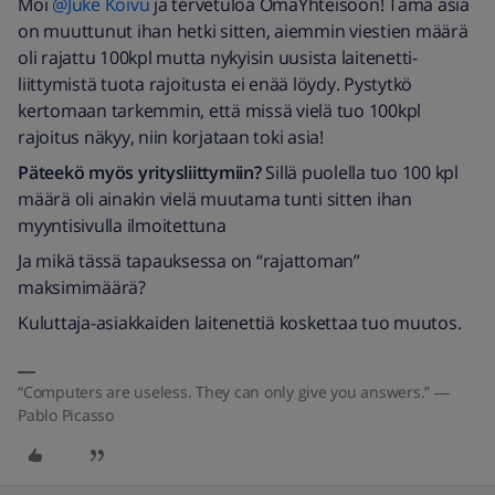
Moi
@Juke Koivu
ja tervetuloa OmaYhteisöön! Tämä asia
on muuttunut ihan hetki sitten, aiemmin viestien määrä
oli rajattu 100kpl mutta nykyisin uusista laitenetti-
liittymistä tuota rajoitusta ei enää löydy. Pystytkö
kertomaan tarkemmin, että missä vielä tuo 100kpl
rajoitus näkyy, niin korjataan toki asia!
Päteekö myös yritysliittymiin?
Sillä puolella tuo 100 kpl
määrä oli ainakin vielä muutama tunti sitten ihan
myyntisivulla ilmoitettuna
Ja mikä tässä tapauksessa on “rajattoman”
maksimimäärä?
Kuluttaja-asiakkaiden laitenettiä koskettaa tuo muutos.
“Computers are useless. They can only give you answers.” ―
Pablo Picasso