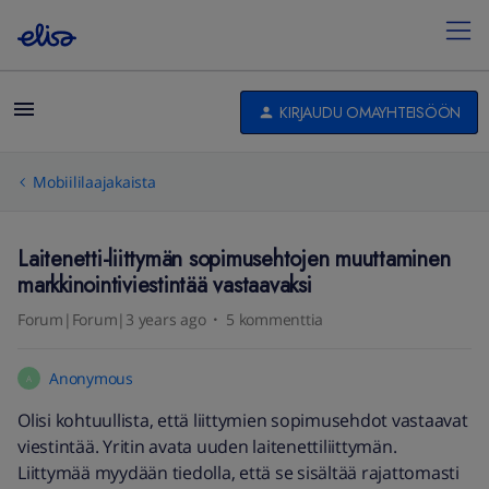
KIRJAUDU OMAYHTEISÖÖN
Mobiililaajakaista
Laitenetti-liittymän sopimusehtojen muuttaminen
markkinointiviestintää vastaavaksi
Forum|Forum|3 years ago
5 kommenttia
Anonymous
A
Olisi kohtuullista, että liittymien sopimusehdot vastaavat
viestintää. Yritin avata uuden laitenettiliittymän.
Liittymää myydään tiedolla, että se sisältää rajattomasti