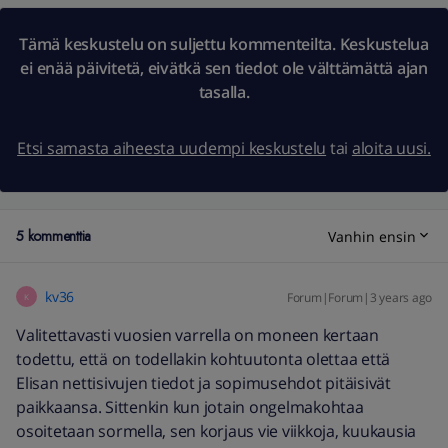
Tämä keskustelu on suljettu kommenteilta. Keskustelua
ei enää päivitetä, eivätkä sen tiedot ole välttämättä ajan
tasalla.
Etsi samasta aiheesta uudempi keskustelu
tai
aloita uusi.
5 kommenttia
Vanhin ensin
kv36
Forum|Forum|3 years ago
K
Valitettavasti vuosien varrella on moneen kertaan
todettu, että on todellakin kohtuutonta olettaa että
Elisan nettisivujen tiedot ja sopimusehdot pitäisivät
paikkaansa. Sittenkin kun jotain ongelmakohtaa
osoitetaan sormella, sen korjaus vie viikkoja, kuukausia