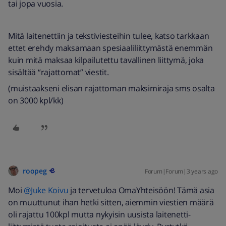
tai jopa vuosia.
Mitä laitenettiin ja tekstiviesteihin tulee, katso tarkkaan
ettet erehdy maksamaan spesiaaliliittymästä enemmän
kuin mitä maksaa kilpailutettu tavallinen liittymä, joka
sisältää “rajattomat” viestit.
(muistaakseni elisan rajattoman maksimiraja sms osalta
on 3000 kpl/kk)
roopeg
Forum|Forum|3 years ago
Moi
@Juke Koivu
ja tervetuloa OmaYhteisöön! Tämä asia
on muuttunut ihan hetki sitten, aiemmin viestien määrä
oli rajattu 100kpl mutta nykyisin uusista laitenetti-