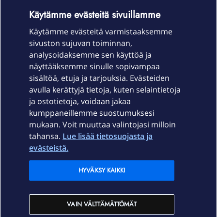
OmaYhteisö-käyttöehdot
Accessibility statement
Käytämme evästeitä sivuillamme
Käytämme evästeitä varmistaaksemme
sivuston sujuvan toiminnan,
Laitteet & liittymät
analysoidaksemme sen käyttöä ja
näyttääksemme sinulle sopivampaa
sisältöä, etuja ja tarjouksia. Evästeiden
Palvelut
avulla kerättyjä tietoja, kuten selaintietoja
ja ostotietoja, voidaan jakaa
Tuki
kumppaneillemme suostumuksesi
mukaan. Voit muuttaa valintojasi milloin
tahansa.
Lue lisää tietosuojasta ja
Ajankohtaista
evästeistä.
Elisa Oyj
HYVÄKSY KAIKKI
In English
VAIN VÄLTTÄMÄTTÖMÄT