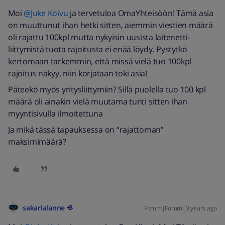
Moi
@Juke Koivu
ja tervetuloa OmaYhteisöön! Tämä asia
on muuttunut ihan hetki sitten, aiemmin viestien määrä
oli rajattu 100kpl mutta nykyisin uusista laitenetti-
liittymistä tuota rajoitusta ei enää löydy. Pystytkö
kertomaan tarkemmin, että missä vielä tuo 100kpl
rajoitus näkyy, niin korjataan toki asia!
Päteekö myös yritysliittymiin? Sillä puolella tuo 100 kpl
määrä oli ainakin vielä muutama tunti sitten ihan
myyntisivulla ilmoitettuna
Ja mikä tässä tapauksessa on “rajattoman”
maksimimäärä?
sakarialanne
Forum|Forum|3 years ago