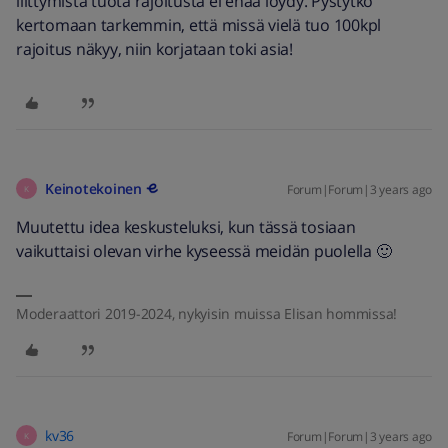
liittymistä tuota rajoitusta ei enää löydy. Pystytkö
kertomaan tarkemmin, että missä vielä tuo 100kpl
rajoitus näkyy, niin korjataan toki asia!
Keinotekoinen
Forum|Forum|3 years ago
K
Muutettu idea keskusteluksi, kun tässä tosiaan
vaikuttaisi olevan virhe kyseessä meidän puolella 🙂
Moderaattori 2019-2024, nykyisin muissa Elisan hommissa!
kv36
Forum|Forum|3 years ago
K