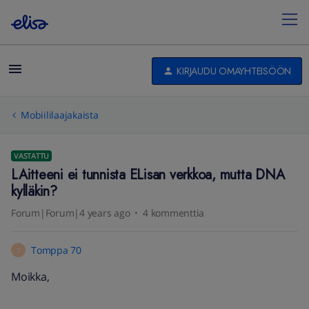
KIRJAUDU OMAYHTEISÖÖN
Mobiililaajakaista
VASTATTU
LAitteeni ei tunnista ELisan verkkoa, mutta DNA
kylläkin?
Forum|Forum|4 years ago
4 kommenttia
Tomppa 70
T
Moikka,