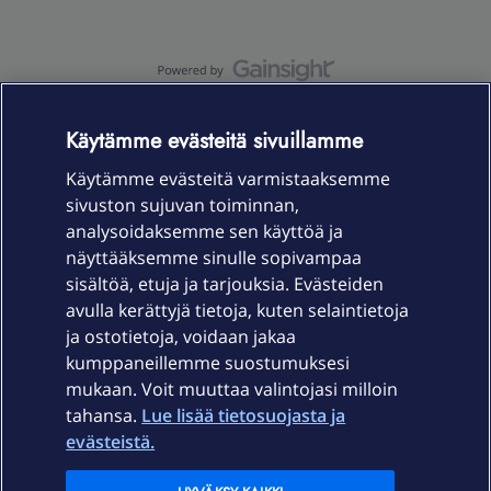
OmaYhteisö-käyttöehdot
Accessibility statement
Käytämme evästeitä sivuillamme
Käytämme evästeitä varmistaaksemme
sivuston sujuvan toiminnan,
Laitteet & liittymät
analysoidaksemme sen käyttöä ja
näyttääksemme sinulle sopivampaa
sisältöä, etuja ja tarjouksia. Evästeiden
Palvelut
avulla kerättyjä tietoja, kuten selaintietoja
ja ostotietoja, voidaan jakaa
Tuki
kumppaneillemme suostumuksesi
mukaan. Voit muuttaa valintojasi milloin
tahansa.
Lue lisää tietosuojasta ja
Ajankohtaista
evästeistä.
Elisa Oyj