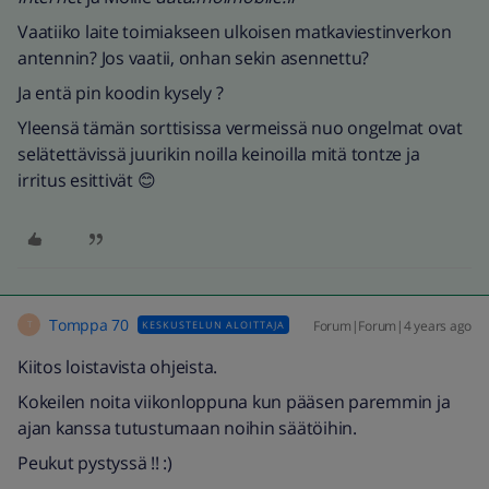
Vaatiiko laite toimiakseen ulkoisen matkaviestinverkon
antennin? Jos vaatii, onhan sekin asennettu?
Ja entä pin koodin kysely ?
Yleensä tämän sorttisissa vermeissä nuo ongelmat ovat
selätettävissä juurikin noilla keinoilla mitä tontze ja
irritus esittivät 😊
Tomppa 70
Forum|Forum|4 years ago
KESKUSTELUN ALOITTAJA
T
Kiitos loistavista ohjeista.
Kokeilen noita viikonloppuna kun pääsen paremmin ja
ajan kanssa tutustumaan noihin säätöihin.
Peukut pystyssä !! :)