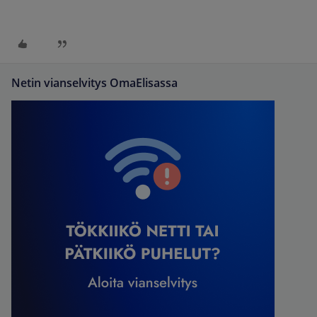
Netin vianselvitys OmaElisassa