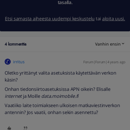
tasalla.
Etsi samasta aiheesta uudempi keskustelu
tai
aloita uusi.
4 kommenttia
Vanhin ensin
irritus
Forum|Forum|4 years ago
Oletko yrittänyt valita asetuksista käytettävän verkon
käsin?
Onhan tiedonsiirtoasetuksissa APN oikein? Elisalle
internet
ja Moille
data.moimobile.fi
Vaatiiko laite toimiakseen ulkoisen matkaviestinverkon
antennin? Jos vaatii, onhan sekin asennettu?