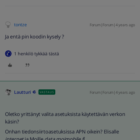
tontze
Forum|Forum|4 years ago
Ja entä pin koodin kysely ?
1 henkilö tykkää tästä
Lautturi
Forum|Forum|4 years ago
VASTAUS
Oletko yrittänyt valita asetuksista käytettävän verkon
käsin?
Onhan tiedonsiirtoasetuksissa APN oikein? Elisalle
internet
ja Moille
data.moimobile.fi