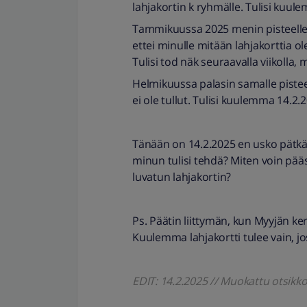
lahjakortin k ryhmälle. Tulisi kuu
Tammikuussa 2025 menin pisteelle ky
ettei minulle mitään lahjakorttia o
Tulisi tod näk seuraavalla viikoll
Helmikuussa palasin samalle pisteel
ei ole tullut. Tulisi kuulemma 14.
Tänään on 14.2.2025 en usko pätkääk
minun tulisi tehdä? Miten voin pääs
luvatun lahjakortin?
Ps. Päätin liittymän, kun Myyjän k
Kuulemma lahjakortti tulee vain, jo
EDIT: 14.2.2025 // Muokattu otsik