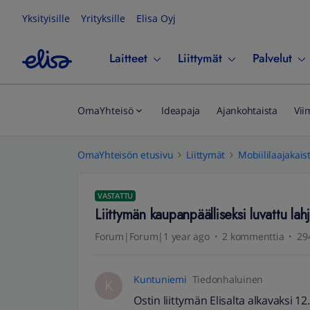
Yksityisille
Yrityksille
Elisa Oyj
Laitteet
Liittymät
Palvelut
OmaYhteisö
Ideapaja
Ajankohtaista
Vii
OmaYhteisön etusivu
Liittymät
Mobiililaajakais
VASTATTU
Liittymän kaupanpäälliseksi luvattu lahj
Forum|Forum|1 year ago
2 kommenttia
29
Kuntuniemi
Tiedonhaluinen
K
Ostin liittymän Elisalta alkavaksi 