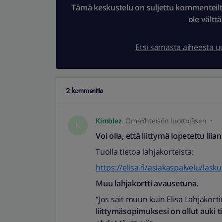
Tämä keskustelu on suljettu kommenteilta.
ole vältt
Etsi samasta aiheesta 
2 kommenttia
Kimblez
OmaYhteisön luottojäsen
K
Voi olla, että liittymä lopetettu liian
Tuolla tietoa lahjakorteista:
https://elisa.fi/asiakaspalvelu/las
Muu lahjakortti avausetuna.
“Jos sait muun kuin Elisa Lahjakort
liittymäsopimuksesi on ollut auki 