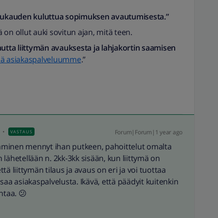
kuukauden kuluttua sopimuksen avautumisesta.”
ä on ollut auki sovitun ajan, mitä teen.
autta liittymän avauksesta ja lahjakortin saamisen
sä asiakaspalveluumme
.”
Forum|Forum|1 year ago
VASTAUS
ttaminen mennyt ihan putkeen, pahoittelut omalta
n lähetellään n. 2kk-3kk sisään, kun liittymä on
ä liittymän tilaus ja avaus on eri ja voi tuottaa
saa asiakaspalvelusta. Ikävä, että päädyit kuitenkin
htaa. 😕