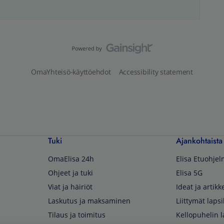
OmaYhteisö-käyttöehdot
Accessibility statement
Tuki
Ajankohtaista
OmaElisa 24h
Elisa Etuohje
Ohjeet ja tuki
Elisa 5G
Viat ja häiriöt
Ideat ja artikke
Laskutus ja maksaminen
Liittymät lapsi
Tilaus ja toimitus
Kellopuhelin l