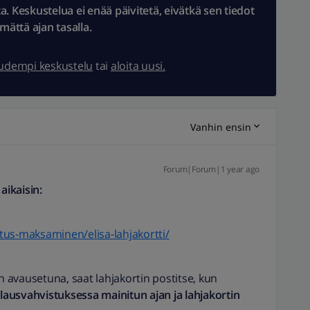
 Keskustelua ei enää päivitetä, eivätkä sen tiedot
ämättä ajan tasalla.
uudempi keskustelu
tai
aloita uusi.
Vanhin ensin
Forum|Forum|1 year ago
 aikaisin:
kutus-maksaminen/elisa-lahjakortti/
in avausetuna, saat lahjakortin postitse, kun
tilausvahvistuksessa mainitun ajan
ja lahjakortin