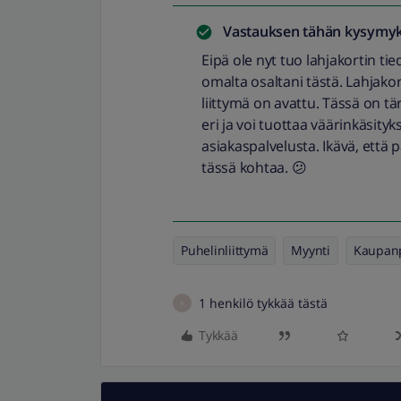
Vastauksen tähän kysymyk
Eipä ole nyt tuo lahjakortin t
omalta osaltani tästä. Lahjakor
liittymä on avattu. Tässä on tä
eri ja voi tuottaa väärinkäsity
asiakaspalvelusta. Ikävä, että 
tässä kohtaa. 😕
Puhelinliittymä
Myynti
Kaupanp
1 henkilö tykkää tästä
K
Tykkää