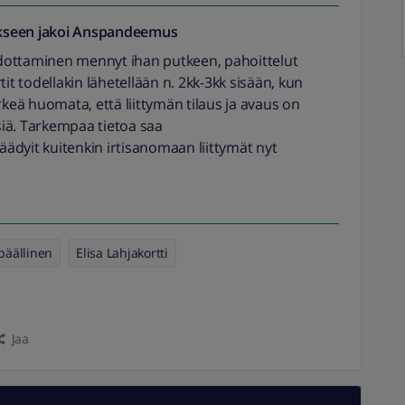
seen jakoi
Anspandeemus
iedottaminen mennyt ihan putkeen, pahoittelut
tit todellakin lähetellään n. 2kk-3kk sisään, kun
rkeä huomata, että liittymän tilaus ja avaus on
ksiä. Tarkempaa tietoa saa
päädyit kuitenkin irtisanomaan liittymät nyt
äällinen
Elisa Lahjakortti
Jaa