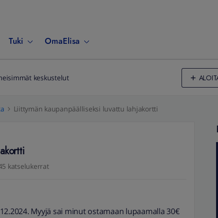
Tuki
OmaElisa
ALOIT
meisimmät keskustelut
ta
Liittymän kaupanpäälliseksi luvattu lahjakortti
akortti
45 katselukerrat
12.12.2024. Myyjä sai minut ostamaan lupaamalla 30€