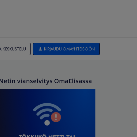
A KESKUSTELU
KIRJAUDU OMAYHTEISÖÖN
Netin vianselvitys OmaElisassa