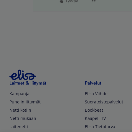
Tykkää
Laitteet & liittymät
Palvelut
Kampanjat
Elisa Viihde
Puhelinliittymät
Suoratoistopalvelut
Netti kotiin
Bookbeat
Netti mukaan
Kaapeli-TV
Laitenetti
Elisa Tietoturva