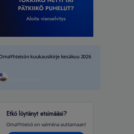
OmaYhteisön kuukausikirje kesäkuu 2026
1 kuukausi sitten
Etkö löytänyt etsimääsi?
OmaYhteisö on valmiina auttamaan!