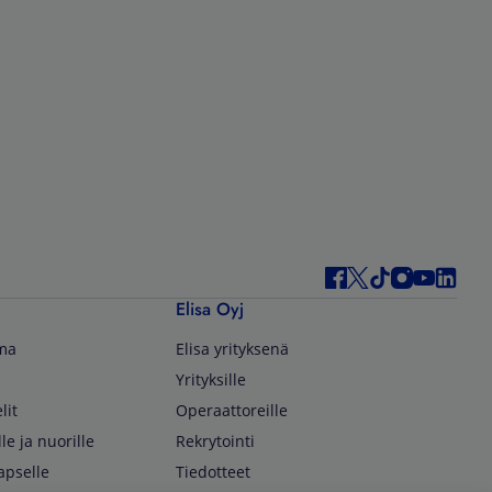
Elisa Oyj
lma
Elisa yrityksenä
Yrityksille
lit
Operaattoreille
lle ja nuorille
Rekrytointi
apselle
Tiedotteet