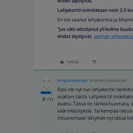
ehdot täyttyvät.
Lahjakortti toimitetaan noin 2-3 
En ole saanut lahjakorttia ja liittym
“Jos olet odottanut yli kolme kuuk
ehdot täyttyvät
,
olethan yhteydes
Tykkää
Anspandeemus
Entinen elisalainen
Eipä ole nyt tuo lahjakortin tiedo
osaltani tästä. Lahjakortit todellaki
+11
avattu. Tässä on tärkeä huomata, ett
väärinkäsityksiä. Tarkempaa tietoa 
irtisanomaan liittymät nyt tässä ko