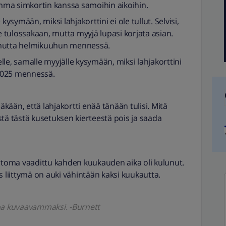
lemma simkortin kanssa samoihin aikoihin.
symään, miksi lahjakorttini ei ole tullut. Selvisi,
le tulossakaan, mutta myyjä lupasi korjata asian.
a, mutta helmikuuhun mennessä.
le, samalle myyjälle kysymään, miksi lahjakorttini
2.2025 mennessä.
ään, että lahjakortti enää tänään tulisi. Mitä
tä tästä kusetuksen kierteestä pois ja saada
ertoma vaadittu kahden kuukauden aika oli kulunut.
s liittymä on auki vähintään kaksi kuukautta.
koa kuvaavammaksi. -Burnett