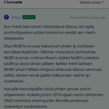
2 kommenttia
Vanhin ensin
irritus
Forum|Forum|2 years ago
VASTAUS
Kun mesh-laite toimii reitittävässä tilassa, niin kyllä,
portinohjauksen pitäisi toimia kun asetat sen mesh-
laitteeseen.
Elisa Mc801a ei osaa hakea kuin yhden ip-osoitteen
kerrallaan käyttöön. Olethan muistanut sammuttaa
Mc801a virran, iroittaa Xboxin, kytkeä Mc801a takaisin
päälle ja vasta tämän jälkeen kytkeä mesh-laitteen
Mc801a:han? Mikäli virtoja ei sillatussa tilassa sammuta
välillä, laitteet voivat jäädä roikkumaan vääriin ip-
osoitteisiin.
Harvalle konsolipelille riittää yhden ainoan portin
ohjaaminen. Kokeile portin 3074 sijaan mesh-reitittimen
DMZ-toimintoa mesh-purkin Xboxille antamaan
sisäverkon osoitteeseen.