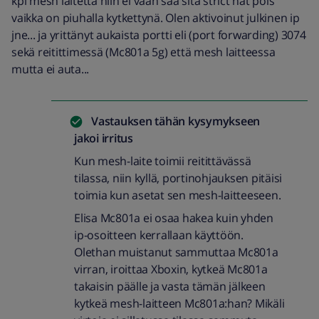
kpl mesh laitetta niin ei vaan saa sitä strict nat pois
vaikka on piuhalla kytkettynä. Olen aktivoinut julkinen ip
jne... ja yrittänyt aukaista portti eli (port forwarding) 3074
sekä reitittimessä (Mc801a 5g) että mesh laitteessa
mutta ei auta...
Vastauksen tähän kysymykseen
jakoi
irritus
Kun mesh-laite toimii reitittävässä
tilassa, niin kyllä, portinohjauksen pitäisi
toimia kun asetat sen mesh-laitteeseen.
Elisa Mc801a ei osaa hakea kuin yhden
ip-osoitteen kerrallaan käyttöön.
Olethan muistanut sammuttaa Mc801a
virran, iroittaa Xboxin, kytkeä Mc801a
takaisin päälle ja vasta tämän jälkeen
kytkeä mesh-laitteen Mc801a:han? Mikäli