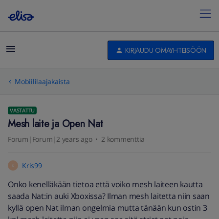
KIRJAUDU OMAYHTEISÖÖN
Mobiililaajakaista
VASTATTU
Mesh laite ja Open Nat
Forum|Forum|2 years ago
2 kommenttia
Kris99
K
Onko kenelläkään tietoa että voiko mesh laiteen kautta
saada Nat:in auki Xboxissa? Ilman mesh laitetta niin saan
kyllä open Nat ilman ongelmia mutta tänään kun ostin 3