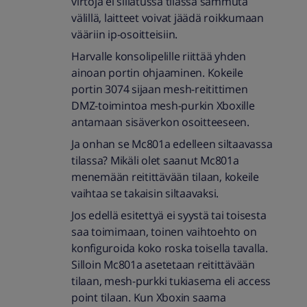
virtoja ei sillatussa tilassa sammuta
välillä, laitteet voivat jäädä roikkumaan
vääriin ip-osoitteisiin.
Harvalle konsolipelille riittää yhden
ainoan portin ohjaaminen. Kokeile
portin 3074 sijaan mesh-reitittimen
DMZ-toimintoa mesh-purkin Xboxille
antamaan sisäverkon osoitteeseen.
Ja onhan se Mc801a edelleen siltaavassa
tilassa? Mikäli olet saanut Mc801a
menemään reitittävään tilaan, kokeile
vaihtaa se takaisin siltaavaksi.
Jos edellä esitettyä ei syystä tai toisesta
saa toimimaan, toinen vaihtoehto on
konfiguroida koko roska toisella tavalla.
Silloin Mc801a asetetaan reitittävään
tilaan, mesh-purkki tukiasema eli access
point tilaan. Kun Xboxin saama