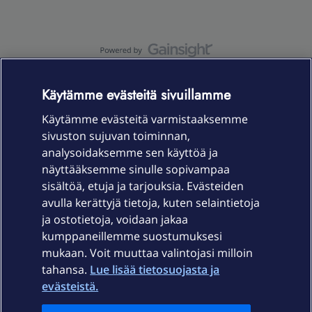
OmaYhteisö-käyttöehdot
Accessibility statement
Käytämme evästeitä sivuillamme
Käytämme evästeitä varmistaaksemme
sivuston sujuvan toiminnan,
Laitteet & liittymät
analysoidaksemme sen käyttöä ja
näyttääksemme sinulle sopivampaa
sisältöä, etuja ja tarjouksia. Evästeiden
Palvelut
avulla kerättyjä tietoja, kuten selaintietoja
ja ostotietoja, voidaan jakaa
Tuki
kumppaneillemme suostumuksesi
mukaan. Voit muuttaa valintojasi milloin
tahansa.
Lue lisää tietosuojasta ja
Ajankohtaista
evästeistä.
Elisa Oyj