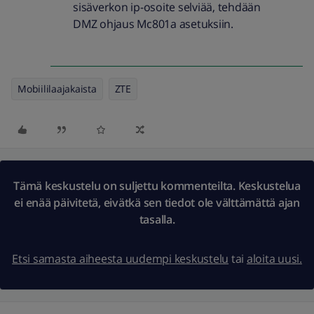
sisäverkon ip-osoite selviää, tehdään
DMZ ohjaus Mc801a asetuksiin.
Mobiililaajakaista
ZTE
Tämä keskustelu on suljettu kommenteilta. Keskustelua
ei enää päivitetä, eivätkä sen tiedot ole välttämättä ajan
tasalla.
Etsi samasta aiheesta uudempi keskustelu
tai
aloita uusi.