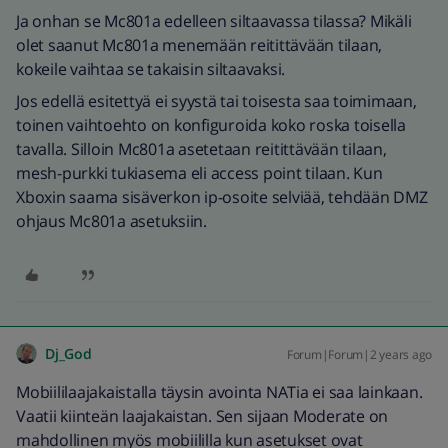
Ja onhan se Mc801a edelleen siltaavassa tilassa? Mikäli
olet saanut Mc801a menemään reitittävään tilaan,
kokeile vaihtaa se takaisin siltaavaksi.
Jos edellä esitettyä ei syystä tai toisesta saa toimimaan,
toinen vaihtoehto on konfiguroida koko roska toisella
tavalla. Silloin Mc801a asetetaan reitittävään tilaan,
mesh-purkki tukiasema eli access point tilaan. Kun
Xboxin saama sisäverkon ip-osoite selviää, tehdään DMZ
ohjaus Mc801a asetuksiin.
Dj_God
Forum|Forum|2 years ago
Mobiililaajakaistalla täysin avointa NATia ei saa lainkaan.
Vaatii kiinteän laajakaistan. Sen sijaan Moderate on
mahdollinen myös mobiililla kun asetukset ovat