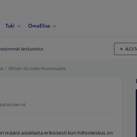
Tuki
OmaElisa
ALOIT
meisimmät keskustelut
ta
Milloin 5G tulee Peuramaalle
katselukerrat
i määrä asiakkaita erikoisesti kun hiihtokeskus on