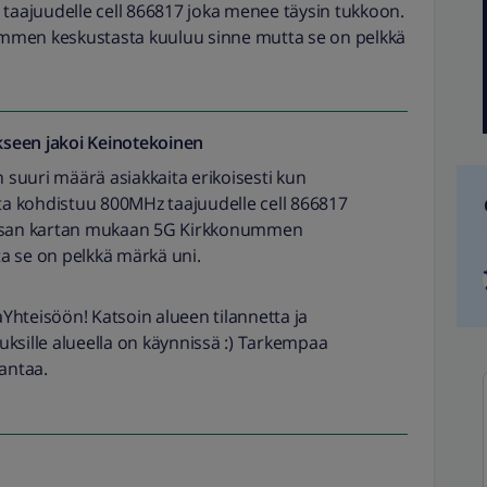
 taajuudelle cell 866817 joka menee täysin tukkoon.
mmen keskustasta kuuluu sinne mutta se on pelkkä
seen jakoi
Keinotekoinen
suuri määrä asiakkaita erikoisesti kun
nta kohdistuu 800MHz taajuudelle cell 866817
lisan kartan mukaan 5G Kirkkonummen
a se on pelkkä märkä uni.
Yhteisöön! Katsoin alueen tilannetta ja
ksille alueella on käynnissä :) Tarkempaa
e antaa.