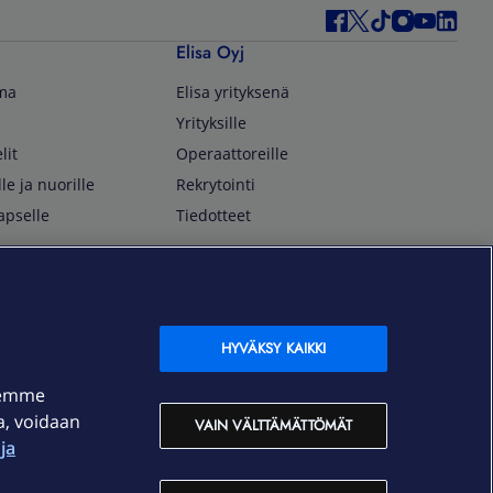
Elisa Oyj
lma
Elisa yrityksenä
Yrityksille
lit
Operaattoreille
lle ja nuorille
Rekrytointi
apselle
Tiedotteet
In English
isan asiakkaille
Customer Service
OmaElisa Self Service
HYVÄKSY KAIKKI
Moving to Finland
semme
Elisa Corporation
ja, voidaan
VAIN VÄLTTÄMÄTTÖMÄT
ja
På Svenska