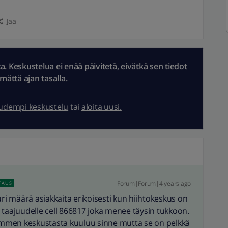
Jaa
 Keskustelua ei enää päivitetä, eivätkä sen tiedot
ämättä ajan tasalla.
uudempi keskustelu
tai
aloita uusi.
Forum|Forum|4 years ago
TAUS
i määrä asiakkaita erikoisesti kun hiihtokeskus on
 taajuudelle cell 866817 joka menee täysin tukkoon.
mmen keskustasta kuuluu sinne mutta se on pelkkä