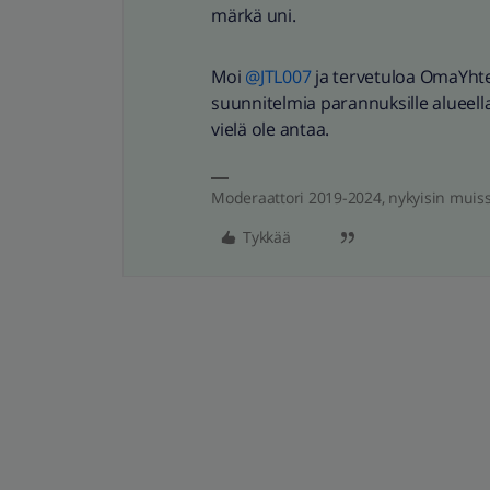
märkä uni.
Moi
@JTL007
ja tervetuloa OmaYhtei
suunnitelmia parannuksille alueella
vielä ole antaa.
Moderaattori 2019-2024, nykyisin muis
Tykkää