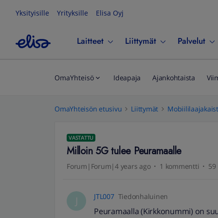
Yksityisille
Yrityksille
Elisa Oyj
Laitteet
Liittymät
Palvelut
OmaYhteisö
Ideapaja
Ajankohtaista
Vii
OmaYhteisön etusivu
Liittymät
Mobiililaajakais
VASTATTU
Milloin 5G tulee Peuramaalle
Forum|Forum|4 years ago
1 kommentti
59 
JTL007
Tiedonhaluinen
J
Peuramaalla (Kirkkonummi) on suur