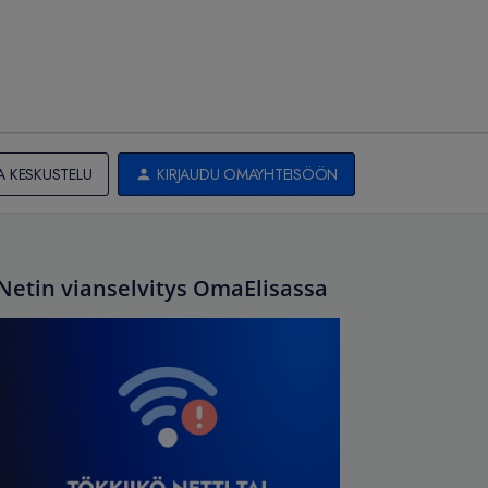
A KESKUSTELU
KIRJAUDU OMAYHTEISÖÖN
Netin vianselvitys OmaElisassa