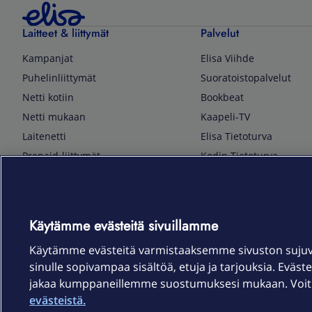
Laitteet & liittymät
Palvelut
Kampanjat
Elisa Viihde
Puhelinliittymät
Suoratoistopalvelut
Netti kotiin
Bookbeat
Netti mukaan
Kaapeli-TV
Laitenetti
Elisa Tietoturva
Prepaid-liittymät
Kodin Tietoturva
Puhelimet ja tarvikkeet
Mobiilivarmenne
Tietotekniikka
Kuka soittaa
Pelaaminen
Sähköpostipalvelu
Käytämme evästeitä sivuillamme
TV & audio
Elisa Kotiverkko
Käytämme evästeitä varmistaaksemme sivuston suju
Kodinkoneet
Elisa Pilvilinna
sinulle sopivampaa sisältöä, etuja ja tarjouksia. Eväste
Kamerat ja dronet
Elisa Laiteturva
jakaa kumppaneillemme suostumuksesi mukaan. Voit m
Kellot ja rannekkeet
Elisa Rinnakkaisliittymä
evästeistä.
Älykoti
Elisa Kotiturva -hälytys