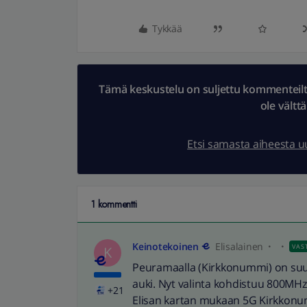
Tykkää
Tämä keskustelu on suljettu kommenteilta.
ole vältt
Etsi samasta aiheesta 
1 kommentti
Keinotekoinen
Elisalainen
VAS
K
Peuramaalla (Kirkkonummi) on suur
auki. Nyt valinta kohdistuu 800MHz
+21
Elisan kartan mukaan 5G Kirkkonu