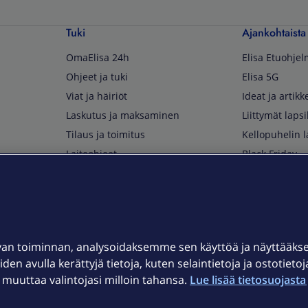
Tuki
Ajankohtaista
OmaElisa 24h
Elisa Etuohje
Ohjeet ja tuki
Elisa 5G
Viat ja häiriöt
Ideat ja artikke
Laskutus ja maksaminen
Liittymät lapsi
Tilaus ja toimitus
Kellopuhelin l
Laiteohjeet
Black Friday
Asiakaspalvelun yhteystiedot
Huippuetuja El
Soita Omagurulle
OmaYhteisö
Myymälät ja myyntipisteet
van toiminnan, analysoidaksemme sen käyttöä ja näyttääk
Kuuluvuuskartta
iden avulla kerättyjä tietoja, kuten selaintietoja ja ostotieto
Asiakastiedotteet
uuttaa valintojasi milloin tahansa.
Lue lisää tietosuojasta 
t
OmaElisa-sovellus
järjestelmä
Kirjaudu sähköpostiin