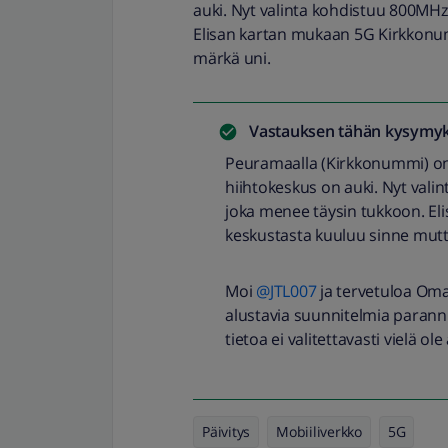
auki. Nyt valinta kohdistuu 800MHz
Elisan kartan mukaan 5G Kirkkonu
märkä uni.
Vastauksen tähän kysymyk
Peuramaalla (Kirkkonummi) on 
hiihtokeskus on auki. Nyt vali
joka menee täysin tukkoon. E
keskustasta kuuluu sinne mutt
Moi
@JTL007
ja tervetuloa Oma
alustavia suunnitelmia parannu
tietoa ei valitettavasti vielä ol
Päivitys
Mobiiliverkko
5G