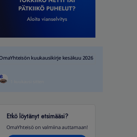
OmaYhteisön kuukausikirje kesäkuu 2026
1 kuukausi sitten
Etkö löytänyt etsimääsi?
OmaYhteisö on valmiina auttamaan!