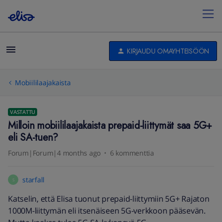
KIRJAUDU OMAYHTEISÖÖN
Mobiililaajakaista
VASTATTU
Milloin mobiililaajakaista prepaid-liittymät saa 5G+
eli SA-tuen?
Forum|Forum|4 months ago
6 kommenttia
starfall
S
Katselin, että Elisa tuonut prepaid-liittymiin 5G+ Rajaton
1000M-liittymän eli itsenäiseen 5G-verkkoon pääsevän.