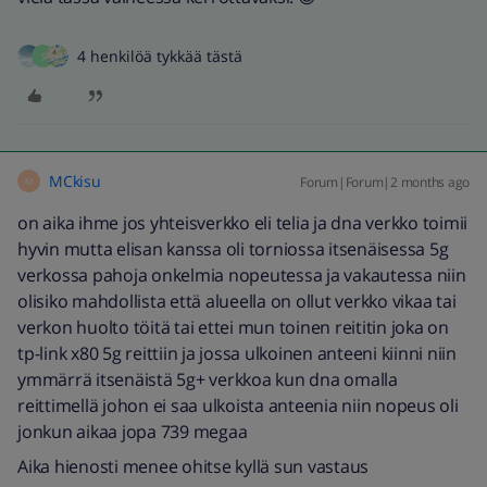
4 henkilöä tykkää tästä
S
MCkisu
Forum|Forum|2 months ago
M
on aika ihme jos yhteisverkko eli telia ja dna verkko toimii
hyvin mutta elisan kanssa oli torniossa itsenäisessa 5g
verkossa pahoja onkelmia nopeutessa ja vakautessa niin
olisiko mahdollista että alueella on ollut verkko vikaa tai
verkon huolto töitä tai ettei mun toinen reititin joka on
tp-link x80 5g reittiin ja jossa ulkoinen anteeni kiinni niin
ymmärrä itsenäistä 5g+ verkkoa kun dna omalla
reittimellä johon ei saa ulkoista anteenia niin nopeus oli
jonkun aikaa jopa 739 megaa
Aika hienosti menee ohitse kyllä sun vastaus