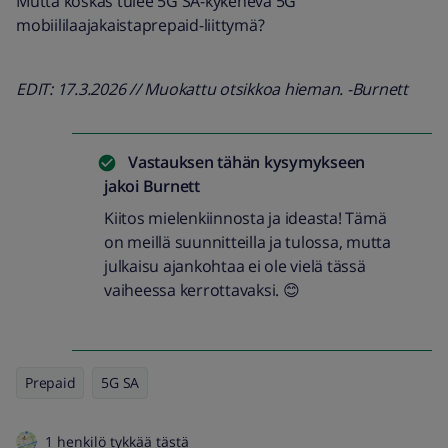
Mutta koskas tulee 5G SA-kykenevä 5G
mobiililaajakaistaprepaid-liittymä?
EDIT: 17.3.2026 // Muokattu otsikkoa hieman. -Burnett
Vastauksen tähän kysymykseen
jakoi
Burnett
Kiitos mielenkiinnosta ja ideasta! Tämä
on meillä suunnitteilla ja tulossa, mutta
julkaisu ajankohtaa ei ole vielä tässä
vaiheessa kerrottavaksi. 😊
Prepaid
5G SA
1 henkilö tykkää tästä