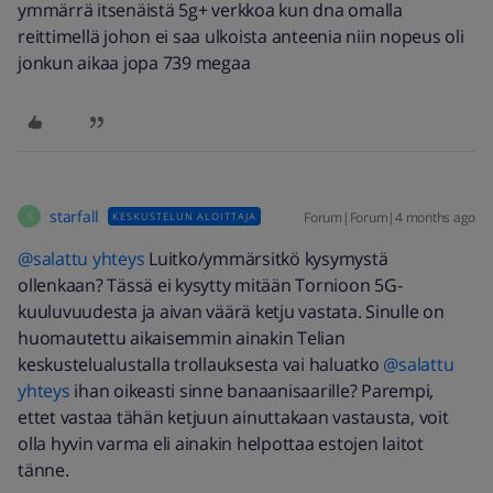
ymmärrä itsenäistä 5g+ verkkoa kun dna omalla
reittimellä johon ei saa ulkoista anteenia niin nopeus oli
jonkun aikaa jopa 739 megaa
starfall
Forum|Forum|4 months ago
KESKUSTELUN ALOITTAJA
S
@salattu yhteys
Luitko/ymmärsitkö kysymystä
ollenkaan? Tässä ei kysytty mitään Tornioon 5G-
kuuluvuudesta ja aivan väärä ketju vastata. Sinulle on
huomautettu aikaisemmin ainakin Telian
keskustelualustalla trollauksesta vai haluatko ​
@salattu
yhteys
ihan oikeasti sinne banaanisaarille? Parempi,
ettet vastaa tähän ketjuun ainuttakaan vastausta, voit
olla hyvin varma eli ainakin helpottaa estojen laitot
tänne.