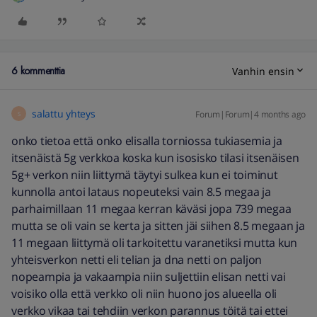
6 kommenttia
Vanhin ensin
salattu yhteys
Forum|Forum|4 months ago
S
onko tietoa että onko elisalla torniossa tukiasemia ja
itsenäistä 5g verkkoa koska kun isosisko tilasi itsenäisen
5g+ verkon niin liittymä täytyi sulkea kun ei toiminut
kunnolla antoi lataus nopeuteksi vain 8.5 megaa ja
parhaimillaan 11 megaa kerran käväsi jopa 739 megaa
mutta se oli vain se kerta ja sitten jäi siihen 8.5 megaan ja
11 megaan liittymä oli tarkoitettu varanetiksi mutta kun
yhteisverkon netti eli telian ja dna netti on paljon
nopeampia ja vakaampia niin suljettiin elisan netti vai
voisiko olla että verkko oli niin huono jos alueella oli
verkko vikaa tai tehdiin verkon parannus töitä tai ettei