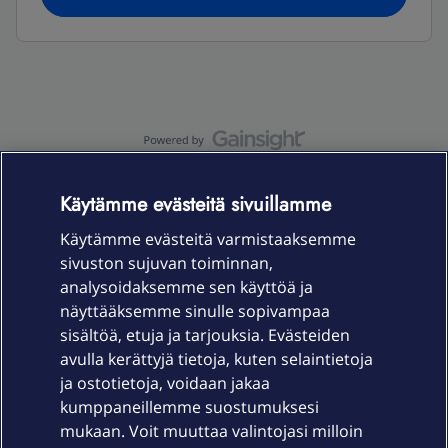
OmaYhteisö-käyttöehdot
Accessibility statement
Käytämme evästeitä sivuillamme
Käytämme evästeitä varmistaaksemme
sivuston sujuvan toiminnan,
Laitteet & liittymät
analysoidaksemme sen käyttöä ja
näyttääksemme sinulle sopivampaa
sisältöä, etuja ja tarjouksia. Evästeiden
Palvelut
avulla kerättyjä tietoja, kuten selaintietoja
ja ostotietoja, voidaan jakaa
Tuki
kumppaneillemme suostumuksesi
mukaan. Voit muuttaa valintojasi milloin