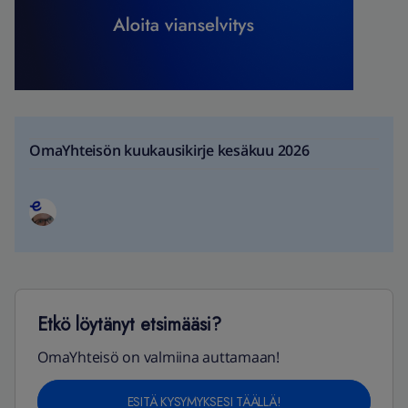
OmaYhteisön kuukausikirje kesäkuu 2026
Etkö löytänyt etsimääsi?
OmaYhteisö on valmiina auttamaan!
ESITÄ KYSYMYKSESI TÄÄLLÄ!