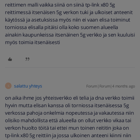
reittimen malli vaikka siinä on siinä tp-link x80 5g
reittimessä itsenäisen 5g verkon tuki ja ulkoiset anteenit
käytössä ja asetuksissa myös niin ei vaan elisa toiminut
torniossa elisalla pitäisi olla koko suomen alueella
ainakin kaupunkeissa itsenäinen 5g verkko ja sen kuuluisi
myös toimia itsenäisesti
salattu yhteys
Forum|Forum|4 months ago
S
on aika ihme jos yhteisverkko eli telia ja dna verkko toimii
hyvin mutta elisan kanssa oli torniossa itsenäisessa 5g
verkossa pahoja onkelmia nopeutessa ja vakautessa niin
olisiko mahdollista että alueella on ollut verkko vikaa tai
verkon huolto töitä tai ettei mun toinen reititin joka on
tp-link x80 5g reittiin ja jossa ulkoinen anteeni kiinni niin