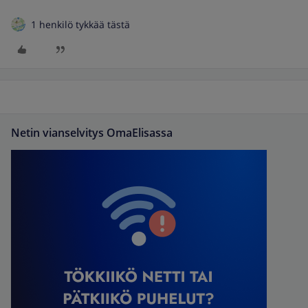
1 henkilö tykkää tästä
Netin vianselvitys OmaElisassa