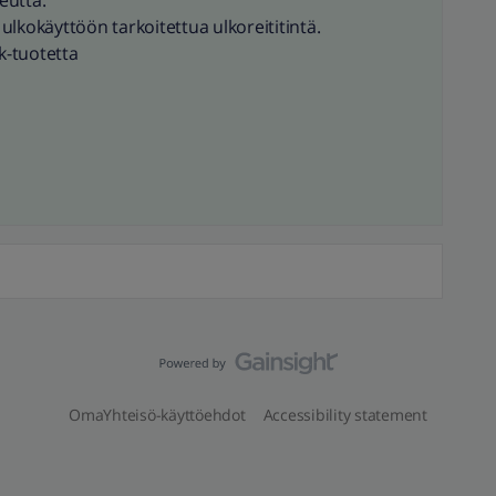
eutta.
 ulkokäyttöön tarkoitettua ulkoreititintä.
nk-tuotetta
OmaYhteisö-käyttöehdot
Accessibility statement