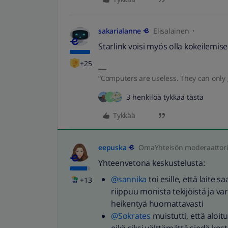
sakarialanne
Elisalainen
Starlink voisi myös olla kokeilemi
+25
“Computers are useless. They can only 
3 henkilöä tykkää tästä
S
Tykkää
eepuska
OmaYhteisön moderaattor
Yhteenvetona keskustelusta:
@sannika
toi esille, että laite
+13
riippuu monista tekijöistä ja 
heikentyä huomattavasti
@Sokrates
muistutti, että aloit