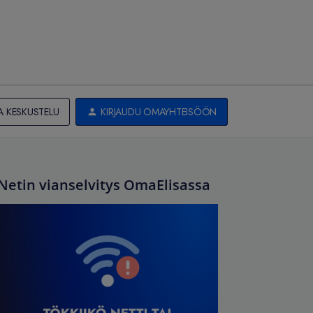
A KESKUSTELU
KIRJAUDU OMAYHTEISÖÖN
Netin vianselvitys OmaElisassa