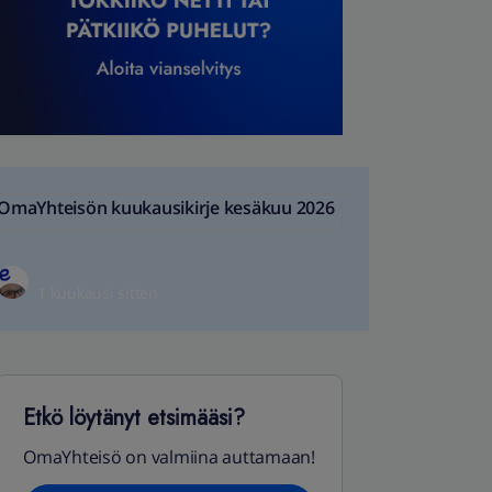
OmaYhteisön kuukausikirje kesäkuu 2026
1 kuukausi sitten
Etkö löytänyt etsimääsi?
OmaYhteisö on valmiina auttamaan!