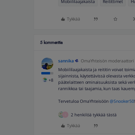
Mobiililaajakaista
Reitittimet
H
Tykkää
5 kommenttia
sannika
OmaYhteisön moderaattori
Mobiililaajakaista ja reititin voivat toi
sijainnista, käytettävissä olevasta ver
+8
päätelaitteen ominaisuuksista sekä verk
rannikkoa tai taajamia, kun taas kauemp
Tervetuloa OmaYhteisöön ​
@Snooker50
2 henkilöä tykkää tästä
S
Tykkää