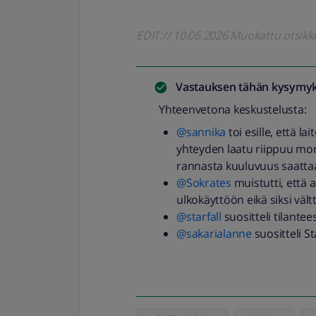
EDIT:// 10.06.2026 Muokattu otsik
Vastauksen tähän kysymyk
Yhteenvetona keskustelusta:
@sannika
toi esille, että l
yhteyden laatu riippuu mon
rannasta kuuluvuus saatta
@Sokrates
muistutti, että a
ulkokäyttöön eikä siksi väl
@starfall
suositteli tilantee
@sakarialanne
suositteli St