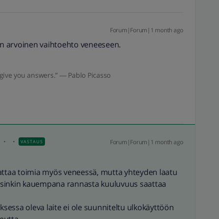
Forum|Forum|1 month ago
sen arvoinen vaihtoehto veneeseen.
give you answers.” ― Pablo Picasso
i
Forum|Forum|1 month ago
VASTAUS
 saattaa toimia myös veneessä, mutta yhteyden laatu
varsinkin kauempana rannasta kuuluvuus saattaa
uksessa oleva laite ei ole suunniteltu ulkokäyttöön