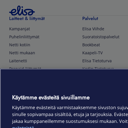
Laitteet & liittymät
Palvelut
Kampanjat
Elisa Viihde
Puhelinliittymät
Suoratoistopalvelut
Netti kotiin
Bookbeat
Netti mukaan
Kaapeli-TV
Laitenetti
Elisa Tietoturva
Prepaid-liittymät
Kodin Tietoturva
Puhelimet ja tarvikkeet
Mobiilivarmenne
Tietotekniikka
Kuka soittaa
Pelaaminen
Sähköpostipalvelu
Käytämme evästeitä sivuillamme
TV & audio
Elisa Kotiverkko
Käytämme evästeitä varmistaaksemme sivuston suju
Kodinkoneet
Elisa Pilvilinna
sinulle sopivampaa sisältöä, etuja ja tarjouksia. Eväste
Kamerat ja dronet
Elisa Laiteturva
jakaa kumppaneillemme suostumuksesi mukaan. Voit m
Kellot ja rannekkeet
Elisa Rinnakkaisliittymä