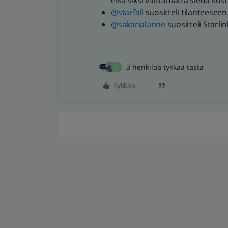
eikä siksi välttämättä siedä kost
@starfall
suositteli tilanteeseen
@sakarialanne
suositteli Starli
3 henkilöä tykkää tästä
S
Tykkää