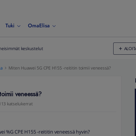
Tuki
OmaElisa
ALOIT
meisimmät keskustelut
ta
Miten Huawei 5G CPE H155 -reititin toimii veneessä?
toimii veneessä?
113 katselukerrat
ei %G CPE H155 -reititin veneessä hyvin?