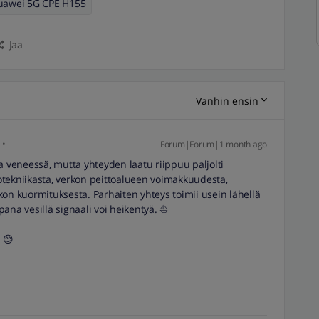
uawei 5G CPE H155
Jaa
Vanhin ensin
Forum|Forum|1 month ago
mia veneessä, mutta yhteyden laatu riippuu paljolti
kkotekniikasta, verkon peittoalueen voimakkuudesta,
on kuormituksesta. Parhaiten yhteys toimii usein lähellä
ana vesillä signaali voi heikentyä. ⛵
! 😊