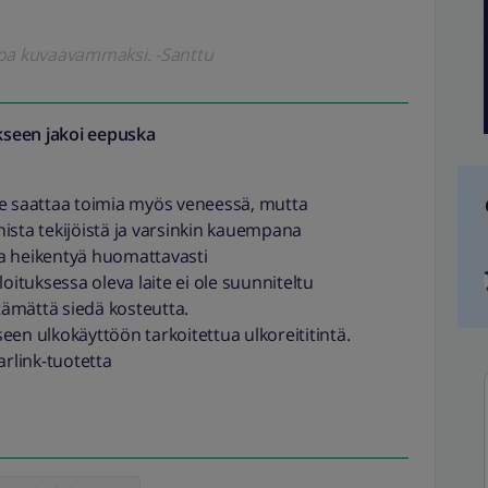
koa kuvaavammaksi. -Santtu
seen jakoi
eepuska
aite saattaa toimia myös veneessä, mutta
ista tekijöistä ja varsinkin kauempana
a heikentyä huomattavasti
loituksessa oleva laite ei ole suunniteltu
ttämättä siedä kosteutta.
seen ulkokäyttöön tarkoitettua ulkoreititintä.
arlink-tuotetta