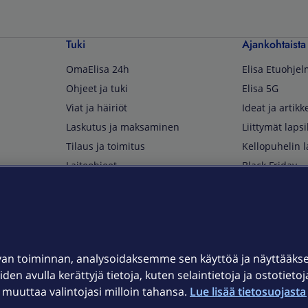
Tuki
Ajankohtaista
OmaElisa 24h
Elisa Etuohje
Ohjeet ja tuki
Elisa 5G
Viat ja häiriöt
Ideat ja artikke
Laskutus ja maksaminen
Liittymät lapsi
Tilaus ja toimitus
Kellopuhelin l
Laiteohjeet
Black Friday
Asiakaspalvelun yhteystiedot
Huippuetuja El
Soita Omagurulle
OmaYhteisö
Myymälät ja myyntipisteet
van toiminnan, analysoidaksemme sen käyttöä ja näyttääk
Kuuluvuuskartta
iden avulla kerättyjä tietoja, kuten selaintietoja ja ostotieto
Asiakastiedotteet
uuttaa valintojasi milloin tahansa.
Lue lisää tietosuojasta 
t
OmaElisa-sovellus