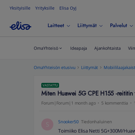
Yksityisille
Yrityksille
Elisa Oyj
Laitteet
Liittymät
Palvelut
OmaYhteisö
Ideapaja
Ajankohtaista
Vii
OmaYhteisön etusivu
Liittymät
Mobiililaajakais
VASTATTU
Miten Huawei 5G CPE H155 -reititin 
Forum|Forum|1 month ago
5 kommenttia
Snooker50
Tiedonhaluinen
S
Toimiiko Elisa Netti 5G+300M/Huaw