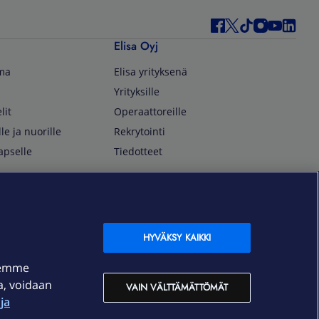
Elisa Oyj
lma
Elisa yrityksenä
Yrityksille
lit
Operaattoreille
lle ja nuorille
Rekrytointi
apselle
Tiedotteet
In English
isan asiakkaille
Customer Service
OmaElisa Self Service
HYVÄKSY KAIKKI
Moving to Finland
semme
Elisa Corporation
ja, voidaan
VAIN VÄLTTÄMÄTTÖMÄT
ja
På Svenska