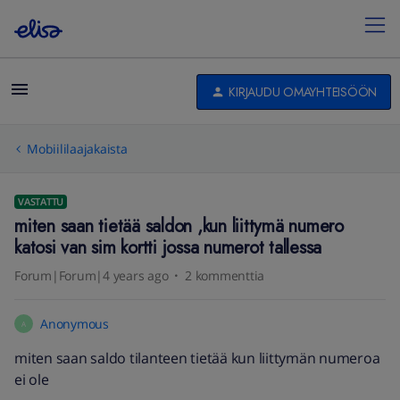
KIRJAUDU OMAYHTEISÖÖN
Mobiililaajakaista
VASTATTU
miten saan tietää saldon ,kun liittymä numero
katosi van sim kortti jossa numerot tallessa
Forum|Forum|4 years ago
2 kommenttia
Anonymous
A
miten saan saldo tilanteen tietää kun liittymän numeroa
ei ole