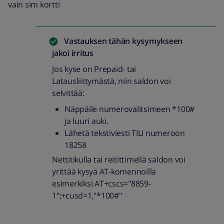
vain sim kortti
Vastauksen tähän kysymykseen
jakoi
irritus
Jos kyse on Prepaid- tai
Latausliittymästä, niin saldon voi
selvittää:
Näppäile numerovalitsimeen *100#
ja luuri auki.
Lähetä tekstiviesti TILI numeroon
18258
Nettitikulla tai reitittimellä saldon voi
yrittää kysyä AT-komennoilla
esimerkiksi AT+cscs="8859-
1";+cusd=1,"*100#"