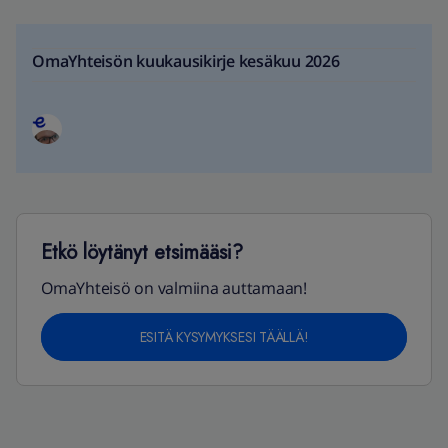
OmaYhteisön kuukausikirje kesäkuu 2026
Etkö löytänyt etsimääsi?
OmaYhteisö on valmiina auttamaan!
ESITÄ KYSYMYKSESI TÄÄLLÄ!