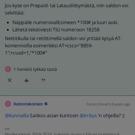
Jos kyse on Prepaid- tai Latausliittymästä, niin saldon voi
selvittää:
Näppäile numerovalitsimeen *100# ja luuri auki.
Lähetä tekstiviesti TILI numeroon 18258
Nettitikulla tai reitittimellä saldon voi yrittää kysyä AT-
komennoilla esimerkiksi AT+cscs="8859-
1";+cusd=1,"*100#"
1 henkilö tykkää tästä
K
Keinotekoinen
Forum|Forum|4 years ago
K
@kunnailla
Saitkos asian kuntoon
@irritus
‘n ohjeilla? :)
Moderaattori 2019-2024, nykyisin muissa Elisan hommissa!