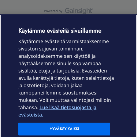
OmaYhteisö-käyttöehdot
Accessibility statement
Käytämme evästeitä sivuillamme
Käytämme evästeitä varmistaaksemme
sivuston sujuvan toiminnan,
Laitteet & liittymät
analysoidaksemme sen käyttöä ja
näyttääksemme sinulle sopivampaa
sisältöä, etuja ja tarjouksia. Evästeiden
Palvelut
avulla kerättyjä tietoja, kuten selaintietoja
ja ostotietoja, voidaan jakaa
Tuki
kumppaneillemme suostumuksesi
mukaan. Voit muuttaa valintojasi milloin
tahansa.
Lue lisää tietosuojasta ja
Ajankohtaista
evästeistä.
Elisa Oyj
HYVÄKSY KAIKKI