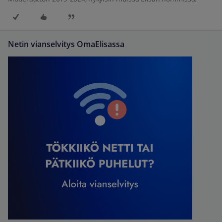
Netin vianselvitys OmaElisassa