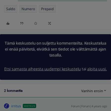
Saldo
Numero
Prepaid
Tämä keskustelu on suljettu kommenteilta. Keskustelua
ei enää päivitetä, eivätkä sen tiedot ole välttämättä ajan
tasalla.
Etsi samasta aiheesta uudempi keskustelu
tai
aloita uusi.
2 kommenttia
Vanhin ensin
irritus
Forum|Forum|4 years ago
VASTAUS