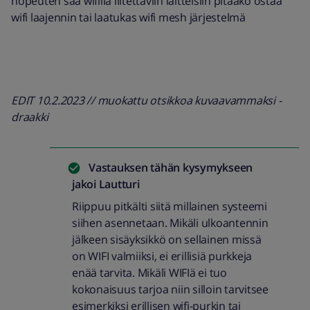
nopeuten saa wifillä liitettäviin laitteisiin pitääkö ostaa
wifi laajennin tai laatukas wifi mesh järjestelmä
EDIT 10.2.2023 // muokattu otsikkoa kuvaavammaksi -
draakki
Vastauksen tähän kysymykseen
jakoi
Lautturi
Riippuu pitkälti siitä millainen systeemi
siihen asennetaan. Mikäli ulkoantennin
jälkeen sisäyksikkö on sellainen missä
on WIFI valmiiksi, ei erillisiä purkkeja
enää tarvita. Mikäli WIFIä ei tuo
kokonaisuus tarjoa niin silloin tarvitsee
esimerkiksi erillisen wifi-purkin tai