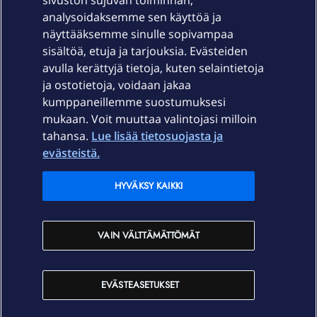
sivuston sujuvan toiminnan,
Laitteet & liittymät
analysoidaksemme sen käyttöä ja
näyttääksemme sinulle sopivampaa
sisältöä, etuja ja tarjouksia. Evästeiden
Palvelut
avulla kerättyjä tietoja, kuten selaintietoja
ja ostotietoja, voidaan jakaa
Tuki
kumppaneillemme suostumuksesi
mukaan. Voit muuttaa valintojasi milloin
tahansa.
Lue lisää tietosuojasta ja
Ajankohtaista
evästeistä.
Elisa Oyj
HYVÄKSY KAIKKI
In English
VAIN VÄLTTÄMÄTTÖMÄT
På Svenska
EVÄSTEASETUKSET
Sopimusehdot
Tietosuoja
Saavutettavuus
Evästeasetukset