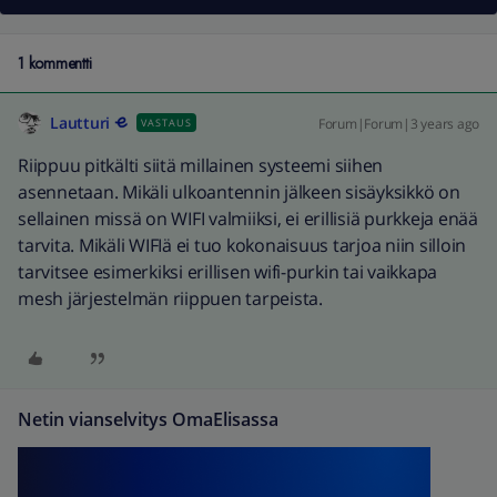
1 kommentti
Lautturi
Forum|Forum|3 years ago
VASTAUS
Riippuu pitkälti siitä millainen systeemi siihen
asennetaan. Mikäli ulkoantennin jälkeen sisäyksikkö on
sellainen missä on WIFI valmiiksi, ei erillisiä purkkeja enää
tarvita. Mikäli WIFIä ei tuo kokonaisuus tarjoa niin silloin
tarvitsee esimerkiksi erillisen wifi-purkin tai vaikkapa
mesh järjestelmän riippuen tarpeista.
Netin vianselvitys OmaElisassa