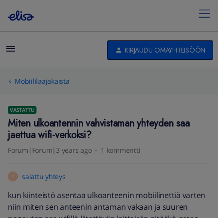
KIRJAUDU OMAYHTEISÖÖN
Mobiililaajakaista
VASTATTU
Miten ulkoantennin vahvistaman yhteyden saa
jaettua wifi-verkoksi?
Forum|Forum|3 years ago
1 kommentti
salattu yhteys
S
kun kiinteistö asentaa ulkoanteenin mobiilinettiä varten
niin miten sen anteenin antaman vakaan ja suuren