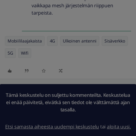
vaikkapa mesh järjestelmän riippuen
tarpeista.
Mobiililaajakaista
4G
Ulkoinen antenni
Sisäverkko
5G
Wifi
Tämä keskustelu on suljettu kommenteilta. Keskustelua
ei enää päivitetä, eivätkä sen tiedot ole välttämättä ajan
tasalla.
Etsi samasta aiheesta uudempi keskustelu
tai
aloita uusi.