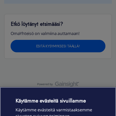
Etkö löytänyt etsimääsi?
OmaYhteisö on valmiina auttamaan!
ESITÄ KYSYMYKSESI TÄÄLLÄ!
OmaYhteisö-käyttöehdot
Accessibility statement
Käytämme evästeitä sivuillamme
Käytämme evästeitä varmistaaksemme