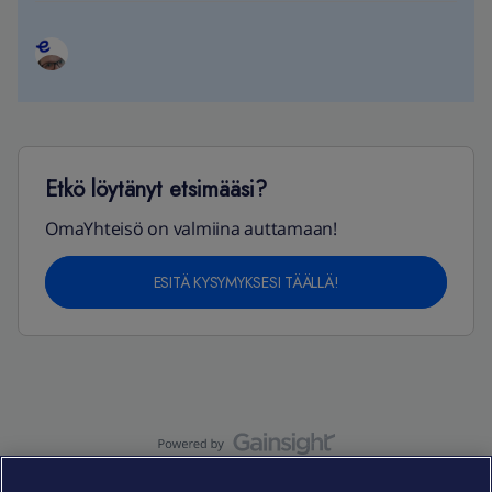
Etkö löytänyt etsimääsi?
OmaYhteisö on valmiina auttamaan!
ESITÄ KYSYMYKSESI TÄÄLLÄ!