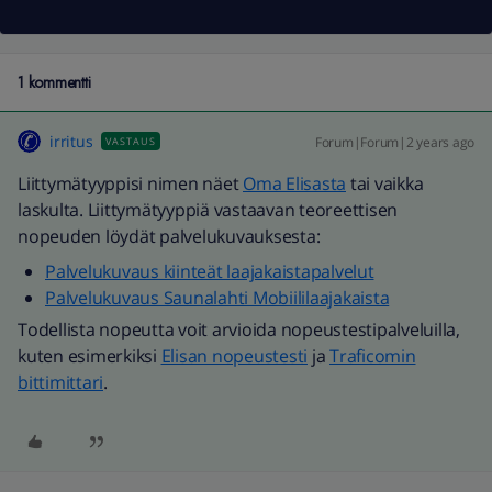
1 kommentti
irritus
Forum|Forum|2 years ago
VASTAUS
Liittymätyyppisi nimen näet
Oma Elisasta
tai vaikka
laskulta. Liittymätyyppiä vastaavan teoreettisen
nopeuden löydät palvelukuvauksesta:
Palvelukuvaus kiinteät laajakaistapalvelut
Palvelukuvaus Saunalahti Mobiililaajakaista
Todellista nopeutta voit arvioida nopeustestipalveluilla,
kuten esimerkiksi
Elisan nopeustesti
ja
Traficomin
bittimittari
.