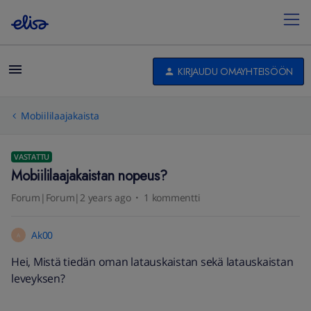
KIRJAUDU OMAYHTEISÖÖN
Mobiililaajakaista
VASTATTU
Mobiililaajakaistan nopeus?
Forum|Forum|2 years ago
1 kommentti
Ak00
A
Hei, Mistä tiedän oman latauskaistan sekä latauskaistan
leveyksen?