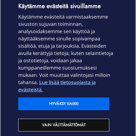
OmaYhteisö-käyttöehdot
Accessibility statement
Käytämme evästeitä sivuillamme
Käytämme evästeitä varmistaaksemme
sivuston sujuvan toiminnan,
Laitteet & liittymät
analysoidaksemme sen käyttöä ja
näyttääksemme sinulle sopivampaa
sisältöä, etuja ja tarjouksia. Evästeiden
Palvelut
avulla kerättyjä tietoja, kuten selaintietoja
ja ostotietoja, voidaan jakaa
Tuki
kumppaneillemme suostumuksesi
mukaan. Voit muuttaa valintojasi milloin
tahansa.
Lue lisää tietosuojasta ja
Ajankohtaista
evästeistä.
Elisa Oyj
HYVÄKSY KAIKKI
In English
VAIN VÄLTTÄMÄTTÖMÄT
På Svenska