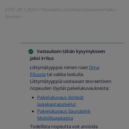
EDIT: 29.1.2024 // Muokattu otsikkoa kuvaavammaksi. -
Ilponen
Vastauksen tähän kysymykseen
jakoi
irritus
Liittymätyyppisi nimen näet
Oma
Elisasta
tai vaikka laskulta.
Liittymätyyppiä vastaavan teoreettisen
nopeuden löydät palvelukuvauksesta:
Palvelukuvaus kiinteät
laajakaistapalvelut
Palvelukuvaus Saunalahti
Mobiililaajakaista
Todellista nopeutta voit arvioida