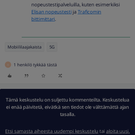
nopeustestipalveluilla, kuten esimerkiksi
Elisan nopeustesti
ja
Traficomin
bittimittari
.
Mobiililaajakaista
5G
1 henkilö tykkää tästä
A
Tämä keskustelu on suljettu kommenteilta. Keskustelua
ei enää päivitetä, eivätkä sen tiedot ole välttämättä ajan
tasalla.
Etsi samasta aiheesta uudempi keskustelu
tai
aloita uusi.