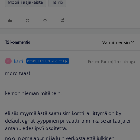
Mobiililaajakaista
Häiriö
12 kommenttia
Vanhin ensin
karri
Forum|Forum|1 month ago
KESKUSTELUN ALOITTAJA
K
moro taas!
kerron hieman mitä tein.
eli siis myymälâstä saatu sim kortti ja liittymä on by
default cgnat tyyppinen privaatti ip minkä se antaa ja ei
antanu edes ipv6 osoitetta.
no olin oma apurini ja luin verkosta että julkinen