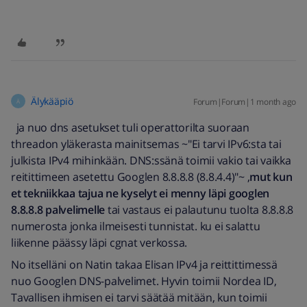
Älykääpiö
Forum|Forum|1 month ago
Ä
ja nuo dns asetukset tuli operattorilta suoraan
threadon yläkerasta mainitsemas ~"Ei tarvi IPv6:sta tai
julkista IPv4 mihinkään. DNS:ssänä toimii vakio tai vaikka
reitittimeen asetettu Googlen 8.8.8.8 (8.8.4.4)"~ ,
mut kun
et tekniikkaa tajua ne kyselyt ei menny läpi googlen
8.8.8.8 palvelimelle
tai vastaus ei palautunu tuolta 8.8.8.8
numerosta jonka ilmeisesti tunnistat. ku ei salattu
liikenne päässy läpi cgnat verkossa.
No itselläni on Natin takaa Elisan IPv4 ja reittittimessä
nuo Googlen DNS-palvelimet. Hyvin toimii Nordea ID,
Tavallisen ihmisen ei tarvi säätää mitään, kun toimii