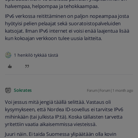
halvempaa, helpompaa ja tehokkaampaa.
IPv6 verkossa reitittäminen on paljon nopeampaa josta
hyötyisi pelien pelaajat sekä suoratoistopalveluiden
katsojat. Ilman IPv6 internet ei voisi enää laajentua lisää
kun kokoajan verkkoon tulee uusia laitteita.
1 henkilö tykkää tästä
Sokrates
Forum|Forum|1 month ago
Voi jessus mitä jengiä täällä selittää. Vastaus oli
kysymykseen, että Nordea ID-sovellus ei tarvitse IPv6
mihinkään (tai julkista IP:tä). Koska tällaisten tarvetta
yritettiin vaatia aikaisemmissa viesteissä.
Juuri näin. Ei taida Suomessa ylipäätään olla kovin