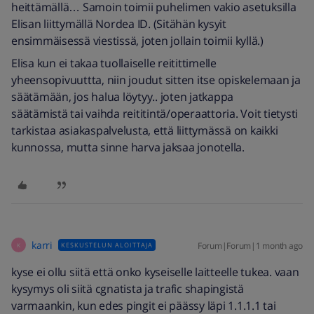
heittämällä… Samoin toimii puhelimen vakio asetuksilla
Elisan liittymällä Nordea ID. (Sitähän kysyit
ensimmäisessä viestissä, joten jollain toimii kyllä.)
Elisa kun ei takaa tuollaiselle reitittimelle
yheensopivuuttta, niin joudut sitten itse opiskelemaan ja
säätämään, jos halua löytyy.. joten jatkappa
säätämistä tai vaihda reititintä/operaattoria. Voit tietysti
tarkistaa asiakaspalvelusta, että liittymässä on kaikki
kunnossa, mutta sinne harva jaksaa jonotella.
karri
Forum|Forum|1 month ago
KESKUSTELUN ALOITTAJA
K
kyse ei ollu siitä että onko kyseiselle laitteelle tukea. vaan
kysymys oli siitä cgnatista ja trafic shapingistä
varmaankin, kun edes pingit ei päässy läpi 1.1.1.1 tai