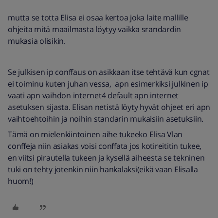
mutta se totta Elisa ei osaa kertoa joka laite mallille
ohjeita mitä maailmasta löytyy vaikka srandardin
mukasia olisikin.
Se julkisen ip conffaus on asikkaan itse tehtävä kun cgnat
ei toiminu kuten juhan vessa, apn esimerkiksi julkinen ip
vaati apn vaihdon internet4 default apn internet
asetuksen sijasta. Elisan netistä löyty hyvät ohjeet eri apn
vaihtoehtoihin ja noihin standarin mukaisiin asetuksiin.
Tämä on mielenkiintoinen aihe tukeeko Elisa Vlan
conffeja niin asiakas voisi conffata jos kotireititin tukee,
en viitsi pirautella tukeen ja kysellä aiheesta se tekninen
tuki on tehty jotenkin niin hankalaksi(eikä vaan Elisalla
huom!)