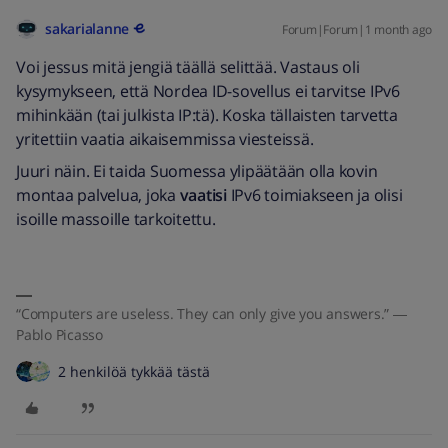
sakarialanne
Forum|Forum|1 month ago
Voi jessus mitä jengiä täällä selittää. Vastaus oli
kysymykseen, että Nordea ID-sovellus ei tarvitse IPv6
mihinkään (tai julkista IP:tä). Koska tällaisten tarvetta
yritettiin vaatia aikaisemmissa viesteissä.
Juuri näin. Ei taida Suomessa ylipäätään olla kovin
montaa palvelua, joka
vaatisi
IPv6 toimiakseen ja olisi
isoille massoille tarkoitettu.
“Computers are useless. They can only give you answers.” ―
Pablo Picasso
2 henkilöä tykkää tästä