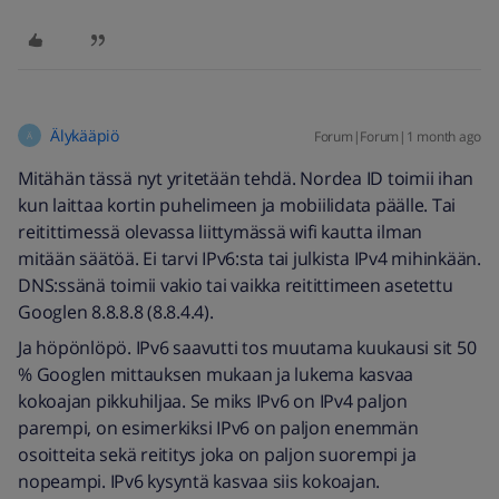
Älykääpiö
Forum|Forum|1 month ago
Ä
Mitähän tässä nyt yritetään tehdä. Nordea ID toimii ihan
kun laittaa kortin puhelimeen ja mobiilidata päälle. Tai
reitittimessä olevassa liittymässä wifi kautta ilman
mitään säätöä. Ei tarvi IPv6:sta tai julkista IPv4 mihinkään.
DNS:ssänä toimii vakio tai vaikka reitittimeen asetettu
Googlen 8.8.8.8 (8.8.4.4).
Ja höpönlöpö. IPv6 saavutti tos muutama kuukausi sit 50
% Googlen mittauksen mukaan ja lukema kasvaa
kokoajan pikkuhiljaa. Se miks IPv6 on IPv4 paljon
parempi, on esimerkiksi IPv6 on paljon enemmän
osoitteita sekä reititys joka on paljon suorempi ja
nopeampi. IPv6 kysyntä kasvaa siis kokoajan.