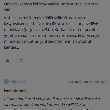
Onneksi kehitys kehittyy vaikka juntit yrittää jarruttaa
sitä.
Voi jessus mitä jengiä täällä selittää. Vastaus oli
kysymykseen, että Nordea ID-sovellus ei tarvitse IPv6
mihinkään (tai julkista IP:tä). Koska tällaisten tarvetta
yritettiin vaatia aikaisemmissa viesteissä. Ei tarvi ei. Ja
mihinkään muuhun junttien hommiin en ottanut
kantaa...
Älykääpiö
Forum|Forum|1 month ago
Ä
karri kirjoitti:
eli siis sanoit että sim puhelimeen ja toimii vaiko onko
sinnulla se sim kotireititimmessä ja wifi kâytät