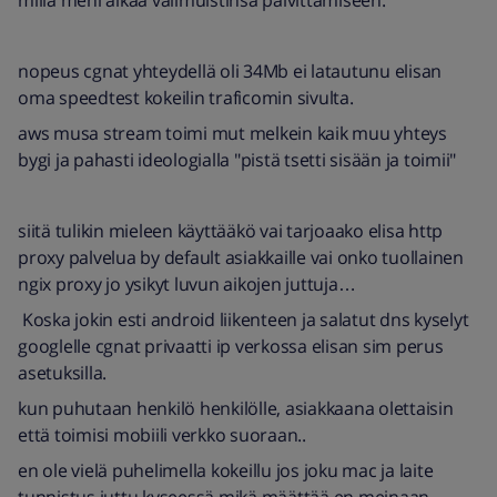
millä meni aikaa välimuistinsa päivittämiseen.
nopeus cgnat yhteydellä oli 34Mb ei latautunu elisan
oma speedtest kokeilin traficomin sivulta.
aws musa stream toimi mut melkein kaik muu yhteys
bygi ja pahasti ideologialla "pistä tsetti sisään ja toimii"
siitä tulikin mieleen käyttääkö vai tarjoaako elisa http
proxy palvelua by default asiakkaille vai onko tuollainen
ngix proxy jo ysikyt luvun aikojen juttuja…
Koska jokin esti android liikenteen ja salatut dns kyselyt
googlelle cgnat privaatti ip verkossa elisan sim perus
asetuksilla.
kun puhutaan henkilö henkilölle, asiakkaana olettaisin
että toimisi mobiili verkko suoraan..
en ole vielä puhelimella kokeillu jos joku mac ja laite