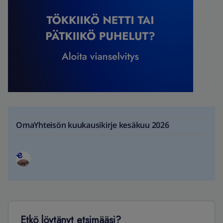
OmaYhteisön kuukausikirje kesäkuu 2026
Etkö löytänyt etsimääsi?