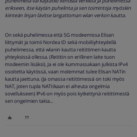
puhelimella vai käytätkö kiinteää verkkoa ja puhelimessa
erikseen, itse käytän puhelinta ja sen toimintoja myöskin
kiinteän linjan lävitse langattoman wlan verkon kautta
.
On sekä puhelimessa että 5G modeemissa Elisan
liittymät ja toimii Nordea ID sekä mobiiliyhteydellä
puhelimessa, että wlanin kautta reitittimen kautta
yhteyksissä ollessa. (Reititin on erillinen laite tuon
modeemin lisäksi). Ja ei ole kummassakaan julkista IPv4
osoitetta käytössä, vaan molemmat tulee Elisan NATin
kautta jaettuna. (Ja omassa reitittimessä on toki myös
NAT, joten tupla NATtikaan ei aiheuta ongelmia
sovellukseen) IPv6 on myös pois kytkettynä reitittimestä
sen ongelmien takia...