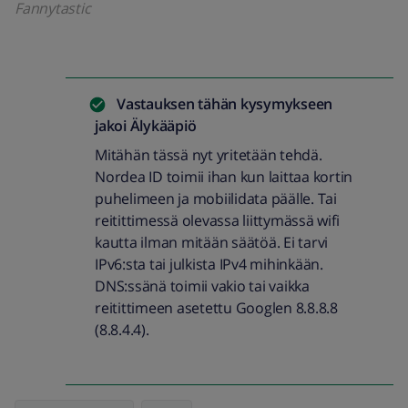
Fannytastic
Vastauksen tähän kysymykseen
jakoi
Älykääpiö
Mitähän tässä nyt yritetään tehdä.
Nordea ID toimii ihan kun laittaa kortin
puhelimeen ja mobiilidata päälle. Tai
reitittimessä olevassa liittymässä wifi
kautta ilman mitään säätöä. Ei tarvi
IPv6:sta tai julkista IPv4 mihinkään.
DNS:ssänä toimii vakio tai vaikka
reitittimeen asetettu Googlen 8.8.8.8
(8.8.4.4).