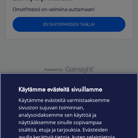
OmaYhteisö on valmiina auttamaan!
ESITÄ KYSYMYKSESI TÄÄLLÄ!
OmaYhteisö-käyttöehdot
Accessibility statement
Käytämme evästeitä sivuillamme
Käytämme evästeitä varmistaaksemme
sivuston sujuvan toiminnan,
Laitteet & liittymät
analysoidaksemme sen käyttöä ja
näyttääksemme sinulle sopivampaa
sisältöä, etuja ja tarjouksia. Evästeiden
Palvelut
avulla kerättyjä tietoja, kuten selaintietoja