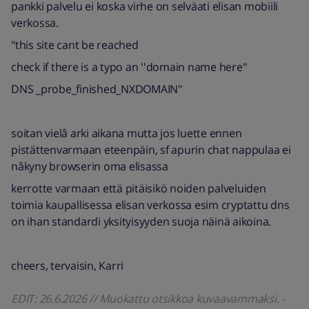
pankki palvelu ei koska virhe on selväati elisan mobiili
verkossa.
"this site cant be reached
check if there is a typo an ''domain name here"
DNS _probe_finished_NXDOMAIN"
soitan vielâ arki aikana mutta jos luette ennen
pistättenvarmaan eteenpäin, sf apurin chat nappulaa ei
nâkyny browserin oma elisassa
kerrotte varmaan että pitäisikö noiden palveluiden
toimia kaupallisessa elisan verkossa esim cryptattu dns
on ihan standardi yksityisyyden suoja näinä aikoina.
cheers, tervaisin, Karri
EDIT: 26.6.2026 // Muokattu otsikkoa kuvaavammaksi. -