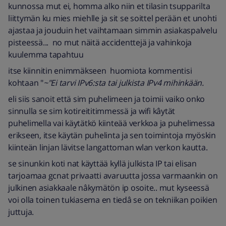
kunnossa mut ei, homma alko niin et tilasin tsupparilta
liittymän ku mies miehlle ja sit se soittel perään et unohti
ajastaa ja jouduin het vaihtamaan simmin asiakaspalvelu
pisteessä... no mut näitä accidenttejä ja vahinkoja
kuulemma tapahtuu
itse kiinnitin enimmäkseen huomiota kommentisi
kohtaan "
~"Ei tarvi IPv6:sta tai julkista IPv4 mihinkään.
eli siis sanoit että sim puhelimeen ja toimii vaiko onko
sinnulla se sim kotireititimmessä ja wifi kâytät
puhelimella vai käytätkö kiinteää verkkoa ja puhelimessa
erikseen, itse käytän puhelinta ja sen toimintoja myöskin
kiinteän linjan lävitse langattoman wlan verkon kautta.
se sinunkin koti nat käyttää kyllä julkista IP tai elisan
tarjoamaa gcnat privaatti avaruutta jossa varmaankin on
julkinen asiakkaale nâkymätön ip osoite.. mut kyseessä
voi olla toinen tukiasema en tiedâ se on tekniikan poikien
juttuja.