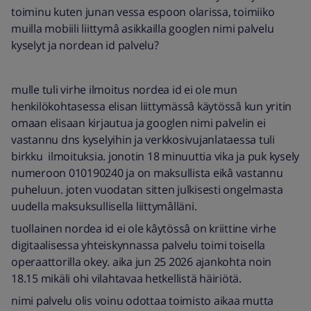
toiminu kuten junan vessa espoon olarissa, toimiiko
muilla mobiili liittymâ asikkailla googlen nimi palvelu
kyselyt ja nordean id palvelu?
mulle tuli virhe ilmoitus nordea id ei ole mun
henkilökohtasessa elisan liittymässâ käytössâ kun yritin
omaan elisaan kirjautua ja googlen nimi palvelin ei
vastannu dns kyselyihin ja verkkosivujanlataessa tuli
birkku ilmoituksia. jonotin 18 minuuttia vika ja puk kysely
numeroon 010190240 ja on maksullista eikâ vastannu
puheluun. joten vuodatan sitten julkisesti ongelmasta
uudella maksuksullisella liittymâlläni.
tuollainen nordea id ei ole kâytössâ on kriittine virhe
digitaalisessa yhteiskynnassa palvelu toimi toisella
operaattorilla okey. aika jun 25 2026 ajankohta noin
18.15 mikäli ohi vilahtavaa hetkellistä häiriötä.
nimi palvelu olis voinu odottaa toimisto aikaa mutta