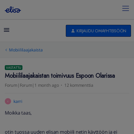
KIRJAUDU OMAYHTEISÖÖN
Mobiililaajakaista
VASTATTU
Mobiililaajakaistan toimivuus Espoon Olarissa
Forum|Forum|1 month ago
12 kommenttia
karri
K
Moikka taas,
otin tuossa uuden elisan mobiili netin käyttöön ja ei