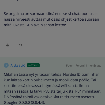
Se ongelma on varmaan siinä et ei se sf-chatapuri osais
näissä hirveesti auttaa mut osais ohjeet kertoa suoraan
mitä lukasta, kun avain sanan kertoo.
Älykääpiö
Forum|Forum|1 month ago
VASTAUS
Ä
Mitähän tässä nyt yritetään tehdä. Nordea ID toimii ihan
kun laittaa kortin puhelimeen ja mobiilidata päälle. Tai
reitittimessä olevassa liittymässä wifi kautta ilman
mitään säätöä. Ei tarvi IPv6:sta tai julkista IPv4 mihinkään.
DNS:ssänä toimii vakio tai vaikka reitittimeen asetettu
Googlen 8.8.8.8 (8.8.4.4).