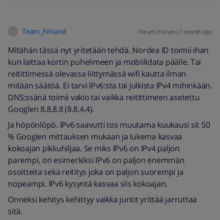
Team_Finland
Forum|Forum|1 month ago
T
Mitähän tässä nyt yritetään tehdä. Nordea ID toimii ihan
kun laittaa kortin puhelimeen ja mobiilidata päälle. Tai
reitittimessä olevassa liittymässä wifi kautta ilman
mitään säätöä. Ei tarvi IPv6:sta tai julkista IPv4 mihinkään.
DNS:ssänä toimii vakio tai vaikka reitittimeen asetettu
Googlen 8.8.8.8 (8.8.4.4).
Ja höpönlöpö. IPv6 saavutti tos muutama kuukausi sit 50
% Googlen mittauksen mukaan ja lukema kasvaa
kokoajan pikkuhiljaa. Se miks IPv6 on IPv4 paljon
parempi, on esimerkiksi IPv6 on paljon enemmän
osoitteita sekä reititys joka on paljon suorempi ja
nopeampi. IPv6 kysyntä kasvaa siis kokoajan.
Onneksi kehitys kehittyy vaikka juntit yrittää jarruttaa
sitä.