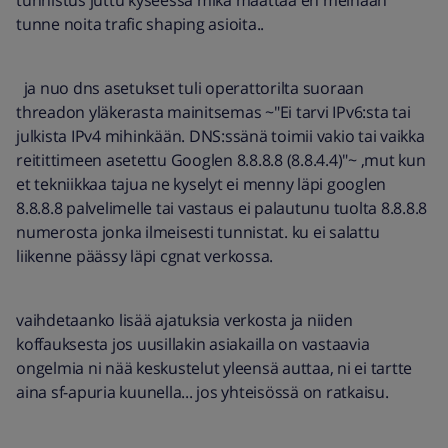
tunnistus juttu kyseessä mikä määttää en meinaan
tunne noita trafic shaping asioita..
ja nuo dns asetukset tuli operattorilta suoraan
threadon yläkerasta mainitsemas ~"Ei tarvi IPv6:sta tai
julkista IPv4 mihinkään. DNS:ssänä toimii vakio tai vaikka
reitittimeen asetettu Googlen 8.8.8.8 (8.8.4.4)"~ ,mut kun
et tekniikkaa tajua ne kyselyt ei menny läpi googlen
8.8.8.8 palvelimelle tai vastaus ei palautunu tuolta 8.8.8.8
numerosta jonka ilmeisesti tunnistat. ku ei salattu
liikenne päässy läpi cgnat verkossa.
vaihdetaanko lisää ajatuksia verkosta ja niiden
koffauksesta jos uusillakin asiakailla on vastaavia
ongelmia ni nää keskustelut yleensä auttaa, ni ei tartte
aina sf-apuria kuunella... jos yhteisössä on ratkaisu.