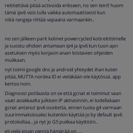
reititettävä pitää activoida erikseen, no sen tein!! huom
tämä ipv6 vois tulla vaikka automaattisesti kun
niitä rangeja riittää vapaana varmaankin..
no sen jälkeen parit kolmet powercycled kotireitittimelle
ja suostu vihdoin antamaan ip4 ja ipv6 kun tuon apn
asetuksen myös korjasin aivan loistavien ohjeiden
mukkaan.
nyt toimii google dns ja android yhteydet ihan kuten
pitää, MUTTA nordea ID ei vieläkään ole käytössä. app
kertoo noin.
Diagnoosi potilaasta on se että gcnat ei toiminut vaan
vaati asiakkaalta julkisen IP aktivoinnin, ei todellakaan
gcnat antanut ipv6 osoitetta, ennen tuota g4 varmaan
suurimmaksiosaksi kuitenkin käyttää jo by default ipv6
protokollaa... ja nyt jo G5 pukkaa käyttöön..
eli vielä jotain pientä hämärää on …