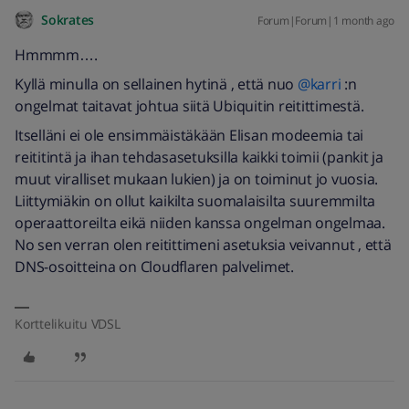
Sokrates
Forum|Forum|1 month ago
Hmmmm….
Kyllä minulla on sellainen hytinä , että nuo ​
@karri
:n
ongelmat taitavat johtua siitä Ubiquitin reitittimestä.
Itselläni ei ole ensimmäistäkään Elisan modeemia tai
reititintä ja ihan tehdasasetuksilla kaikki toimii (pankit ja
muut viralliset mukaan lukien) ja on toiminut jo vuosia.
Liittymiäkin on ollut kaikilta suomalaisilta suuremmilta
operaattoreilta eikä niiden kanssa ongelman ongelmaa.
No sen verran olen reitittimeni asetuksia veivannut , että
DNS-osoitteina on Cloudflaren palvelimet.
Korttelikuitu VDSL