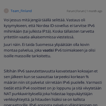
Team_Finland
Forum|Forum|1 month ago
T
Voi jessus mitä jengiä täällä selittää. Vastaus oli
kysymykseen, että Nordea ID-sovellus ei tarvitse IPv6
mihinkään (tai julkista IP:tä). Koska tällaisten tarvetta
yritettiin vaatia aikaisemmissa viesteissä.
Juuri näin. Ei taida Suomessa ylipäätään olla kovin
montaa palvelua, joka
vaatisi
IPv6 toimiakseen ja olisi
isoille massoille tarkoitettu.
Siltihän IPv6 saavutettavuutta kasvatetaan kokoajan et
sen jälkeen kun se saavuttaa tarpeeksi korkean %
määrän niin sit palvelut siirretään IPv6 puolelle. Varmasti
tiedät että IPv4 osoitteet on jo loppunu ja sitä viivytetään
NAT purkkavirityksellä joka hidastaa loppukäyttäjän
verkkoyhteyttä. Ja hitauden lisäksi se on kallista
operaattorille. IPv6 ansiosta palvelun ylläpitäminen on