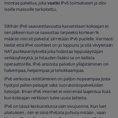
montaa palvelua, joka
vaatisi
IPv6 toimiakseen ja olisi
isoille massoille tarkoitettu.
Siltihän IPv6 saavutettavuutta kasvatetaan kokoajan et
sen jälkeen kun se saavuttaa tarpeeksi korkean %
määrän niin sit palvelut siirretään IPv6 puolelle. Varmasti
tiedät että IPv4 osoitteet on jo loppunu ja sitä viivytetään
NAT purkkavirityksellä joka hidastaa loppukäyttäjän
verkkoyhteyttä. Ja hitauden lisäksi se on kallista
operaattorille. IPv6 ansiosta palvelun ylläpitäminen on
halvempaa, helpompaa ja tehokkaampaa.
IPv6 verkossa reitittäminen on paljon nopeampaa josta
hyötyisi pelien pelaajat sekä suoratoistopalveluiden
katsojat. Ilman IPv6 internet ei voisi enää laajentua lisää
kun kokoajan verkkoon tulee uusia laitteita.
IPv6 on tässä keskustelussa vain sivujuonne. Kun luet
aloituksen , niin ei siinä IPv6:sta puhuta mitään , vaan