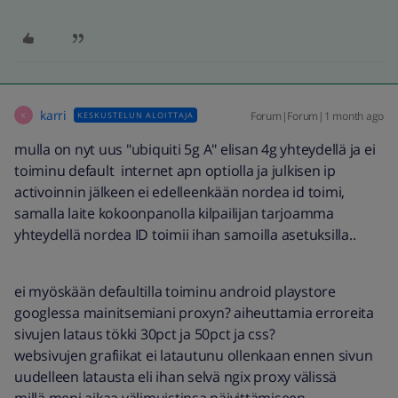
karri
Forum|Forum|1 month ago
KESKUSTELUN ALOITTAJA
K
mulla on nyt uus "ubiquiti 5g A" elisan 4g yhteydellä ja ei
toiminu default internet apn optiolla ja julkisen ip
activoinnin jälkeen ei edelleenkään nordea id toimi,
samalla laite kokoonpanolla kilpailijan tarjoamma
yhteydellä nordea ID toimii ihan samoilla asetuksilla..
ei myöskään defaultilla toiminu android playstore
googlessa mainitsemiani proxyn? aiheuttamia erroreita
sivujen lataus tökki 30pct ja 50pct ja css?
websivujen grafiikat ei latautunu ollenkaan ennen sivun
uudelleen latausta eli ihan selvä ngix proxy välissä