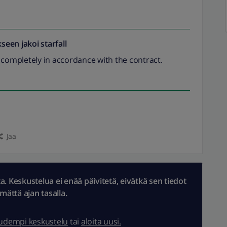
seen jakoi
starfall
 completely in accordance with the contract.
Jaa
 Keskustelua ei enää päivitetä, eivätkä sen tiedot
ämättä ajan tasalla.
uudempi keskustelu
tai
aloita uusi.