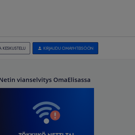
A KESKUSTELU
KIRJAUDU OMAYHTEISÖÖN
Netin vianselvitys OmaElisassa