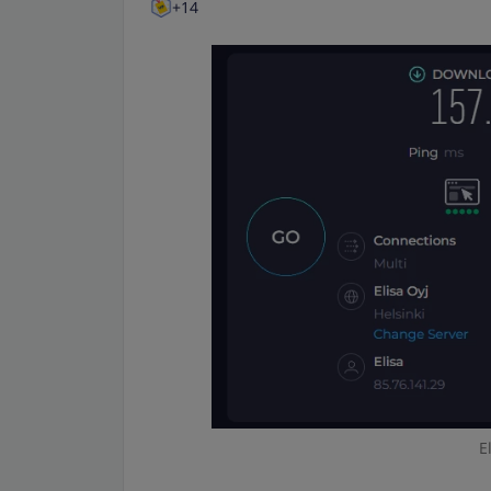
+14
E