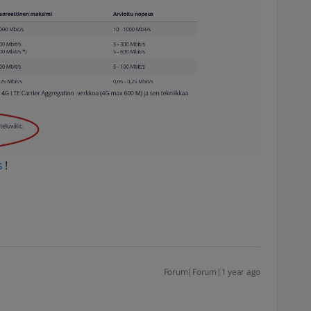
s
!
Forum|Forum|1 year ago