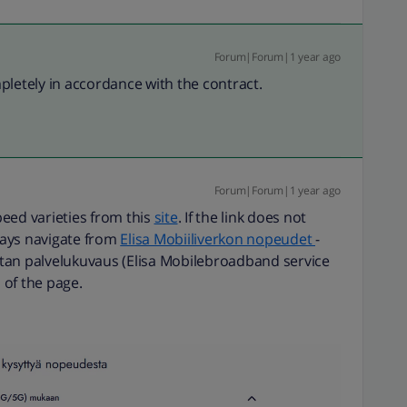
Forum|Forum|1 year ago
pletely in accordance with the contract.
Forum|Forum|1 year ago
eed varieties from this
site
. If the link does not
ways navigate from
Elisa Mobiiliverkon nopeudet
-
istan palvelukuvaus (Elisa Mobilebroadband service
n of the page.