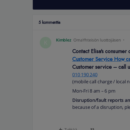
5 kommenttia
Kimblez
OmaYhteisön luottojäsen
K
Contact Elisa's consumer 
Customer Service How ca
Customer service – call u
010 190 240​
(mobile call charge / local 
Mon-Fri 8 am
–
6 pm
Disruption/fault reports a
because of a disruption, p
Tykkää