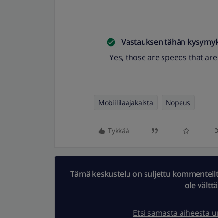
Vastauksen tähän kysymyk
Yes, those are speeds that are
Mobiililaajakaista
Nopeus
Tykkää
Tämä keskustelu on suljettu kommenteilta.
ole vältt
Etsi samasta aiheesta 