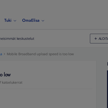
Tuki
OmaElisa
ALOIT
meisimmät keskustelut
ta
Mobile Broadband upload speed is too low
o low
7 katselukerrat