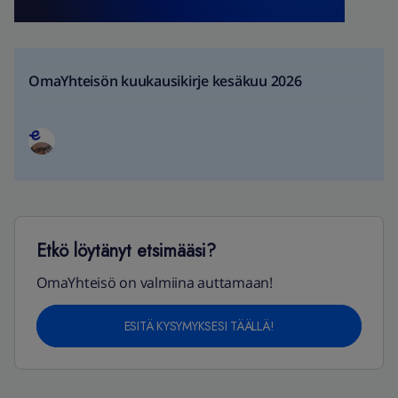
OmaYhteisön kuukausikirje kesäkuu 2026
Etkö löytänyt etsimääsi?
OmaYhteisö on valmiina auttamaan!
ESITÄ KYSYMYKSESI TÄÄLLÄ!