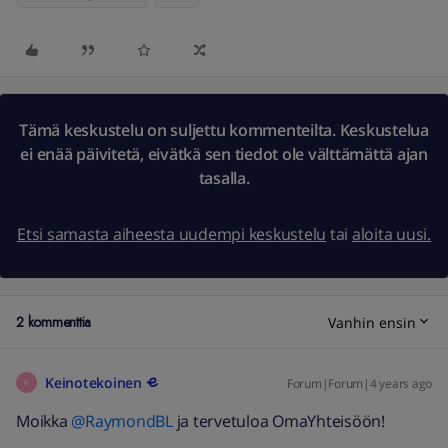
Tämä keskustelu on suljettu kommenteilta. Keskustelua
ei enää päivitetä, eivätkä sen tiedot ole välttämättä ajan
tasalla.
Etsi samasta aiheesta uudempi keskustelu
tai
aloita uusi.
2 kommenttia
Vanhin ensin
Keinotekoinen
Forum|Forum|4 years ago
K
Moikka
@RaymondBL
ja tervetuloa OmaYhteisöön!