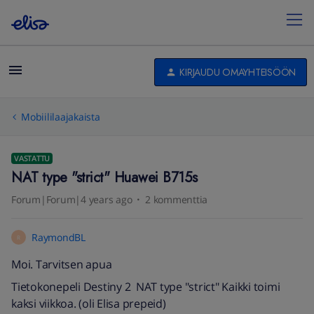
KIRJAUDU OMAYHTEISÖÖN
Mobiililaajakaista
VASTATTU
NAT type "strict" Huawei B715s
Forum|Forum|4 years ago
2 kommenttia
RaymondBL
R
Moi. Tarvitsen apua
Tietokonepeli Destiny 2 NAT type "strict" Kaikki toimi
kaksi viikkoa. (oli Elisa prepeid)