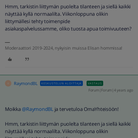
Hmm, tarkistin liittymän puolelta tilanteen ja siellä kaikki
näyttää kyllä normaalilta. Viikonloppuna olikin
liittymällesi tehty toimenpide
asiakaspalvelussamme, oliko tuosta apua toimivuuteen?
Moderaattori 2019-2024, nykyisin muissa Elisan hommissa!
RaymondBL
KESKUSTELUN ALOITTAJA
VASTAUS
R
Forum|Forum|4 years ago
Moikka
@RaymondBL
ja tervetuloa OmaYhteisöön!
Hmm, tarkistin liittymän puolelta tilanteen ja siellä kaikki
näyttää kyllä normaalilta. Viikonloppuna olikin