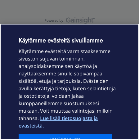
OmaYhteisö-käyttöehdot
Accessibility statement
Käytämme evästeitä sivuillamme
Käytämme evästeitä varmistaaksemme
sivuston sujuvan toiminnan,
Laitteet & liittymät
analysoidaksemme sen käyttöä ja
näyttääksemme sinulle sopivampaa
sisältöä, etuja ja tarjouksia. Evästeiden
Palvelut
avulla kerättyjä tietoja, kuten selaintietoja
ja ostotietoja, voidaan jakaa
Tuki
kumppaneillemme suostumuksesi
mukaan. Voit muuttaa valintojasi milloin
tahansa.
Lue lisää tietosuojasta ja
Ajankohtaista
evästeistä.
Elisa Oyj