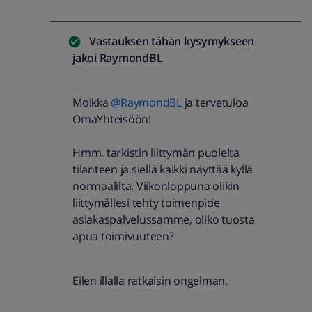
Vastauksen tähän kysymykseen
jakoi
RaymondBL
Moikka
@RaymondBL
ja tervetuloa
OmaYhteisöön!
Hmm, tarkistin liittymän puolelta
tilanteen ja siellä kaikki näyttää kyllä
normaalilta. Viikonloppuna olikin
liittymällesi tehty toimenpide
asiakaspalvelussamme, oliko tuosta
apua toimivuuteen?
Eilen illalla ratkaisin ongelman.