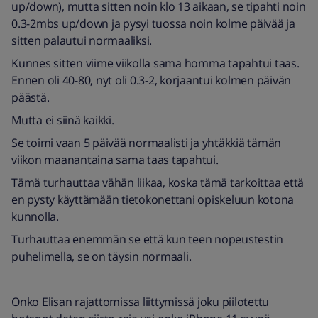
up/down), mutta sitten noin klo 13 aikaan, se tipahti noin
0.3-2mbs up/down ja pysyi tuossa noin kolme päivää ja
sitten palautui normaaliksi.
Kunnes sitten viime viikolla sama homma tapahtui taas.
Ennen oli 40-80, nyt oli 0.3-2, korjaantui kolmen päivän
päästä.
Mutta ei siinä kaikki.
Se toimi vaan 5 päivää normaalisti ja yhtäkkiä tämän
viikon maanantaina sama taas tapahtui.
Tämä turhauttaa vähän liikaa, koska tämä tarkoittaa että
en pysty käyttämään tietokonettani opiskeluun kotona
kunnolla.
Turhauttaa enemmän se että kun teen nopeustestin
puhelimella, se on täysin normaali.
Onko Elisan rajattomissa liittymissä joku piilotettu