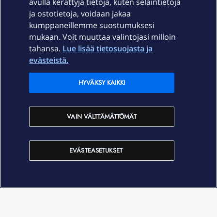
avulla kerättyjä tietoja, kuten selaintietoja
ja ostotietoja, voidaan jakaa
Tuki
kumppaneillemme suostumuksesi
mukaan. Voit muuttaa valintojasi milloin
tahansa.
Lue lisää tietosuojasta ja
Ajankohtaista
evästeistä.
Elisa Oyj
HYVÄKSY KAIKKI
In English
VAIN VÄLTTÄMÄTTÖMÄT
På Svenska
EVÄSTEASETUKSET
Sopimusehdot
Tietosuoja
Saavutettavuus
Evästeasetukset
Tekijänoikeudet © 2026 Elisa Oyj.