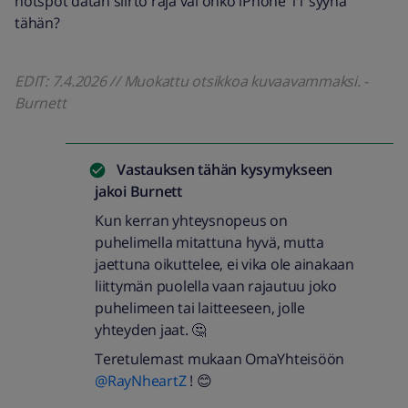
hotspot datan siirto raja vai onko iPhone 11 syynä
tähän?
EDIT: 7.4.2026 // Muokattu otsikkoa kuvaavammaksi. -
Burnett
Vastauksen tähän kysymykseen
jakoi
Burnett
Kun kerran yhteysnopeus on
puhelimella mitattuna hyvä, mutta
jaettuna oikuttelee, ei vika ole ainakaan
liittymän puolella vaan rajautuu joko
puhelimeen tai laitteeseen, jolle
yhteyden jaat. 🤔
Teretulemast mukaan OmaYhteisöön ​
@RayNheartZ
! 😊