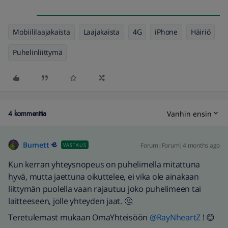
Mobiililaajakaista
Laajakaista
4G
iPhone
Häiriö
Puhelinliittymä
4 kommenttia
Vanhin ensin
Burnett
Forum|Forum|4 months ago
VASTAUS
Kun kerran yhteysnopeus on puhelimella mitattuna
hyvä, mutta jaettuna oikuttelee, ei vika ole ainakaan
liittymän puolella vaan rajautuu joko puhelimeen tai
laitteeseen, jolle yhteyden jaat. 🤔
Teretulemast mukaan OmaYhteisöön ​
@RayNheartZ
! 😊