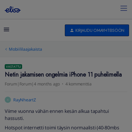
KIRJAUDU OMAYHTEISÖÖN
Mobiililaajakaista
VASTATTU
Netin jakamisen ongelmia iPhone 11 puhelimella
Forum|Forum|4 months ago
4 kommenttia
RayNheartZ
R
Viime vuonna vähän ennen kesän alkua tapahtui
hassusti.
Hotspot internetti toimi täysin normaalisti (40-80mbs