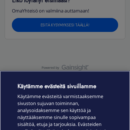
Etkö löytänyt etsimääsi?
OmaYhteisö on valmiina auttamaan!
ESITÄ KYSYMYKSESI TÄÄLLÄ!
OmaYhteisö-käyttöehdot
Accessibility statement
Käytämme evästeitä sivuillamme
Käytämme evästeitä varmistaaksemme
sivuston sujuvan toiminnan,
Laitteet & liittymät
analysoidaksemme sen käyttöä ja
näyttääksemme sinulle sopivampaa
sisältöä, etuja ja tarjouksia. Evästeiden
Palvelut