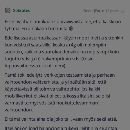
Sokrates
Forum|Forum|4 years ago
Ei se nyt ihan noinkaan suoraviivaista ole, että kaikki on
tyhmiä. En ainakaan tunnusta 😁
Edellisessä asuinpaikassani käytin mobiilinettiä sittenkin
kun vdsl tuli saataville, koska a) 4g oli molempiin
suuntiin, kaikkina vuorokaudenaikoina nopeampi kuin
tarjottu vdsl ja b) halvempi kuin vdsl (tosin
loppuvaiheessa ero oli pieni).
Tämä toki edellytti verkkojen testaamista ja parhaan
vaihtoehdon valitsemista. Ja ylipäätään sitä, että
käytettävissä oli toimiva vaihtoehto. Jos kaikki
mobiiliverkot olisivat olleet tukossa iltaisin, se olisi
varmasti tehnyt vdsl:stä houkuttelevamman
vaihtoehdon.
Ei tämä valinta aina ole joko tai , vaan myös sekä että.
Itselläni on load balancingia tukeva reititin ja se antaa