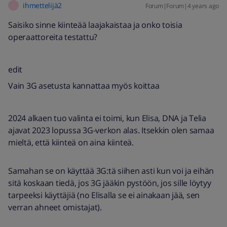
ihmettelijä2
Forum|Forum|4 years ago
I
Saisiko sinne kiinteää laajakaistaa ja onko toisia
operaattoreita testattu?
edit
Vain 3G asetusta kannattaa myös koittaa
2024 alkaen tuo valinta ei toimi, kun Elisa, DNA ja Telia
ajavat 2023 lopussa 3G-verkon alas. Itsekkin olen samaa
mieltä, että kiinteä on aina kiinteä.
Samahan se on käyttää 3G:tä siihen asti kun voi ja eihän
sitä koskaan tiedä, jos 3G jääkin pystöön, jos sille löytyy
tarpeeksi käyttäjiä (no Elisalla se ei ainakaan jää, sen
verran ahneet omistajat).