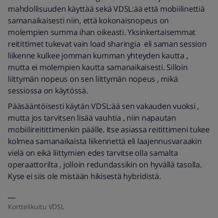
mahdollisuuden käyttää sekä VDSL:ää että mobiilinettiä
samanaikaisesti niin, että kokonaisnopeus on
molempien summa ihan oikeasti. Yksinkertaisemmat
reitittimet tukevat vain load sharingia eli saman session
liikenne kulkee jomman kumman yhteyden kautta ,
mutta ei molempien kautta samanaikaisesti. Silloin
liittymän nopeus on sen liittymän nopeus , mikä
sessiossa on käytössä.
Pääsääntöisesti käytän VDSL:ää sen vakauden vuoksi ,
mutta jos tarvitsen lisää vauhtia , niin napautan
mobiilireitittimenkin päälle. Itse asiassa reitittimeni tukee
kolmea samanaikaista liikennettä eli laajennusvaraakin
vielä on eikä liittymien edes tarvitse olla samalta
operaattorilta , jolloin redundassikin on hyvällä tasolla.
Kyse ei siis ole mistään hikisestä hybridistä.
Korttelikuitu VDSL