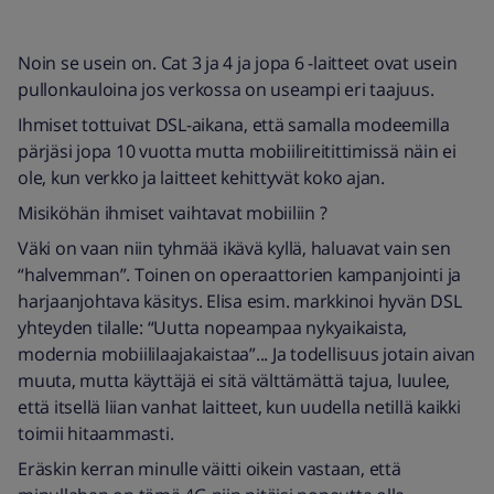
Noin se usein on. Cat 3 ja 4 ja jopa 6 -laitteet ovat usein
pullonkauloina jos verkossa on useampi eri taajuus.
Ihmiset tottuivat DSL-aikana, että samalla modeemilla
pärjäsi jopa 10 vuotta mutta mobiilireitittimissä näin ei
ole, kun verkko ja laitteet kehittyvät koko ajan.
Misiköhän ihmiset vaihtavat mobiiliin ?
Väki on vaan niin tyhmää ikävä kyllä, haluavat vain sen
“halvemman”. Toinen on operaattorien kampanjointi ja
harjaanjohtava käsitys. Elisa esim. markkinoi hyvän DSL
yhteyden tilalle: “Uutta nopeampaa nykyaikaista,
modernia mobiililaajakaistaa”... Ja todellisuus jotain aivan
muuta, mutta käyttäjä ei sitä välttämättä tajua, luulee,
että itsellä liian vanhat laitteet, kun uudella netillä kaikki
toimii hitaammasti.
Eräskin kerran minulle väitti oikein vastaan, että