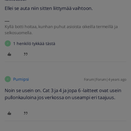
Ellei se auta niin sitten liittymää vaihtoon.
Kyllä botti hoitaa, kunhan puhut asioista oikeilla termeillä ja
selkosuomella.
1 henkilö tykkää tästä
P
Purnipsi
Forum|Forum|4 years ago
P
Noin se usein on. Cat 3 ja 4 ja jopa 6 -laitteet ovat usein
pullonkauloina jos verkossa on useampi eri taajuus.