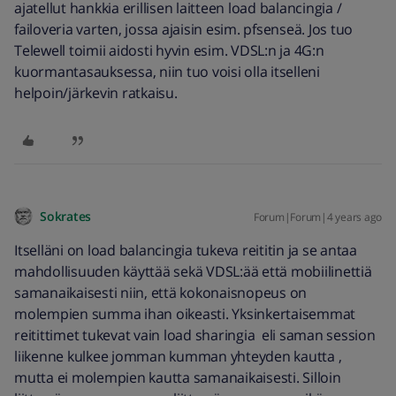
ajatellut hankkia erillisen laitteen load balancingia /
failoveria varten, jossa ajaisin esim. pfsenseä. Jos tuo
Telewell toimii aidosti hyvin esim. VDSL:n ja 4G:n
kuormantasauksessa, niin tuo voisi olla itselleni
helpoin/järkevin ratkaisu.
Sokrates
Forum|Forum|4 years ago
Itselläni on load balancingia tukeva reititin ja se antaa
mahdollisuuden käyttää sekä VDSL:ää että mobiilinettiä
samanaikaisesti niin, että kokonaisnopeus on
molempien summa ihan oikeasti. Yksinkertaisemmat
reitittimet tukevat vain load sharingia eli saman session
liikenne kulkee jomman kumman yhteyden kautta ,
mutta ei molempien kautta samanaikaisesti. Silloin