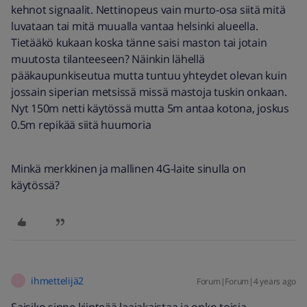
kehnot signaalit. Nettinopeus vain murto-osa siitä mitä
luvataan tai mitä muualla vantaa helsinki alueella.
Tietääkö kukaan koska tänne saisi maston tai jotain
muutosta tilanteeseen? Näinkin lähellä
pääkaupunkiseutua mutta tuntuu yhteydet olevan kuin
jossain siperian metsissä missä mastoja tuskin onkaan.
Nyt 150m netti käytössä mutta 5m antaa kotona, joskus
0.5m repikää siitä huumoria
Minkä merkkinen ja mallinen 4G-laite sinulla on
käytössä?
ihmettelijä2
Forum|Forum|4 years ago
I