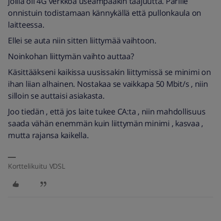
joilla oli 4G verkkoa useampaakin taajuutta. Parille
onnistuin todistamaan kännykällä että pullonkaula on
laitteessa.
Ellei se auta niin sitten liittymää vaihtoon.
Noinkohan liittymän vaihto auttaa?
Käsittääkseni kaikissa uusissakin liittymissä se minimi on
ihan liian alhainen. Nostakaa se vaikkapa 50 Mbit/s , niin
silloin se auttaisi asiakasta.
Joo tiedän , että jos laite tukee CA:ta , niin mahdollisuus
saada vähän enemmän kuin liittymän minimi , kasvaa ,
mutta rajansa kaikella.
Korttelikuitu VDSL