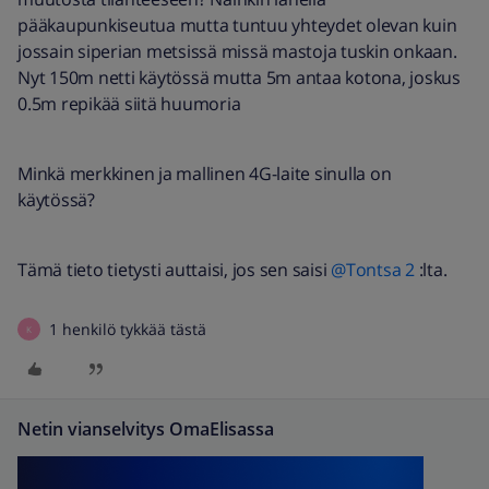
pääkaupunkiseutua mutta tuntuu yhteydet olevan kuin
jossain siperian metsissä missä mastoja tuskin onkaan.
Nyt 150m netti käytössä mutta 5m antaa kotona, joskus
0.5m repikää siitä huumoria
Minkä merkkinen ja mallinen 4G-laite sinulla on
käytössä?
Tämä tieto tietysti auttaisi, jos sen saisi
@Tontsa 2
:lta.
1 henkilö tykkää tästä
K
Netin vianselvitys OmaElisassa