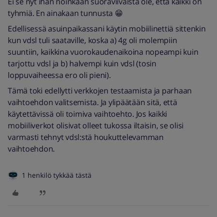
Ei se nyt ihan noinkaan suoraviivaista ole, että kaikki on
tyhmiä. En ainakaan tunnusta 😁
Edellisessä asuinpaikassani käytin mobiilinettiä sittenkin
kun vdsl tuli saataville, koska a) 4g oli molempiin
suuntiin, kaikkina vuorokaudenaikoina nopeampi kuin
tarjottu vdsl ja b) halvempi kuin vdsl (tosin
loppuvaiheessa ero oli pieni).
Tämä toki edellytti verkkojen testaamista ja parhaan
vaihtoehdon valitsemista. Ja ylipäätään sitä, että
käytettävissä oli toimiva vaihtoehto. Jos kaikki
mobiiliverkot olisivat olleet tukossa iltaisin, se olisi
varmasti tehnyt vdsl:stä houkuttelevamman
vaihtoehdon.
1 henkilö tykkää tästä