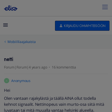
KIRJAUDU OMAYHTEISÖÖN
Mobiililaajakaista
netti
Forum|Forum|4 years ago
16 kommenttia
Anonymous
A
Hei
Olen vantaan rajakylästä ja täällä AINA ollut todella
kehnot signaalit. Nettinopeus vain murto-osa siitä mitä
luvataan tai mitä muualla vantaa helsinki alueella.