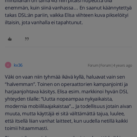
minullahan on tämä 4G niin pitäisi nopeutta olla
enemmän, kuin siinä vanhassa… En saanut käännytettyä
takas DSL:än pariin, vaikka Elisa viihteen kuva pikselöityi
iltaisin, jota vanhalla ei tapahtunut.
kv36
Forum|Forum|4 years ago
K
Väki on vaan niin tyhmää ikävä kyllä, haluavat vain sen
“halvemman”. Toinen on operaattorien kampanjointi ja
harjaanjohtava käsitys. Elisa esim. markkinoi hyvän DSL
yhteyden tilalle: “Uutta nopeampaa nykyaikaista,
modernia mobiililaajakaistaa”... Ja todellisuus jotain aivan
muuta, mutta käyttäjä ei sitä välttämättä tajua, luulee,
että itsellä liian vanhat laitteet, kun uudella netillä kaikki
toimii hitaammasti.