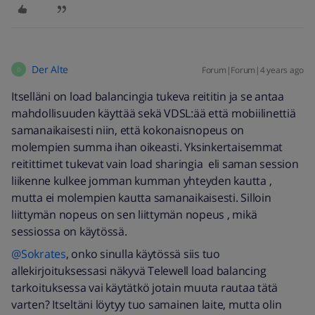
Der Alte
Forum|Forum|4 years ago
D
Itselläni on load balancingia tukeva reititin ja se antaa
mahdollisuuden käyttää sekä VDSL:ää että mobiilinettiä
samanaikaisesti niin, että kokonaisnopeus on
molempien summa ihan oikeasti. Yksinkertaisemmat
reitittimet tukevat vain load sharingia eli saman session
liikenne kulkee jomman kumman yhteyden kautta ,
mutta ei molempien kautta samanaikaisesti. Silloin
liittymän nopeus on sen liittymän nopeus , mikä
sessiossa on käytössä.
@Sokrates
, onko sinulla käytössä siis tuo
allekirjoituksessasi näkyvä Telewell load balancing
tarkoituksessa vai käytätkö jotain muuta rautaa tätä
varten? Itseltäni löytyy tuo samainen laite, mutta olin