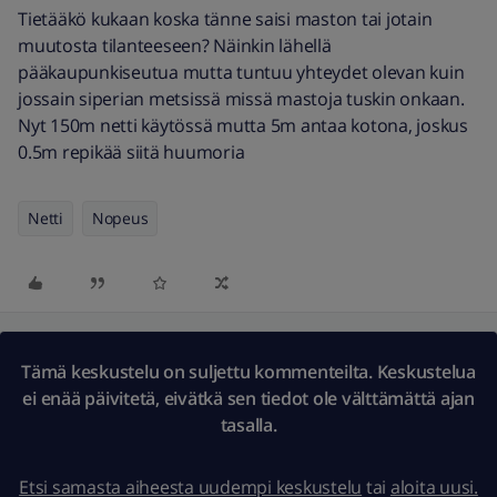
Tietääkö kukaan koska tänne saisi maston tai jotain
muutosta tilanteeseen? Näinkin lähellä
pääkaupunkiseutua mutta tuntuu yhteydet olevan kuin
jossain siperian metsissä missä mastoja tuskin onkaan.
Nyt 150m netti käytössä mutta 5m antaa kotona, joskus
0.5m repikää siitä huumoria
Netti
Nopeus
Tämä keskustelu on suljettu kommenteilta. Keskustelua
ei enää päivitetä, eivätkä sen tiedot ole välttämättä ajan
tasalla.
Etsi samasta aiheesta uudempi keskustelu
tai
aloita uusi.