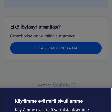
Etkö löytänyt etsimääsi?
OmaYhteisö on valmiina auttamaan!
ESITÄ KYSYMYKSESI TÄÄLLÄ!
OmaYhteisö-käyttöehdot
Accessibility statement
Käytämme evästeitä sivuillamme
Käytämme evästeitä varmistaaksemme