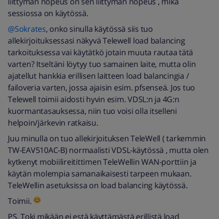
liittymän nopeus on sen liittymän nopeus , mikä
sessiossa on käytössä.
@Sokrates
, onko sinulla käytössä siis tuo
allekirjoituksessasi näkyvä Telewell load balancing
tarkoituksessa vai käytätkö jotain muuta rautaa tätä
varten? Itseltäni löytyy tuo samainen laite, mutta olin
ajatellut hankkia erillisen laitteen load balancingia /
failoveria varten, jossa ajaisin esim. pfsenseä. Jos tuo
Telewell toimii aidosti hyvin esim. VDSL:n ja 4G:n
kuormantasauksessa, niin tuo voisi olla itselleni
helpoin/järkevin ratkaisu.
Juu minulla on tuo allekirjoituksen TeleWell ( tarkemmin
TW-EAV510AC-B) normaalisti VDSL-käytössä , mutta olen
kytkenyt mobiilireitittimen TeleWellin WAN-porttiin ja
käytän molempia samanaikaisesti tarpeen mukaan.
TeleWellin asetuksissa on load balancing käytössä.
Toimii.
PS. Toki mikään ei estä käyttämästä erillistä load