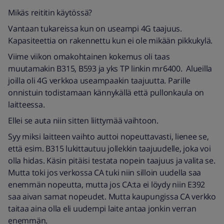
Mikäs reititin käytössä?
Vantaan tukareissa kun on useampi 4G taajuus.
Kapasiteettia on rakennettu kun ei ole mikään pikkukylä.
Viime viikon omakohtainen kokemus oli taas
muutamakin B315, B593 ja yks TP linkin mr6400. Alueilla
joilla oli 4G verkkoa useampaakin taajuutta. Parille
onnistuin todistamaan kännykällä että pullonkaula on
laitteessa.
Ellei se auta niin sitten liittymää vaihtoon.
Syy miksi laitteen vaihto auttoi nopeuttavasti, lienee se,
että esim. B315 lukittautuu jollekkin taajuudelle, joka voi
olla hidas. Käsin pitäisi testata nopein taajuus ja valita se.
Mutta toki jos verkossa CA tuki niin silloin uudella saa
enemmän nopeutta, mutta jos CA:ta ei löydy niin E392
saa aivan samat nopeudet. Mutta kaupungissa CA verkko
taitaa aina olla eli uudempi laite antaa jonkin verran
enemmän.