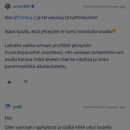
error404
Forum|Forum|4 years ago
Moi
@Tontsa 2
ja tervetuloa OmaYhteisöön!
Ikävä kuulla, että yhteydet ei toimi toivotulla tavalla
Laitatko vaikka omaan profiiliisi yksityisiin
muistiinpanoihin osoitteesi, niin voidaan tarkemmin sen
avulla katsoa miltä alueen tilanne näyttää ja onko
parannustöitä aikataulutettu.
jm82
Forum|Forum|4 years ago
Hei
Olen vantaan rajakylästä ja täällä AINA ollut todella