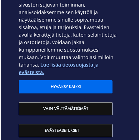
sivuston sujuvan toiminnan,
Laitteet & liittymät
analysoidaksemme sen käyttöä ja
näyttääksemme sinulle sopivampaa
sisältöä, etuja ja tarjouksia. Evästeiden
Palvelut
avulla kerättyjä tietoja, kuten selaintietoja
ja ostotietoja, voidaan jakaa
Tuki
kumppaneillemme suostumuksesi
mukaan. Voit muuttaa valintojasi milloin
tahansa.
Lue lisää tietosuojasta ja
Ajankohtaista
evästeistä.
Elisa Oyj
HYVÄKSY KAIKKI
In English
VAIN VÄLTTÄMÄTTÖMÄT
På Svenska
EVÄSTEASETUKSET