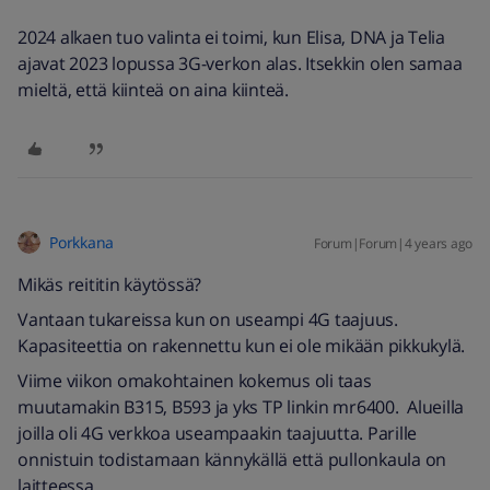
2024 alkaen tuo valinta ei toimi, kun Elisa, DNA ja Telia
ajavat 2023 lopussa 3G-verkon alas. Itsekkin olen samaa
mieltä, että kiinteä on aina kiinteä.
Porkkana
Forum|Forum|4 years ago
Mikäs reititin käytössä?
Vantaan tukareissa kun on useampi 4G taajuus.
Kapasiteettia on rakennettu kun ei ole mikään pikkukylä.
Viime viikon omakohtainen kokemus oli taas
muutamakin B315, B593 ja yks TP linkin mr6400. Alueilla
joilla oli 4G verkkoa useampaakin taajuutta. Parille
onnistuin todistamaan kännykällä että pullonkaula on
laitteessa.