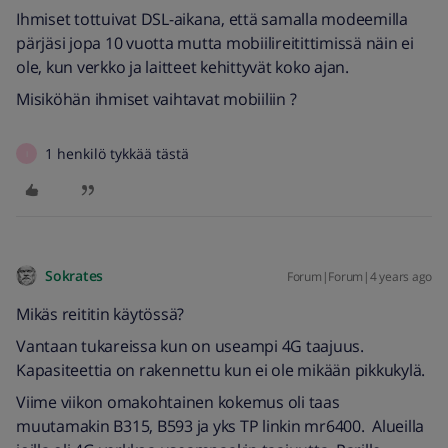
Ihmiset tottuivat DSL-aikana, että samalla modeemilla
pärjäsi jopa 10 vuotta mutta mobiilireitittimissä näin ei
ole, kun verkko ja laitteet kehittyvät koko ajan.
Misiköhän ihmiset vaihtavat mobiiliin ?
1 henkilö tykkää tästä
I
Sokrates
Forum|Forum|4 years ago
Mikäs reititin käytössä?
Vantaan tukareissa kun on useampi 4G taajuus.
Kapasiteettia on rakennettu kun ei ole mikään pikkukylä.
Viime viikon omakohtainen kokemus oli taas
muutamakin B315, B593 ja yks TP linkin mr6400. Alueilla