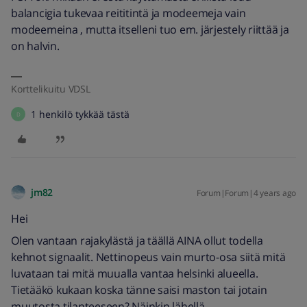
balancigia tukevaa reititintä ja modeemeja vain
modeemeina , mutta itselleni tuo em. järjestely riittää ja
on halvin.
Korttelikuitu VDSL
1 henkilö tykkää tästä
D
jm82
Forum|Forum|4 years ago
Hei
Olen vantaan rajakylästä ja täällä AINA ollut todella
kehnot signaalit. Nettinopeus vain murto-osa siitä mitä
luvataan tai mitä muualla vantaa helsinki alueella.
Tietääkö kukaan koska tänne saisi maston tai jotain
muutosta tilanteeseen? Näinkin lähellä