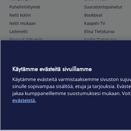
Puhelinliittymät
Suoratoistopalvelut
Netti kotiin
Bookbeat
Netti mukaan
Kaapeli-TV
Laitenetti
Elisa Tietoturva
Prepaid-liittymät
Kodin Tietoturva
Puhelimet ja tarvikkeet
Mobiilivarmenne
Tietotekniikka
Kuka soittaa
Pelaaminen
Sähköpostipalvelu
Käytämme evästeitä sivuillamme
TV & audio
Elisa Kotiverkko
Käytämme evästeitä varmistaaksemme sivuston suju
Kodinkoneet
Elisa Pilvilinna
sinulle sopivampaa sisältöä, etuja ja tarjouksia. Eväste
Kamerat ja dronet
Elisa Laiteturva
jakaa kumppaneillemme suostumuksesi mukaan. Voit m
Kellot ja rannekkeet
Elisa Rinnakkaisliittymä
evästeistä.
Älykoti
Elisa Kotiturva -hälytys
Elisa Vaihtoetu
Elisa Kotiakku
Sopimusehdot
Tietosuoja
Saavutettavuus
Evästeasetukset
Tekijänoikeud