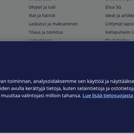
Ohjeet ja tuki
Elisa 5G
Viat ja häiriöt
Ideat ja artikke
Laskutus ja maksaminen
Liittymät lapsi
Tilaus ja toimitus
Kellopuhelin l
Laiteohjeet
Black Friday
Asiakaspalvelun yhteystiedot
Huippuetuja El
Soita Omagurulle
OmaYhteisö
Myymälät ja myyntipisteet
van toiminnan, analysoidaksemme sen käyttöä ja näyttääk
Kuuluvuuskartta
iden avulla kerättyjä tietoja, kuten selaintietoja ja ostotieto
Asiakastiedotteet
uuttaa valintojasi milloin tahansa.
Lue lisää tietosuojasta 
t
OmaElisa-sovellus
järjestelmä
Kirjaudu sähköpostiin
et © 2026 Elisa Oyj.