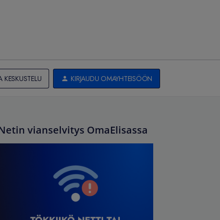
A KESKUSTELU
KIRJAUDU OMAYHTEISÖÖN
Netin vianselvitys OmaElisassa