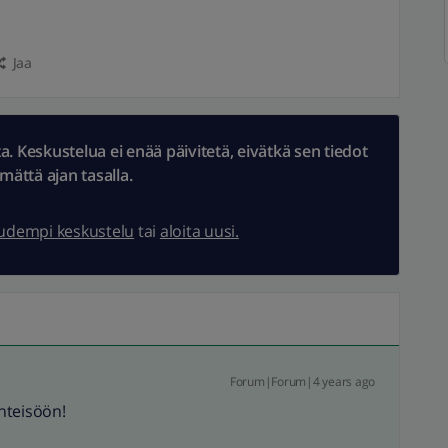
Jaa
 Keskustelua ei enää päivitetä, eivätkä sen tiedot
ämättä ajan tasalla.
uudempi keskustelu
tai
aloita uusi.
Forum|Forum|4 years ago
hteisöön!