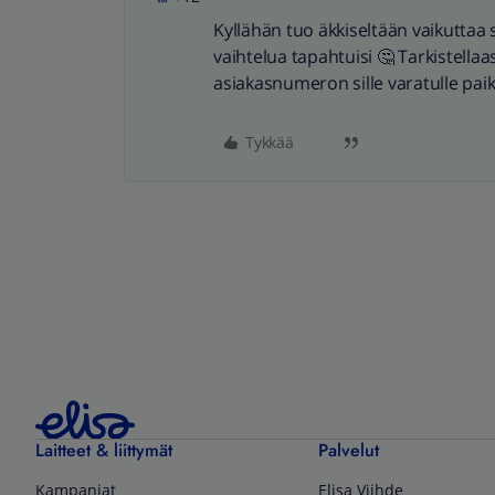
Kyllähän tuo äkkiseltään vaikuttaa 
vaihtelua tapahtuisi 🤔 Tarkistellaa
asiakasnumeron sille varatulle pai
Tykkää
Laitteet & liittymät
Palvelut
Kampanjat
Elisa Viihde