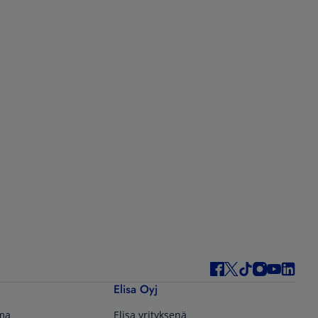
Elisa Oyj
lma
Elisa yrityksenä