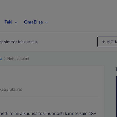
Tuki
OmaElisa
ALOIT
meisimmät keskustelut
ta
Netti ei toimi
katselukerrat
 netti toimi alkuunsa tosi huonosti kunnes sain 4G+