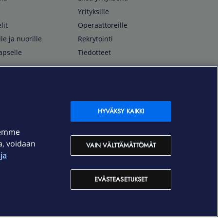
Yrityksille
lit
Operaattoreille
lle ja nuorille
Rekrytointi
apselle
Tiedotteet
In English
isan asiakkaille
Customer Service
OmaElisa Self Service
HYVÄKSY KAIKKI
Moving to Finland
semme
Elisa Corporation
ja, voidaan
VAIN VÄLTTÄMÄTTÖMÄT
ja
På Svenska
Kundtjänst
EVÄSTEASETUKSET
OmaElisa självbetjäning