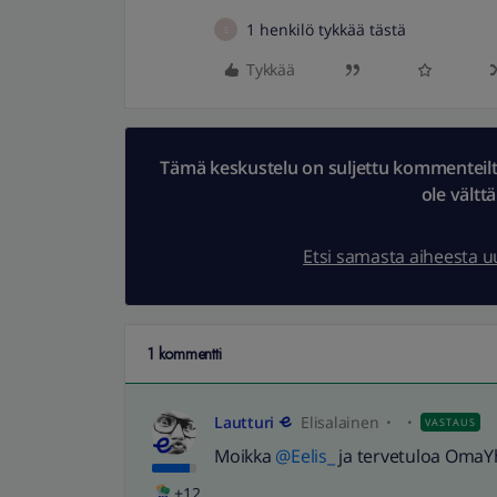
1 henkilö tykkää tästä
E
Tykkää
Tämä keskustelu on suljettu kommenteilta.
ole vältt
Etsi samasta aiheesta 
1 kommentti
Lautturi
Elisalainen
VASTAUS
Moikka
@Eelis_
ja tervetuloa OmaY
+12