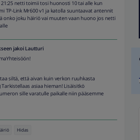
21:25 netti toimii tosi huonosti 10 tai alle kun
mi TP-Link Mr600 v1 ja katolla suuntaavat antennit
tää onko joku häiriö vai muuten vaan huono jos netti
alle
seen jakoi
Lautturi
OmaYhteisöön!
taa siltä, että aivan kuin verkon ruuhkasta
 Tarkistellaas asiaa hieman! Lisäisitkö
numeron sille varatulle paikalle niin pääsemme
äiriö
Hidas