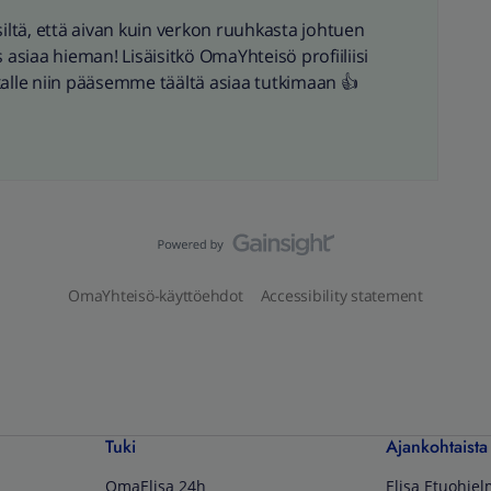
siltä, että aivan kuin verkon ruuhkasta johtuen
s asiaa hieman! Lisäisitkö OmaYhteisö profiiliisi
kalle niin pääsemme täältä asiaa tutkimaan 👍
OmaYhteisö-käyttöehdot
Accessibility statement
Tuki
Ajankohtaista
OmaElisa 24h
Elisa Etuohje