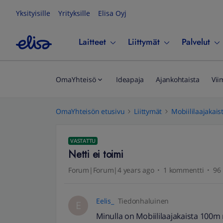
Yksityisille
Yrityksille
Elisa Oyj
Laitteet
Liittymät
Palvelut
OmaYhteisö
Ideapaja
Ajankohtaista
Vii
OmaYhteisön etusivu
Liittymät
Mobiililaajakais
VASTATTU
Netti ei toimi
Forum|Forum|4 years ago
1 kommentti
96 
Eelis_
Tiedonhaluinen
E
Minulla on Mobiililaajakaista 100m