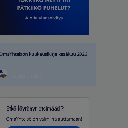
OmaYhteisön kuukausikirje kesäkuu 2026
1 kuukausi sitten
Etkö löytänyt etsimääsi?
OmaYhteisö on valmiina auttamaan!