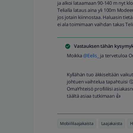
ja alkoi lataamaan 90-140 m nyt klo 
Telialla lataus aina yli 100m Modee
jos jotain kiinnostaa. Haluasin tie
ei ala toimimaan vaihdan takas Teli
Vastauksen tähän kysymyk
Moikka
@Eelis_
ja tervetuloa 
Kyllähän tuo äkkiseltään vaikut
johtuen vaihtelua tapahtuisi 🤔
OmaYhteisö profiiliisi asiakas
täältä asiaa tutkimaan 👍
Mobiililaajakaista
Laajakaista
H