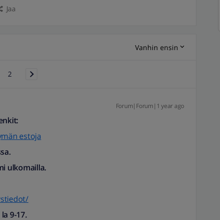
Jaa
Vanhin ensin
2
Forum|Forum|1 year ago
nkit:
tymän estoja
sa.
imi ulkomailla.
ystiedot/
la 9-17.