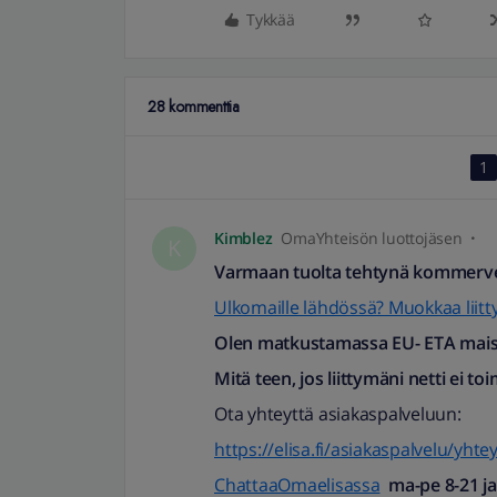
Tykkää
28 kommenttia
1
Kimblez
OmaYhteisön luottojäsen
K
Varmaan tuolta tehtynä kommerve
Ulkomaille lähdössä? Muokkaa liit
Olen matkustamassa EU- ETA mais
Mitä teen, jos liittymäni netti ei to
Ota yhteyttä asiakaspalveluun:
https://elisa.fi/asiakaspalvelu/yhte
ChattaaOmaelisassa
ma-pe 8-21 ja 