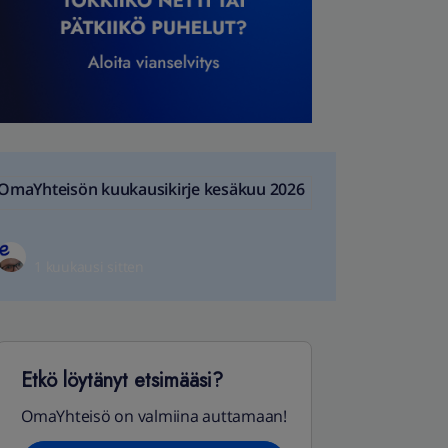
OmaYhteisön kuukausikirje kesäkuu 2026
1 kuukausi sitten
Etkö löytänyt etsimääsi?
OmaYhteisö on valmiina auttamaan!