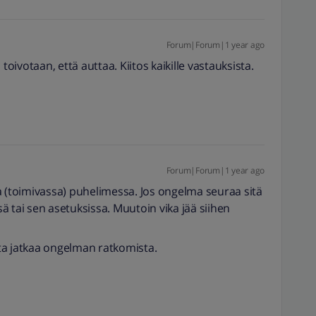
Forum|Forum|1 year ago
toivotaan, että auttaa. Kiitos kaikille vastauksista.
Forum|Forum|1 year ago
a (toimivassa) puhelimessa. Jos ongelma seuraa sitä
ssä tai sen asetuksissa. Muutoin vika jää siihen
ta jatkaa ongelman ratkomista.