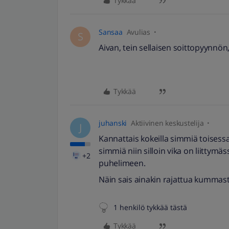
Tykkää
Sansaa
Avulias
S
Aivan, tein sellaisen soittopyynnön, 
Tykkää
juhanski
Aktiivinen keskustelija
J
Kannattais kokeilla simmiä toisess
simmiä niin silloin vika on liittymä
+2
puhelimeen.
Näin sais ainakin rajattua kummas
1 henkilö tykkää tästä
Tykkää