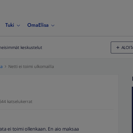
Tuki
OmaElisa
ALOIT
meisimmät keskustelut
ta
Netti ei toimi ulkomailla
544 katselukerrat
ata ei toimi ollenkaan. En aio maksaa