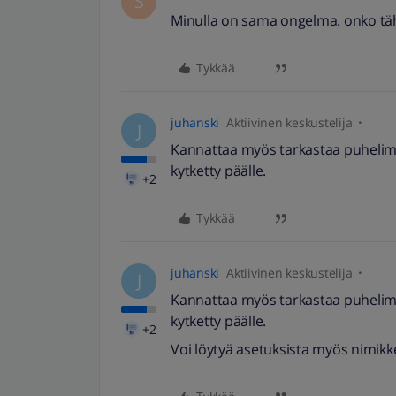
S
Minulla on sama ongelma. onko tä
Tykkää
juhanski
Aktiivinen keskustelija
J
Kannattaa myös tarkastaa puhelime
kytketty päälle.
+2
Tykkää
juhanski
Aktiivinen keskustelija
J
Kannattaa myös tarkastaa puhelime
kytketty päälle.
+2
Voi löytyä asetuksista myös nimikke