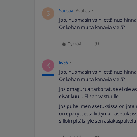
Sansaa
Avulias
S
Joo, huomasin vain, että nuo hinnat 
Onkohan muita kanavia vielä?
Tykkää
kv36
K
Joo, huomasin vain, että nuo hinnat 
Onkohan muita kanavia vielä?
Jos omagurua tarkoitat, se ei ole asi
eivät kuulu Elisan vastuulle.
Jos puhelimen asetuksissa on jotain
on epäilys, että liittymän asetuksiss
silloin pitäisi yleisen asiakaspalvel