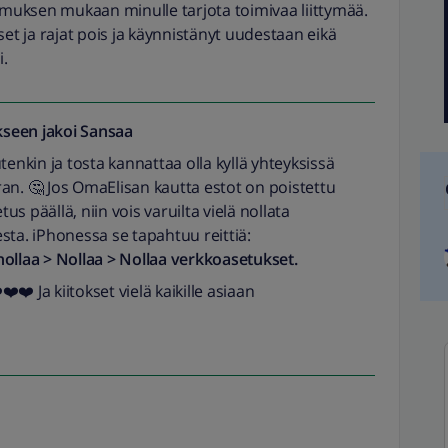
pimuksen mukaan minulle tarjota toimivaa liittymää.
 ja rajat pois ja käynnistänyt uudestaan eikä
i.
seen jakoi
Sansaa
tenkin ja tosta kannattaa olla kyllä yhteyksissä
an. 🤔 Jos OmaElisan kautta estot on poistettu
s päällä, niin vois varuilta vielä nollata
sta. iPhonessa se tapahtuu reittiä:
i nollaa > Nollaa > Nollaa verkkoasetukset.
️❤️ Ja kiitokset vielä kaikille asiaan