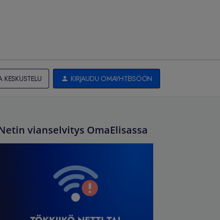
A KESKUSTELU
KIRJAUDU OMAYHTEISÖÖN
Netin vianselvitys OmaElisassa