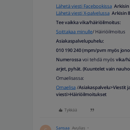
Lähetä viesti Facebookissa
Arkisin
Lähetä viesti X-palvelussa
Arkisin 
Tee vaikka vika/häiriöilmoitus:
Soittakaa minulle
/ Häiriöilmoitus
Asiakaspalvelupuhelu:
010 190 240 (mpm/pvm myös jonotu
Numerossa
voi tehdä myös
vika/h
arjet, pyhät. (Kuuntelet vain nauho
Omaelisassa:
Omaelisa
/
Asiakaspalvelu>Viestit j
viesti>Häiriöilmoitukset
Tykkää
Sansaa
Avulias