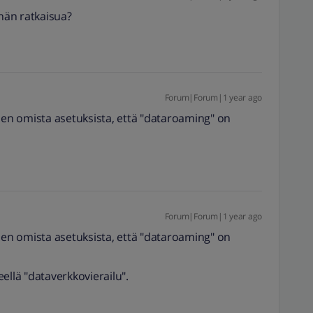
hän ratkaisua?
Forum|Forum|1 year ago
n omista asetuksista, että "dataroaming" on
Forum|Forum|1 year ago
n omista asetuksista, että "dataroaming" on
ellä "dataverkkovierailu".