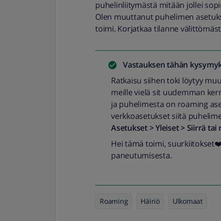
puhelinliitymästä mitään jollei so
Olen muuttanut puhelimen asetukset
toimi. Korjatkaa tilanne välittömäst
Vastauksen tähän kysymyk
Ratkaisu siihen toki löytyy muu
meille vielä sit uudemman kerr
ja puhelimesta on roaming asetu
verkkoasetukset siitä puhelime
Asetukset > Yleiset > Siirrä ta
Hei tämä toimi, suurkiitokset❤️❤
paneutumisesta.
Roaming
Häiriö
Ulkomaat