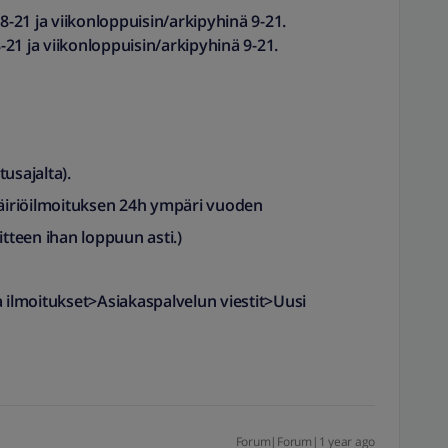
 8-21 ja viikonloppuisin/arkipyhinä 9-21.
8-21 ja viikonloppuisin/arkipyhinä 9-21.
sajalta)​.
äiriöilmoituksen
24h ympäri vuoden
itteen ihan loppuun asti.)
a ilmoitukset>Asiakaspalvelun viestit>Uusi
Forum|Forum|1 year ago