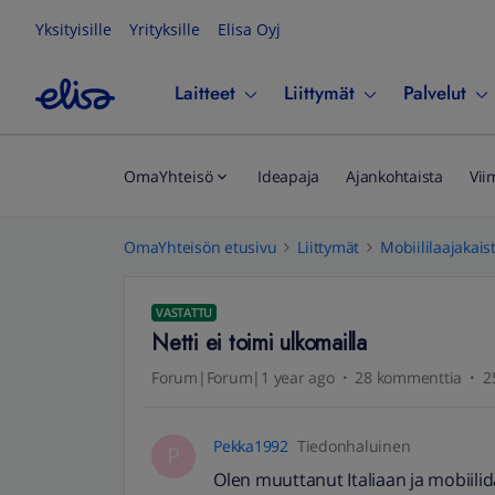
Yksityisille
Yrityksille
Elisa Oyj
Laitteet
Liittymät
Palvelut
OmaYhteisö
Ideapaja
Ajankohtaista
Vii
OmaYhteisön etusivu
Liittymät
Mobiililaajakais
VASTATTU
Netti ei toimi ulkomailla
Forum|Forum|1 year ago
28 kommenttia
2
Pekka1992
Tiedonhaluinen
P
Olen muuttanut Italiaan ja mobiilid