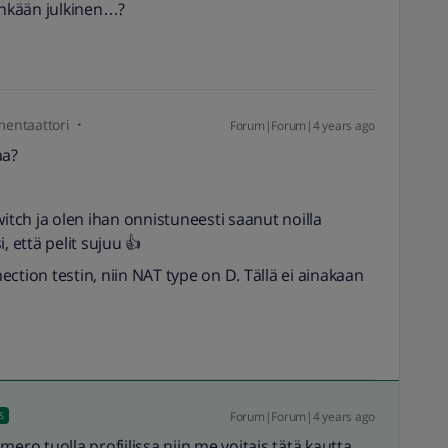
tenkään julkinen…?
entaattori
Forum|Forum|4 years ago
aa?
witch ja olen ihan onnistuneesti saanut noilla
, että pelit sujuu 👍
ction testin, niin NAT type on D. Tällä ei ainakaan
Forum|Forum|4 years ago
S
mero tuolla profiilissa niin me voitais tätä kautta