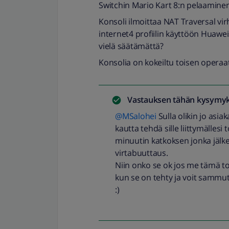
Switchin Mario Kart 8:n pelaaminen
Konsoli ilmoittaa NAT Traversal virh
internet4 profiilin käyttöön Huawei
vielä säätämättä?
Konsolia on kokeiltu toisen operaatt
Vastauksen tähän kysymyk
@MSalohei
Sulla olikin jo asia
kautta tehdä sille liittymällesi
minuutin katkoksen jonka jälkee
virtabuuttaus.
Niin onko se ok jos me tämä t
kun se on tehty ja voit sammut
:)