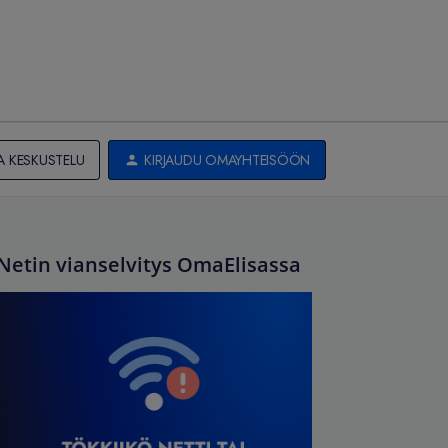
A KESKUSTELU
KIRJAUDU OMAYHTEISÖÖN
Netin vianselvitys OmaElisassa