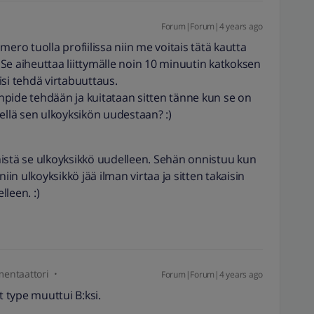
Forum|Forum|4 years ago
mero tuolla profiilissa niin me voitais tätä kautta
. Se aiheuttaa liittymälle noin 10 minuutin katkoksen
äisi tehdä virtabuuttaus.
pide tehdään ja kuitataan sitten tänne kun se on
ellä sen ulkoyksikön uudestaan? :)
istä se ulkoyksikkö uudelleen. Sehän onnistuu kun
iin ulkoyksikkö jää ilman virtaa ja sitten takaisin
lleen. :)
entaattori
Forum|Forum|4 years ago
t type muuttui B:ksi.