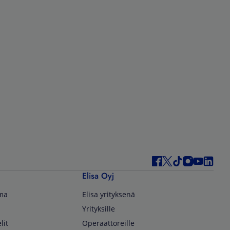
Elisa Oyj
lma
Elisa yrityksenä
Yrityksille
lit
Operaattoreille