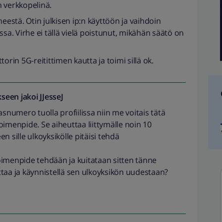
 verkkopelinä.
eestä. Otin julkisen ip:n käyttöön ja vaihdoin
ssa. Virhe ei tällä vielä poistunut, mikähän säätö on
orin 5G-reitittimen kautta ja toimi sillä ok.
seen jakoi
JJesseJ
kasnumero tuolla profiilissa niin me voitais tätä
 toimenpide. Se aiheuttaa liittymälle noin 10
n sille ulkoyksikölle pitäisi tehdä
oimenpide tehdään ja kuitataan sitten tänne
taa ja käynnistellä sen ulkoyksikön uudestaan?