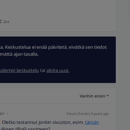
Jaa
 Keskustelua ei enää päivitetä, eivätkä sen tiedot
ämättä ajan tasalla.
uudempi keskustelu
tai
aloita uusi.
Vanhin ensin
eri
Forum|Forum|4 years ago
Oletko testannut jonkin sivuston, esim.
tämän
julkisen (IPv6) osoitteen?