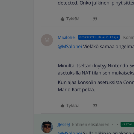
detected. Onko julkinen ip nyt sit
Tykkää
MSalohei
Komm
KESKUSTELUN ALOITTAJA
M
@MSalohei
Vieläkö samaa ongelm
Minulta itseltäni löytyy Nintendo S
asetuksilla NAT tilan sen mukaiseksi
Kun ajaa konsolin asetuksista Conne
Mario Kart pelaa.
Tykkää
JJesseJ
Entinen elisalainen
VASTAU
@MSalohei
Sulla olikin jo asiakasnu