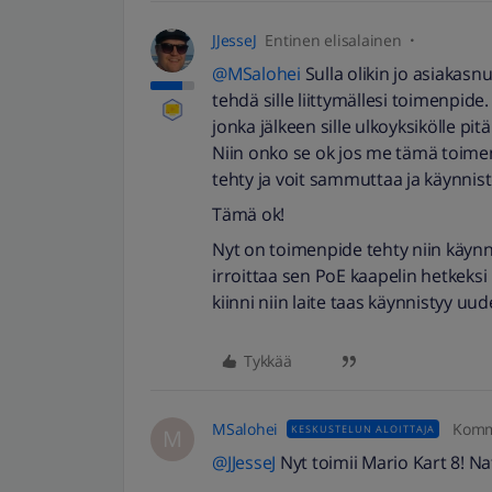
JJesseJ
Entinen elisalainen
@MSalohei
Sulla olikin jo asiakasnu
tehdä sille liittymällesi toimenpide
jonka jälkeen sille ulkoyksikölle pit
Niin onko se ok jos me tämä toimen
tehty ja voit sammuttaa ja käynnist
Tämä ok!
Nyt on toimenpide tehty niin käynn
irroittaa sen PoE kaapelin hetkeksi n
kiinni niin laite taas käynnistyy uude
Tykkää
MSalohei
Komm
KESKUSTELUN ALOITTAJA
M
@JJesseJ
Nyt toimii Mario Kart 8! Na