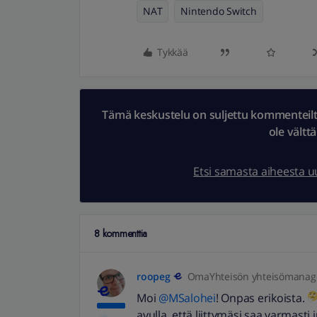
NAT
Nintendo Switch
Tykkää
Tämä keskustelu on suljettu kommenteilta.
ole vältt
Etsi samasta aiheesta 
8 kommenttia
roopeg
OmaYhteisön yhteisömanag
Moi
@MSalohei
! Onpas erikoista.
avulla, että liittymäsi saa varmasti 