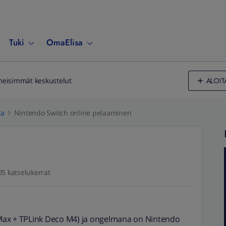
Tuki
OmaElisa
ALOIT
meisimmät keskustelut
ta
Nintendo Switch online pelaaminen
05 katselukerrat
Max + TPLink Deco M4) ja ongelmana on Nintendo