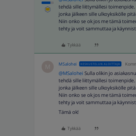
tehdä sille liittymällesi toimenpide
jonka jälkeen sille ulkoyksikölle pit
Niin onko se ok jos me tämä toimen
tehty ja voit sammuttaa ja käynnist
Tykkää
MSalohei
Komm
KESKUSTELUN ALOITTAJA
M
@MSalohei
Sulla olikin jo asiakasnu
tehdä sille liittymällesi toimenpide
jonka jälkeen sille ulkoyksikölle pit
Niin onko se ok jos me tämä toimen
tehty ja voit sammuttaa ja käynnist
Tämä ok!
Tykkää