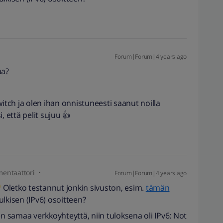
Forum|Forum|4 years ago
aa?
witch ja olen ihan onnistuneesti saanut noilla
, että pelit sujuu 👍
entaattori
Forum|Forum|4 years ago
Oletko testannut jonkin sivuston, esim.
tämän
julkisen (IPv6) osoitteen?
en samaa verkkoyhteyttä, niin tuloksena oli IPv6: Not