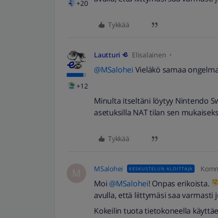
+20
Tykkää
Lautturi
Elisalainen
@MSalohei
Vieläkö samaa ongelm
+12
Minulta itseltäni löytyy Nintendo S
asetuksilla NAT tilan sen mukaiseksi
Tykkää
MSalohei
Komm
KESKUSTELUN ALOITTAJA
M
Moi
@MSalohei
! Onpas erikoista.
avulla, että liittymäsi saa varmasti 
Kokeilin tuota tietokoneella käyttä