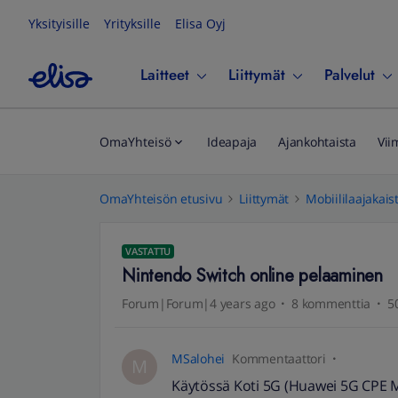
Yksityisille
Yrityksille
Elisa Oyj
Laitteet
Liittymät
Palvelut
OmaYhteisö
Ideapaja
Ajankohtaista
Vii
OmaYhteisön etusivu
Liittymät
Mobiililaajakais
VASTATTU
Nintendo Switch online pelaaminen
Forum|Forum|4 years ago
8 kommenttia
5
MSalohei
Kommentaattori
M
Käytössä Koti 5G (Huawei 5G CPE 