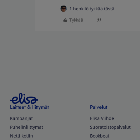
1 henkilö tykkää tästä
Tykkää
Laitteet & liittymät
Palvelut
Kampanjat
Elisa Viihde
Puhelinliittymät
Suoratoistopalvelut
Netti kotiin
Bookbeat