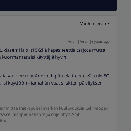
Vanhin ensin
Forum|Forum|3 years ago
kiasemilla olisi 5G:llä kapasiteettia tarjota mutta
in kuormantasaisi käyttäjiä hyvin.
 sitä vanhemmat Android -päätelaitteet eivät tule 5G
isi käyttöön - tämähän vaatisi sitten päivityksen
s? Mittaa matkapuhelinverkon kuuluvuuksia Cellmapper-
/www.cellmapper.net/apps ja ohje https://mt-
ta/.