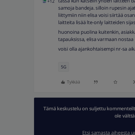
tässä kun katselin yhden laitteen ba
+12
samoja bandeja. silloin rupesin ajat
liittymiin niin elisa voisi siirtää os
laitteita lisää lte-only laitteiden sija
huonoina puolina kuitenkin, asiakkai
tapauksissa, elisa varmaan nostaa 
voisi olla ajankohtaisempi nr-sa ai
5G
Tykkää
Tämä keskustelu on suljettu kommenteilta.
ole vältt
Etsi samasta aiheesta 