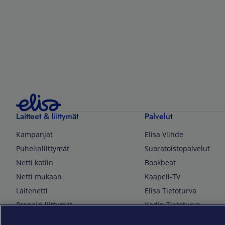
Laitteet & liittymät
Palvelut
Kampanjat
Elisa Viihde
Puhelinliittymät
Suoratoistopalvelut
Netti kotiin
Bookbeat
Netti mukaan
Kaapeli-TV
Laitenetti
Elisa Tietoturva
Prepaid-liittymät
Kodin Tietoturva
Puhelimet ja tarvikkeet
Mobiilivarmenne