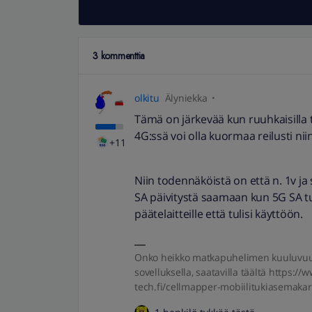
3 kommenttia
olkitu
Älyniekka
Tämä on järkevää kun ruuhkaisilla tu
4G:ssä voi olla kuormaa reilusti ni
+11
Niin todennäköistä on että n. 1v ja
SA päivitystä saamaan kun 5G SA tul
päätelaitteille että tulisi käyttöön.​​​​​​
Onko heikko matkapuhelimen kuuluvuu
sovelluksella, saatavilla täältä https:/
tech.fi/cellmapper-mobiilitukiasemakart