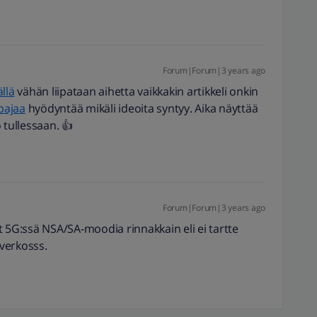
Forum|Forum|3 years ago
llä
vähän liipataan aihetta vaikkakin artikkeli onkin
pajaa
hyödyntää mikäli ideoita syntyy. Aika näyttää
 tullessaan. 👍
Forum|Forum|3 years ago
 5G:ssä NSA/SA-moodia rinnakkain eli ei tartte
-verkosss.