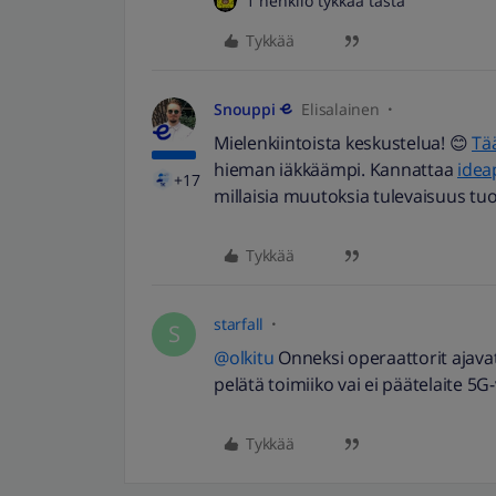
1 henkilö tykkää tästä
Tykkää
Snouppi
Elisalainen
Mielenkiintoista keskustelua! 😊
Tää
hieman iäkkäämpi. Kannattaa
idea
+17
millaisia muutoksia tulevaisuus tuo
Tykkää
starfall
S
@olkitu
Onneksi operaattorit ajavat
pelätä toimiiko vai ei päätelaite 5G
Tykkää