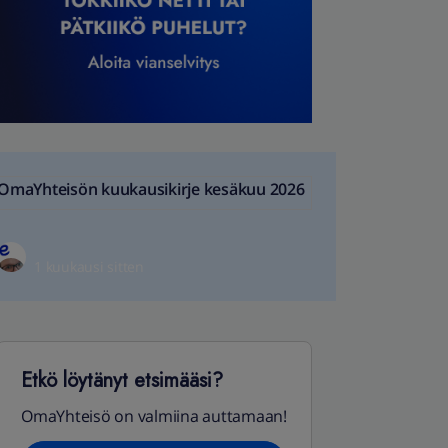
OmaYhteisön kuukausikirje kesäkuu 2026
1 kuukausi sitten
Etkö löytänyt etsimääsi?
OmaYhteisö on valmiina auttamaan!