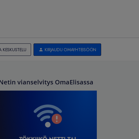
A KESKUSTELU
KIRJAUDU OMAYHTEISÖÖN
Netin vianselvitys OmaElisassa