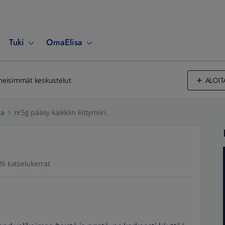
Tuki
OmaElisa
ALOIT
meisimmät keskustelut
ta
nr5g pääsy kaikkiin liittymiin.
26 katselukerrat