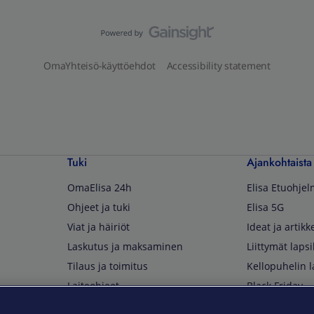
OmaYhteisö-käyttöehdot
Accessibility statement
Tuki
Ajankohtaista
OmaElisa 24h
Elisa Etuohje
Ohjeet ja tuki
Elisa 5G
Viat ja häiriöt
Ideat ja artikke
Laskutus ja maksaminen
Liittymät lapsi
Tilaus ja toimitus
Kellopuhelin l
Laiteohjeet
Black Friday
Asiakaspalvelun yhteystiedot
Huippuetuja El