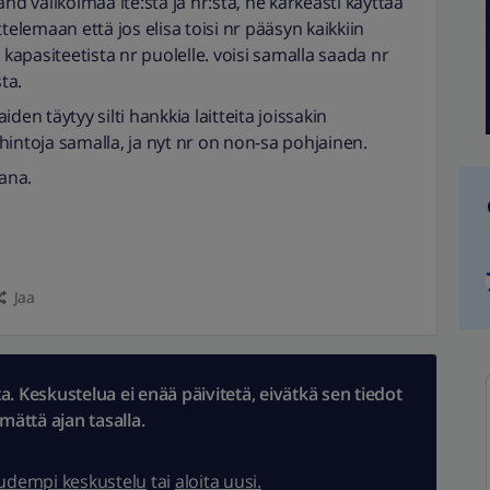
nd valikoimaa lte:stä ja nr:stä, ne karkeasti käyttää
telemaan että jos elisa toisi nr pääsyn kaikkiin
an kapasiteetista nr puolelle. voisi samalla saada nr
sta.
den täytyy silti hankkia laitteita joissakin
hintoja samalla, ja nyt nr on non-sa pohjainen.
kana.
Jaa
 Keskustelua ei enää päivitetä, eivätkä sen tiedot
ämättä ajan tasalla.
uudempi keskustelu
tai
aloita uusi.