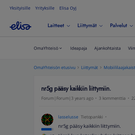
Yksityisille
Yrityksille
Elisa Oyj
Laitteet
Liittymät
Palvelut
OmaYhteisö
Ideapaja
Ajankohtaista
Vii
OmaYhteisön etusivu
Liittymät
Mobiililaajakais
nr5g pääsy kaikkiin liittymiin.
Forum|Forum|3 years ago
3 kommenttia
2
lasselusse
Tietopankki
nr5g pääsy kaikkiin liittymiin.