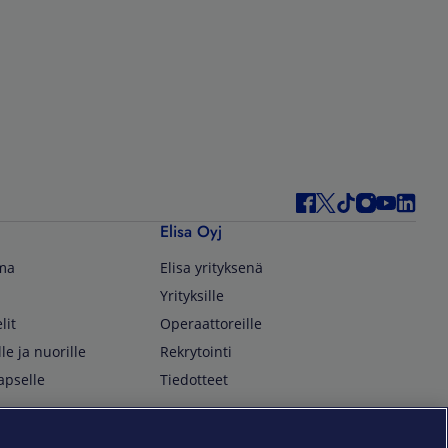
Elisa Oyj
lma
Elisa yrityksenä
Yrityksille
lit
Operaattoreille
lle ja nuorille
Rekrytointi
apselle
Tiedotteet
In English
isan asiakkaille