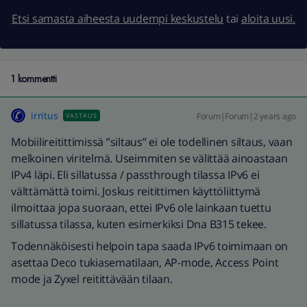
Etsi samasta aiheesta uudempi keskustelu
tai
aloita uusi.
1 kommentti
irritus
Forum|Forum|2 years ago
VASTAUS
Mobiilireitittimissä ”siltaus” ei ole todellinen siltaus, vaan
melkoinen viritelmä. Useimmiten se välittää ainoastaan
IPv4 läpi. Eli sillatussa / passthrough tilassa IPv6 ei
välttämättä toimi. Joskus reitittimen käyttöliittymä
ilmoittaa jopa suoraan, ettei IPv6 ole lainkaan tuettu
sillatussa tilassa, kuten esimerkiksi Dna B315 tekee.
Todennäköisesti helpoin tapa saada IPv6 toimimaan on
asettaa Deco tukiasematilaan, AP-mode, Access Point
mode ja Zyxel reitittävään tilaan.