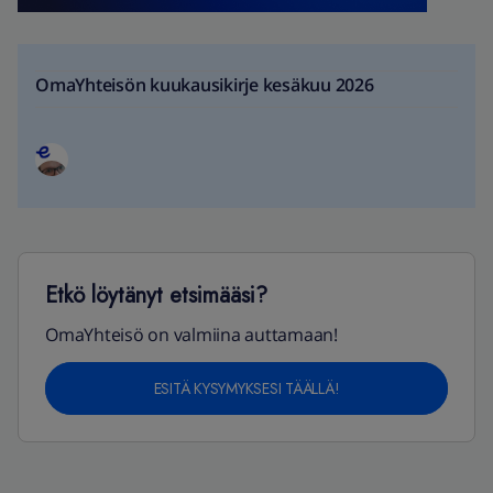
OmaYhteisön kuukausikirje kesäkuu 2026
Etkö löytänyt etsimääsi?
OmaYhteisö on valmiina auttamaan!
ESITÄ KYSYMYKSESI TÄÄLLÄ!