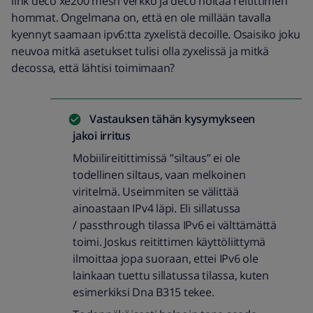
link deco xe200 mesh verkko ja deco hoitaa reitittimen
hommat. Ongelmana on, että en ole millään tavalla
kyennyt saamaan ipv6:tta zyxelistä decoille. Osaisiko joku
neuvoa mitkä asetukset tulisi olla zyxelissä ja mitkä
decossa, että lähtisi toimimaan?
Vastauksen tähän kysymykseen
jakoi
irritus
Mobiilireitittimissä ”siltaus” ei ole
todellinen siltaus, vaan melkoinen
viritelmä. Useimmiten se välittää
ainoastaan IPv4 läpi. Eli sillatussa
/ passthrough tilassa IPv6 ei välttämättä
toimi. Joskus reitittimen käyttöliittymä
ilmoittaa jopa suoraan, ettei IPv6 ole
lainkaan tuettu sillatussa tilassa, kuten
esimerkiksi Dna B315 tekee.