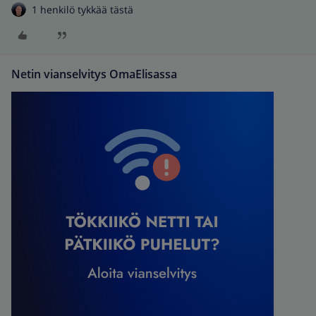
1 henkilö tykkää tästä
Netin vianselvitys OmaElisassa