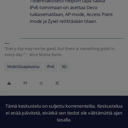
Todennäköisesti helpoin tapa saada
IPv6 toimimaan on asettaa Deco
tukiasematilaan, AP-mode, Access Point
mode ja Zyxel reitittävään tilaan.
“Every day may not be good, but there is something good in
every day.” ~ Alice Morse Earle.
Mobiililaajakaista
IPv6
5G
Tämä keskustelu on suljettu kommenteilta. Keskustelua
ei enää päivitetä, eivätkä sen tiedot ole välttämättä ajan
tasalla.