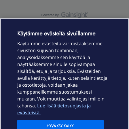
OmaYhteisö-käyttöehdot
Accessibility statement
Käytämme evästeitä sivuillamme
Käytämme evästeitä varmistaaksemme
sivuston sujuvan toiminnan,
Laitteet & liittymät
analysoidaksemme sen käyttöä ja
näyttääksemme sinulle sopivampaa
sisältöä, etuja ja tarjouksia. Evästeiden
Palvelut
avulla kerättyjä tietoja, kuten selaintietoja
ja ostotietoja, voidaan jakaa
Tuki
kumppaneillemme suostumuksesi
mukaan. Voit muuttaa valintojasi milloin
tahansa.
Lue lisää tietosuojasta ja
Ajankohtaista
evästeistä.
Elisa Oyj
HYVÄKSY KAIKKI