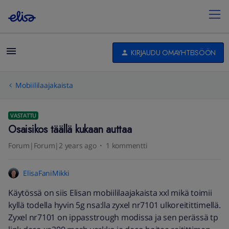
KIRJAUDU OMAYHTEISÖÖN
Mobiililaajakaista
VASTATTU
Osaisikos täällä kukaan auttaa
Forum|Forum|2 years ago
1 kommentti
ElisaFaniMikki
Käytössä on siis Elisan mobiililaajakaista xxl mikä toimii
kyllä todella hyvin 5g nsa:lla zyxel nr7101 ulkoreitittimellä.
Zyxel nr7101 on ippasstrough modissa ja sen perässä tp