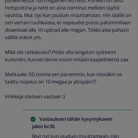
puhelimessa 100 megainen 4G netti. Puhelin on ollut
hotspottina ja netti on aina toiminut melkein täyttä
vauhtia. Mut nyt kun jouduin muuttamaan, niin täällä on
sen verran ruuhkaista, et nopeudet putos pahimmillaan
download alle 10 upload alle megan. Tökkii aika pahasti
välillä videot ym.
Mikä siis ratkaisuksi? Pitäis olla langaton systeemi
kuitenkin, kunnei tänne vissiin mitään kaapelinettiä saa.
Mahtaako 5G toimia sen paremmin, kun niissäkin se
taattu nopeus on 10 megaa ja ylöspäin??
Vinkkejä otetaan vastaan :)
Vastauksen tähän kysymykseen
jakoi
kv36
Mut nyt kun jouduin muuttamaan, niin