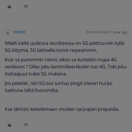
tontze
Forum|Forum|1 year ago
Mikäli siellä uudessa osoitteessa on 5G peittoa niin kyllä
5G liittymä, 5G laitteella toimii nopeammin.
Kuis se paremmin toimii, eikös se kuiteskin nojaa 4G
verkkoon ? Oliko joku kontrolliverkkokin tuo 4G. Toki joku
lisätaajuus tulee 5G mukana.
Jos pelailet, niin 5G:ssa tuntuu pingit olevan hurjia,
luettuna tältä foorumilta.
Itse lähtisin kokeilemaan muiden tarjoajien prepaidia.