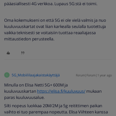
pääasiallisesti 4G verkkoa. Lupaus 5G:stä ei toimi.
Oma kokemukseni on että 5G ei ole vielä valmis ja nuo
kuuluvuuskartat ovat liian karkealla seulalla tuotettuja
vaikka teknisesti se voitaisiin tuottaa reaaliajassa
mittaustiedon perusteella.
5G_Mobiililaajakaistakäyttäjä
Forum|Forum|1 year ago
5
Minulla on Elisa Netti 5G+ 600M ja
kuuluvuuskartan
https://elisa.fi/kuuluvuus/
mukaan
paras kuuluvuusalue.
Silti nopeus luokkaa 20M/2M ja 5g reitittimen paikan
vaihto ei tuo parempaa nopeutta. Elisa Viihteen kanssa