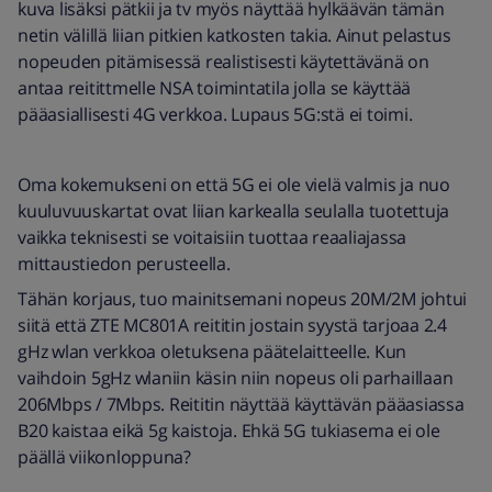
kuva lisäksi pätkii ja tv myös näyttää hylkäävän tämän
netin välillä liian pitkien katkosten takia. Ainut pelastus
nopeuden pitämisessä realistisesti käytettävänä on
antaa reitittmelle NSA toimintatila jolla se käyttää
pääasiallisesti 4G verkkoa. Lupaus 5G:stä ei toimi.
Oma kokemukseni on että 5G ei ole vielä valmis ja nuo
kuuluvuuskartat ovat liian karkealla seulalla tuotettuja
vaikka teknisesti se voitaisiin tuottaa reaaliajassa
mittaustiedon perusteella.
Tähän korjaus, tuo mainitsemani nopeus 20M/2M johtui
siitä että ZTE MC801A reititin jostain syystä tarjoaa 2.4
gHz wlan verkkoa oletuksena päätelaitteelle. Kun
vaihdoin 5gHz wlaniin käsin niin nopeus oli parhaillaan
206Mbps / 7Mbps. Reititin näyttää käyttävän pääasiassa
B20 kaistaa eikä 5g kaistoja. Ehkä 5G tukiasema ei ole
päällä viikonloppuna?