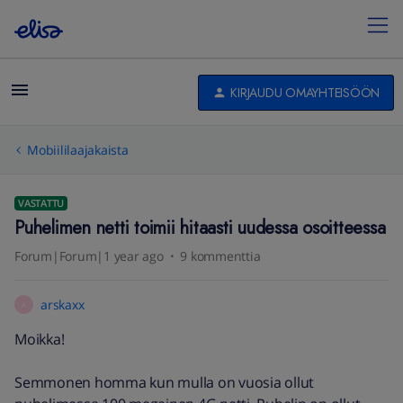
KIRJAUDU OMAYHTEISÖÖN
Mobiililaajakaista
VASTATTU
Puhelimen netti toimii hitaasti uudessa osoitteessa
Forum|Forum|1 year ago
9 kommenttia
arskaxx
A
Moikka!
Semmonen homma kun mulla on vuosia ollut