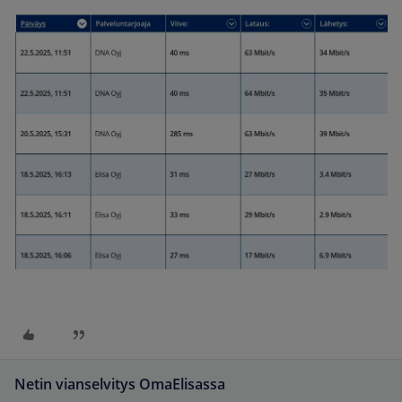
Netin vianselvitys OmaElisassa