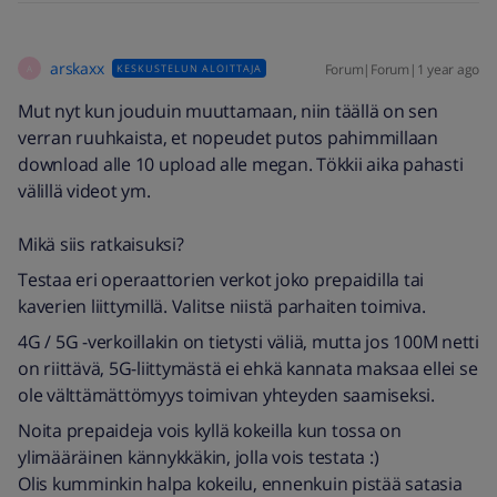
arskaxx
Forum|Forum|1 year ago
KESKUSTELUN ALOITTAJA
A
Mut nyt kun jouduin muuttamaan, niin täällä on sen
verran ruuhkaista, et nopeudet putos pahimmillaan
download alle 10 upload alle megan. Tökkii aika pahasti
välillä videot ym.
Mikä siis ratkaisuksi?
Testaa eri operaattorien verkot joko prepaidilla tai
kaverien liittymillä. Valitse niistä parhaiten toimiva.
4G / 5G -verkoillakin on tietysti väliä, mutta jos 100M netti
on riittävä, 5G-liittymästä ei ehkä kannata maksaa ellei se
ole välttämättömyys toimivan yhteyden saamiseksi.
Noita prepaideja vois kyllä kokeilla kun tossa on
ylimääräinen kännykkäkin, jolla vois testata :)
Olis kumminkin halpa kokeilu, ennenkuin pistää satasia