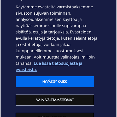
Käytämme evästeitä varmistaaksemme
sivuston sujuvan toiminnan,
Laitteet & liittymät
analysoidaksemme sen käyttöä ja
näyttääksemme sinulle sopivampaa
sisältöä, etuja ja tarjouksia. Evästeiden
Palvelut
avulla kerättyjä tietoja, kuten selaintietoja
ja ostotietoja, voidaan jakaa
Tuki
kumppaneillemme suostumuksesi
mukaan. Voit muuttaa valintojasi milloin
tahansa.
Lue lisää tietosuojasta ja
Ajankohtaista
evästeistä.
Elisa Oyj
HYVÄKSY KAIKKI
In English
VAIN VÄLTTÄMÄTTÖMÄT
På Svenska