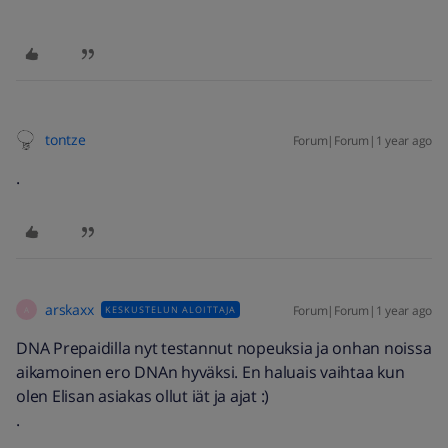
tontze
Forum|Forum|1 year ago
.
arskaxx
Forum|Forum|1 year ago
KESKUSTELUN ALOITTAJA
A
DNA Prepaidilla nyt testannut nopeuksia ja onhan noissa
aikamoinen ero DNAn hyväksi. En haluais vaihtaa kun
olen Elisan asiakas ollut iät ja ajat :)
.