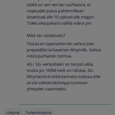
täällä on sen verran ruuhkaista, et
nopeudet putos pahimmillaan
download alle 10 upload alle megan.
Tökkii aika pahasti välillä videot ym.
Mikä siis ratkaisuksi?
Testaa eri operaattorien verkot joko
prepaidilla tai kaverien liittymillä. Valitse
niistä parhaiten toimiva.
4G / 5G -verkoillakin on tietysti väliä,
mutta jos 100M netti on riittävä, 5G-
liittymästä ei ehkä kannata maksaa ellei
se ole välttämättömyys toimivan
yhteyden saamiseksi.
Liittymä
Puhelinliittymä