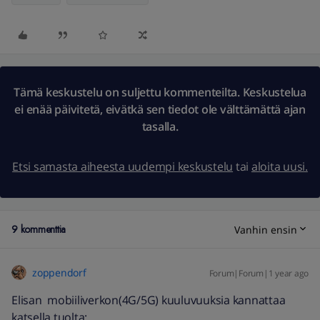
Tämä keskustelu on suljettu kommenteilta. Keskustelua
ei enää päivitetä, eivätkä sen tiedot ole välttämättä ajan
tasalla.
Etsi samasta aiheesta uudempi keskustelu
tai
aloita uusi.
9 kommenttia
Vanhin ensin
zoppendorf
Forum|Forum|1 year ago
Elisan mobiiliverkon(4G/5G) kuuluvuuksia kannattaa
katsella tuolta: