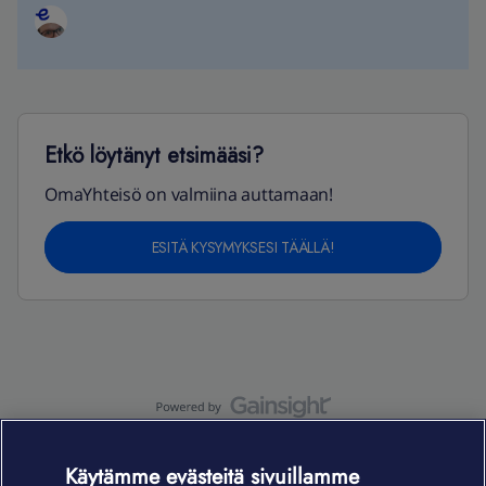
Etkö löytänyt etsimääsi?
OmaYhteisö on valmiina auttamaan!
ESITÄ KYSYMYKSESI TÄÄLLÄ!
OmaYhteisö-käyttöehdot
Accessibility statement
Käytämme evästeitä sivuillamme