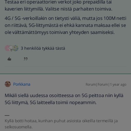
Testaa eri operaattorien verkot joko prepaidilla tai
kaverien liittymillä. Valitse niistä parhaiten toimiva.
4G / 5G -verkoillakin on tietysti väliä, mutta jos 100M netti
on riittävä, 5G-liittymästä ei ehkä kannata maksaa ellei se
ole välttämättömyys toimivan yhteyden saamiseksi.
3 henkilöä tykkää tästä
A
Porkkana
Forum|Forum|1 year ago
Mikäli siellä uudessa osoitteessa on 5G peittoa niin kyllä
5G liittymä, 5G laitteella toimii nopeammin.
Kyllä botti hoitaa, kunhan puhut asioista oikeilla termeillä ja
selkosuomella.