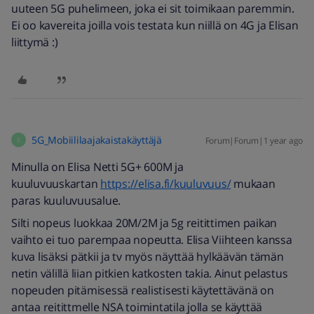
uuteen 5G puhelimeen, joka ei sit toimikaan paremmin.
Ei oo kavereita joilla vois testata kun niillä on 4G ja Elisan
liittymä :)
5G_Mobiililaajakaistakäyttäjä
Forum|Forum|1 year ago
5
Minulla on Elisa Netti 5G+ 600M ja
kuuluvuuskartan
https://elisa.fi/kuuluvuus/
mukaan
paras kuuluvuusalue.
Silti nopeus luokkaa 20M/2M ja 5g reitittimen paikan
vaihto ei tuo parempaa nopeutta. Elisa Viihteen kanssa
kuva lisäksi pätkii ja tv myös näyttää hylkäävän tämän
netin välillä liian pitkien katkosten takia. Ainut pelastus
nopeuden pitämisessä realistisesti käytettävänä on
antaa reitittmelle NSA toimintatila jolla se käyttää