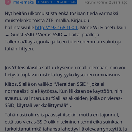
makemake
Forum|Forum|2 years ago
KESKUSTELUN ALOITTAJA
M
Nyt heitän ulkomuistista enkä tosiaan tiedä varmaksi
muistelenko toista ZTE -mallia. Kirjaudu
hallintasivulle
http://192.168.100.1
. Mene Wi-Fi asetuksiin
→ Guest SSID / Vieras SSID → Laita päälle ja
Tallenna/Käytä, jonka jälkeen tulee enemmän valintoja
tähän liittyen.
Jos Yhteisöläisillä sattuu kyseinen malli olemaan, niin voi
tietysti tuplavarmistella löytyykö kyseinen ominaisuus.
Kiitos. Siellä on valikko “Vieraiden SSID”, joka ei
normaalisti ole käytössä. Kun klikkaan se käyttöön, niin
avautuu valintaruutu “Salli asiakkaiden, joilla on vieras-
SSID, käyttää verkkoliittymää”…
Tähän asti olin siis päässyt itsekin, mutta en tajunnut,
että tuo vieras-SSID olikin tekninen termi eikä suinkaan
tarkoittanut mitä tahansa lähettyvillä olevaan yhteyttä. Ja