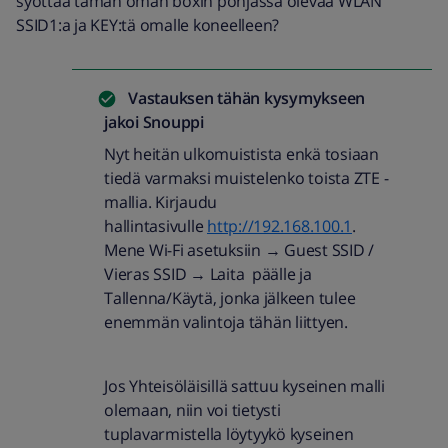
syöttää tämän oman boxin pohjassa olevaa WLAN
SSID1:a ja KEY:tä omalle koneelleen?
Vastauksen tähän kysymykseen
jakoi
Snouppi
Nyt heitän ulkomuistista enkä tosiaan
tiedä varmaksi muistelenko toista ZTE -
mallia. Kirjaudu
hallintasivulle
http://192.168.100.1
.
Mene Wi-Fi asetuksiin → Guest SSID /
Vieras SSID → Laita päälle ja
Tallenna/Käytä, jonka jälkeen tulee
enemmän valintoja tähän liittyen.
Jos Yhteisöläisillä sattuu kyseinen malli
olemaan, niin voi tietysti
tuplavarmistella löytyykö kyseinen