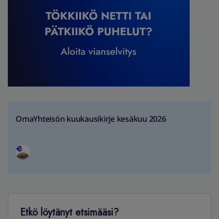
OmaYhteisön kuukausikirje kesäkuu 2026
Etkö löytänyt etsimääsi?