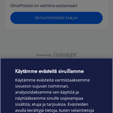
OmaYhteisö on valmiina auttamaan!
ESITÄ KYSYMYKSESI TÄÄLLÄ!
OmaYhteisö-käyttöehdot
Accessibility statement
Käytämme evästeitä sivuillamme
Käytämme evästeitä varmistaaksemme
sivuston sujuvan toiminnan,
Laitteet & liittymät
analysoidaksemme sen käyttöä ja
näyttääksemme sinulle sopivampaa
sisältöä, etuja ja tarjouksia. Evästeiden
Palvelut
avulla kerättyjä tietoja, kuten selaintietoja