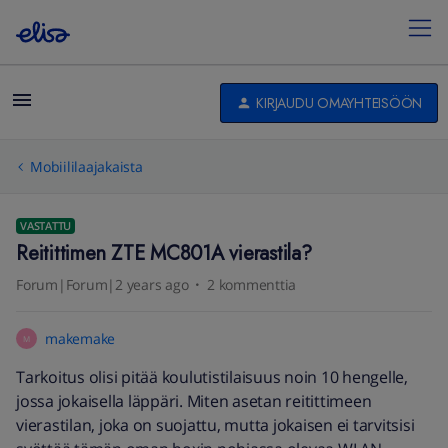
KIRJAUDU OMAYHTEISÖÖN
Mobiililaajakaista
VASTATTU
Reitittimen ZTE MC801A vierastila?
Forum|Forum|2 years ago
2 kommenttia
makemake
M
Tarkoitus olisi pitää koulutistilaisuus noin 10 hengelle,
jossa jokaisella läppäri. Miten asetan reitittimeen
vierastilan, joka on suojattu, mutta jokaisen ei tarvitsisi