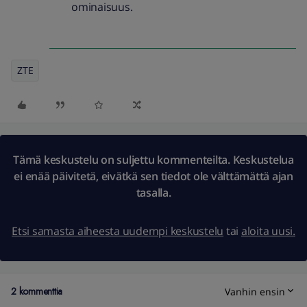
ominaisuus.
ZTE
Tämä keskustelu on suljettu kommenteilta. Keskustelua
ei enää päivitetä, eivätkä sen tiedot ole välttämättä ajan
tasalla.
Etsi samasta aiheesta uudempi keskustelu
tai
aloita uusi.
2 kommenttia
Vanhin ensin