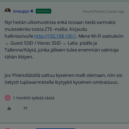
Snouppi
Forum|Forum|2 years ago
VASTAUS
Nyt heitän ulkomuistista enkä tosiaan tiedä varmaksi
muistelenko toista ZTE -mallia. Kirjaudu
hallintasivulle
http://192.168.100.1
. Mene Wi-Fi asetuksiin
→ Guest SSID / Vieras SSID → Laita päälle ja
Tallenna/Käytä, jonka jälkeen tulee enemmän valintoja
tähän liittyen.
Jos Yhteisöläisillä sattuu kyseinen malli olemaan, niin voi
tietysti tuplavarmistella löytyykö kyseinen ominaisuus.
1 henkilö tykkää tästä
M