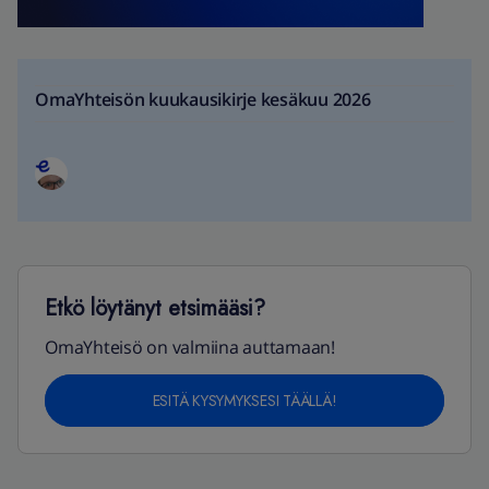
OmaYhteisön kuukausikirje kesäkuu 2026
Etkö löytänyt etsimääsi?
OmaYhteisö on valmiina auttamaan!
ESITÄ KYSYMYKSESI TÄÄLLÄ!