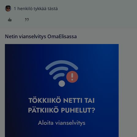
1 henkilö tykkää tästä
Netin vianselvitys OmaElisassa