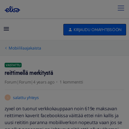
KIRJAUDU OMAYHTEISÖÖN
Mobiililaajakaista
VASTATTU
reittimellä merkitystä
Forum|Forum|4 years ago
1 kommentti
salattu yhteys
S
zyxel on tuonut verkkokauppaan noin 619e maksavan
reittimen kaverit facebookissa väittää ettei niin kallis ja
uusi reititin paranna mobiiliverkon nopeutta vaan jos se