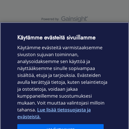
OmaYhteisö-käyttöehdot
Accessibility statement
Käytämme evästeitä sivuillamme
Käytämme evästeitä varmistaaksemme
sivuston sujuvan toiminnan,
Laitteet & liittymät
analysoidaksemme sen käyttöä ja
näyttääksemme sinulle sopivampaa
sisältöä, etuja ja tarjouksia. Evästeiden
Palvelut
avulla kerättyjä tietoja, kuten selaintietoja
ja ostotietoja, voidaan jakaa
Tuki
kumppaneillemme suostumuksesi
mukaan. Voit muuttaa valintojasi milloin
tahansa.
Lue lisää tietosuojasta ja
Ajankohtaista
evästeistä.
Elisa Oyj