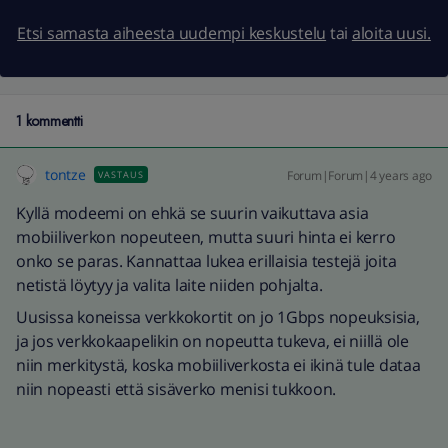
Etsi samasta aiheesta uudempi keskustelu
tai
aloita uusi.
1 kommentti
tontze
Forum|Forum|4 years ago
VASTAUS
Kyllä modeemi on ehkä se suurin vaikuttava asia
mobiiliverkon nopeuteen, mutta suuri hinta ei kerro
onko se paras. Kannattaa lukea erillaisia testejä joita
netistä löytyy ja valita laite niiden pohjalta.
Uusissa koneissa verkkokortit on jo 1Gbps nopeuksisia,
ja jos verkkokaapelikin on nopeutta tukeva, ei niillä ole
niin merkitystä, koska mobiiliverkosta ei ikinä tule dataa
niin nopeasti että sisäverko menisi tukkoon.