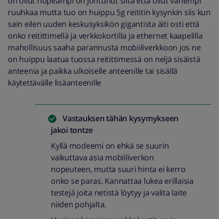
on ollut nopeampi on johtunut siitä että ollut vähempi
ruuhkaa mutta tuo on huippu 5g reititin kysynkin siis kun
sain eilen uuden keskusyksikön gigantista äiti osti että
onko reitittimellä ja verkkokortilla ja ethernet kaapelilla
mahollisuus saaha parannusta mobiiliverkkoon jos ne
on huippu laatua tuossa reitittimessä on neljä sisäistä
anteenia ja paikka ulkoiselle anteenille tai sisällä
käytettävälle lisäanteenille
Vastauksen tähän kysymykseen
jakoi
tontze
Kyllä modeemi on ehkä se suurin
vaikuttava asia mobiiliverkon
nopeuteen, mutta suuri hinta ei kerro
onko se paras. Kannattaa lukea erillaisia
testejä joita netistä löytyy ja valita laite
niiden pohjalta.