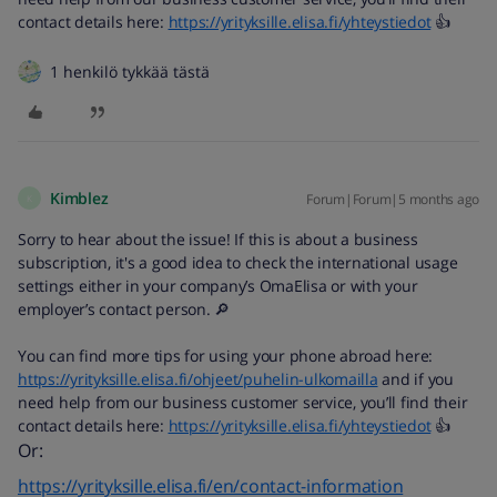
contact details here:
https://yrityksille.elisa.fi/yhteystiedot
👍
1 henkilö tykkää tästä
Kimblez
Forum|Forum|5 months ago
K
Sorry to hear about the issue! If this is about a business
subscription, it's a good idea to check the international usage
settings either in your company’s OmaElisa or with your
employer’s contact person. 🔎
You can find more tips for using your phone abroad here:
https://yrityksille.elisa.fi/ohjeet/puhelin-ulkomailla
and if you
need help from our business customer service, you’ll find their
contact details here:
https://yrityksille.elisa.fi/yhteystiedot
👍
Or:
https://yrityksille.elisa.fi/en/contact-information