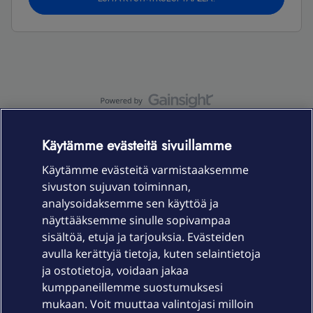
OmaYhteisö-käyttöehdot
Accessibility statement
Käytämme evästeitä sivuillamme
Käytämme evästeitä varmistaaksemme
sivuston sujuvan toiminnan,
Laitteet & liittymät
analysoidaksemme sen käyttöä ja
näyttääksemme sinulle sopivampaa
sisältöä, etuja ja tarjouksia. Evästeiden
Palvelut
avulla kerättyjä tietoja, kuten selaintietoja
ja ostotietoja, voidaan jakaa
Tuki
kumppaneillemme suostumuksesi
mukaan. Voit muuttaa valintojasi milloin