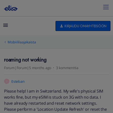
KIRJAUDU OMAYHTEISÖÖN
Mobiililaajakaista
roaming not working
Forum|Forum|5 months ago
3 kommenttia
Esteban
E
Please help! I am in Switzerland. My wife's physical SIM
works fine, but my eSIM is stuck on 3G with no data. I
have already restarted and reset network settings.
Please perform a 'Location Update Refresh' or reset the