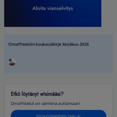
OmaYhteisön kuukausikirje kesäkuu 2026
Etkö löytänyt etsimääsi?
OmaYhteisö on valmiina auttamaan!
ESITÄ KYSYMYKSESI TÄÄLLÄ!