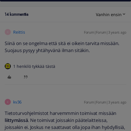
14 kommenttia
Vanhin ensin
Reittis
Forum|Forum|3 years ago
R
Siinä on se ongelma että sitä ei oikein tarvita missään.
Suojaus pysyy yhtähyvänä ilman sitäkin.
1 henkilö tykkää tästä
kv36
Forum|Forum|3 years ago
K
Tietoturvohjelmistot harvemmmin toimivat missään
liittymässä
. Ne toimivat joissakin päätelaitteissa,
joissakin ei. Joskus ne saattavat olla jopa ihan hyödyllisiä,