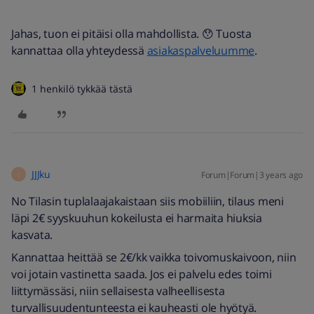
Jahas, tuon ei pitäisi olla mahdollista. 😯 Tuosta
kannattaa olla yhteydessä
asiakaspalveluumme
.
1 henkilö tykkää tästä
JJJku
Forum|Forum|3 years ago
J
No Tilasin tuplalaajakaistaan siis mobiiliin, tilaus meni
läpi 2€ syyskuuhun kokeilusta ei harmaita hiuksia
kasvata.
Kannattaa heittää se 2€/kk vaikka toivomuskaivoon, niin
voi jotain vastinetta saada. Jos ei palvelu edes toimi
liittymässäsi, niin sellaisesta valheellisesta
turvallisuudentunteesta ei kauheasti ole hyötyä.