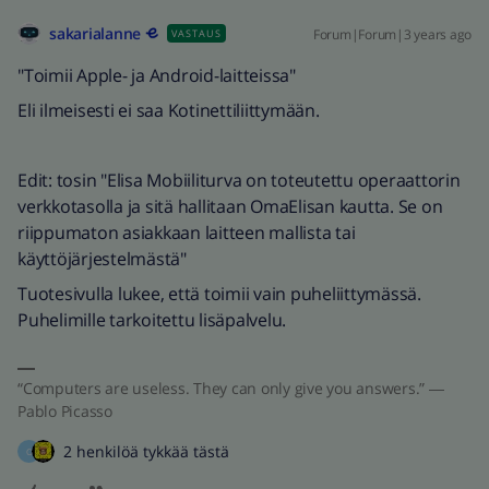
sakarialanne
Forum|Forum|3 years ago
VASTAUS
"Toimii Apple- ja Android-laitteissa"
Eli ilmeisesti ei saa Kotinettiliittymään.
Edit: tosin "Elisa Mobiiliturva on toteutettu operaattorin
verkkotasolla ja sitä hallitaan OmaElisan kautta. Se on
riippumaton asiakkaan laitteen mallista tai
käyttöjärjestelmästä"
Tuotesivulla lukee, että toimii vain puheliittymässä.
Puhelimille tarkoitettu lisäpalvelu.
“Computers are useless. They can only give you answers.” ―
Pablo Picasso
2 henkilöä tykkää tästä
O