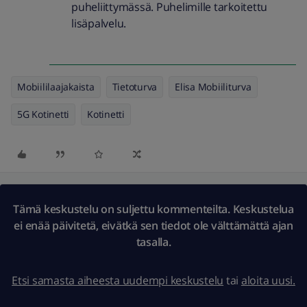
puheliittymässä. Puhelimille tarkoitettu
lisäpalvelu.
Mobiililaajakaista
Tietoturva
Elisa Mobiiliturva
5G Kotinetti
Kotinetti
Tämä keskustelu on suljettu kommenteilta. Keskustelua
ei enää päivitetä, eivätkä sen tiedot ole välttämättä ajan
tasalla.
Etsi samasta aiheesta uudempi keskustelu
tai
aloita uusi.