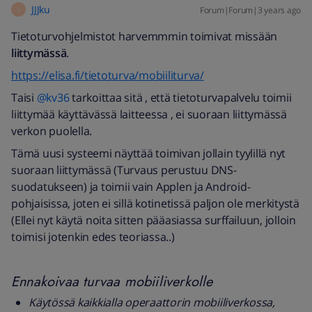
JJJku
Forum|Forum|3 years ago
J
Tietoturvohjelmistot harvemmmin toimivat missään
liittymässä
.
https://elisa.fi/tietoturva/mobiiliturva/
Taisi
@kv36
tarkoittaa sitä , että tietoturvapalvelu toimii
liittymää käyttävässä laitteessa , ei suoraan liittymässä
verkon puolella.
Tämä uusi systeemi näyttää toimivan jollain tyylillä nyt
suoraan liittymässä (Turvaus perustuu DNS-
suodatukseen) ja toimii vain Applen ja Android-
pohjaisissa, joten ei sillä kotinetissä paljon ole merkitystä
(Ellei nyt käytä noita sitten pääasiassa surffailuun, jolloin
toimisi jotenkin edes teoriassa..)
Ennakoivaa turvaa mobiiliverkolle
Käytössä kaikkialla operaattorin mobiiliverkossa,