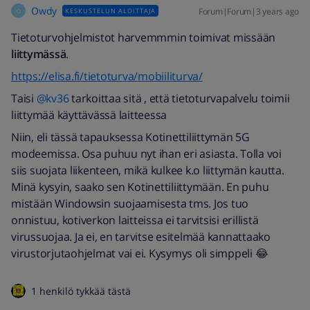
Owdy
Forum|Forum|3 years ago
KESKUSTELUN ALOITTAJA
O
Tietoturvohjelmistot harvemmmin toimivat missään
liittymässä
.
https://elisa.fi/tietoturva/mobiiliturva/
Taisi
@kv36
tarkoittaa sitä , että tietoturvapalvelu toimii
liittymää käyttävässä laitteessa
Niin, eli tässä tapauksessa Kotinettiliittymän 5G
modeemissa. Osa puhuu nyt ihan eri asiasta. Tolla voi
siis suojata liikenteen, mikä kulkee k.o liittymän kautta.
Minä kysyin, saako sen Kotinettiliittymään. En puhu
mistään Windowsin suojaamisesta tms. Jos tuo
onnistuu, kotiverkon laitteissa ei tarvitsisi erillistä
virussuojaa. Ja ei, en tarvitse esitelmää kannattaako
virustorjutaohjelmat vai ei. Kysymys oli simppeli 😂
1 henkilö tykkää tästä