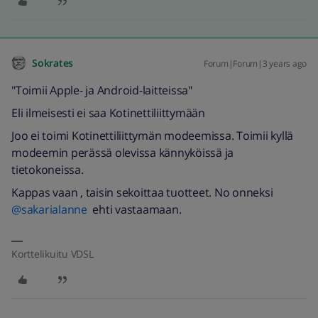
Sokrates
Forum|Forum|3 years ago
"Toimii Apple- ja Android-laitteissa"
Eli ilmeisesti ei saa Kotinettiliittymään
Joo ei toimi Kotinettiliittymän modeemissa. Toimii kyllä
modeemin perässä olevissa kännyköissä ja
tietokoneissa.
Kappas vaan , taisin sekoittaa tuotteet. No onneksi
@sakarialanne
ehti vastaamaan.
Korttelikuitu VDSL