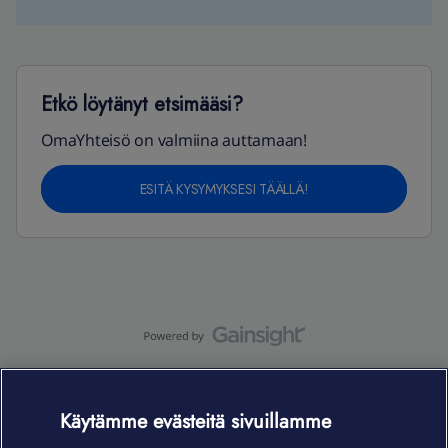
Etkö löytänyt etsimääsi?
OmaYhteisö on valmiina auttamaan!
ESITÄ KYSYMYKSESI TÄÄLLÄ!
OmaYhteisö-käyttöehdot
Accessibility statement
OmaYhteisön
tietosuojaseloste
Käytämme evästeitä sivuillamme