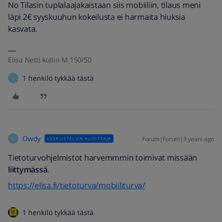
No Tilasin tuplalaajakaistaan siis mobiiliin, tilaus meni
läpi 2€ syyskuuhun kokeilusta ei harmaita hiuksia
kasvata.
Elisa Netti kotiin M 150/50
1 henkilö tykkää tästä
O
Owdy
Forum|Forum|3 years ago
KESKUSTELUN ALOITTAJA
O
Tietoturvohjelmistot harvemmmin toimivat missään
liittymässä
.
https://elisa.fi/tietoturva/mobiiliturva/
1 henkilö tykkää tästä