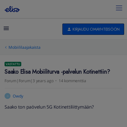
KIRJAUDU OMAYHTEISÖÖN
Mobiililaajakaista
VASTATTU
Saako Elisa Mobiiliturva -palvelun Kotinettiin?
Forum|Forum|3 years ago
14 kommenttia
Owdy
O
Saako ton paövelun 5G Kotinettiliittymään?