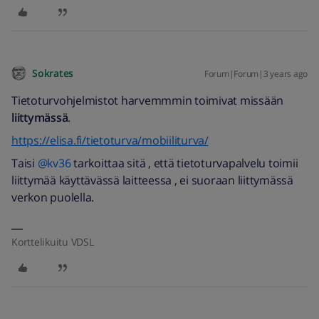
Sokrates
Forum|Forum|3 years ago
Tietoturvohjelmistot harvemmmin toimivat missään
liittymässä
.
https://elisa.fi/tietoturva/mobiiliturva/
Taisi
@kv36
tarkoittaa sitä , että tietoturvapalvelu toimii
liittymää käyttävässä laitteessa , ei suoraan liittymässä
verkon puolella.
Korttelikuitu VDSL