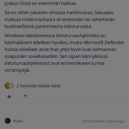
joskus niistä on enemmän haittaa.
Se on sitten jokaisen omassa harkinnassa, haluaako
maksaa mielenrauhasta eli enemmän tai vähemmän
kuvitteellisesti paremmasta tietoturvasta.
Windows-tietokoneessa tietoturvaohjelmisto on
käsittääkseni edelleen hyväksi, mutta Microsoft Defender
hoitaa oleelliset asiat ihan yhtä hyvin kuin kolmannen
osapuolen sovelluksetkin. Sen sijaan kännyköissä
tietoturvaohjelmistot ovat enimmäkseen turhia
virransyöjiä.
2 henkilöä tykkää tästä
J
Hubii
Forum|Forum|3 years ago