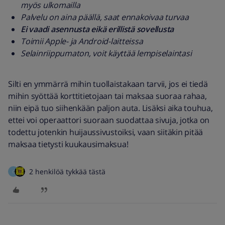
myös ulkomailla
Palvelu on aina päällä, saat ennakoivaa turvaa
Ei vaadi asennusta eikä erillistä sovellusta
Toimii Apple- ja Android-laitteissa
Selainriippumaton, voit käyttää lempiselaintasi
Silti en ymmärrä mihin tuollaistakaan tarvii, jos ei tiedä
mihin syöttää korttitietojaan tai maksaa suoraa rahaa,
niin eipä tuo siihenkään paljon auta. Lisäksi aika touhua,
ettei voi operaattori suoraan suodattaa sivuja, jotka on
todettu jotenkin huijaussivustoiksi, vaan siitäkin pitää
maksaa tietysti kuukausimaksua!
2 henkilöä tykkää tästä
O