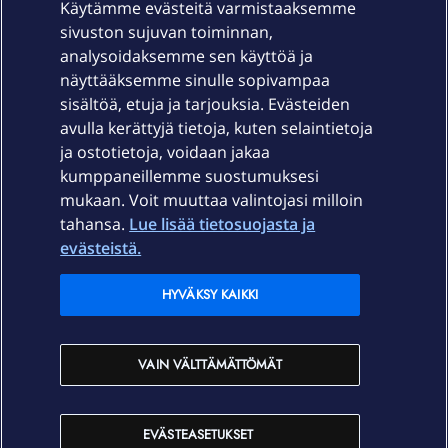
Käytämme evästeitä varmistaaksemme
sivuston sujuvan toiminnan,
Laitteet & liittymät
analysoidaksemme sen käyttöä ja
näyttääksemme sinulle sopivampaa
sisältöä, etuja ja tarjouksia. Evästeiden
Palvelut
avulla kerättyjä tietoja, kuten selaintietoja
ja ostotietoja, voidaan jakaa
Tuki
kumppaneillemme suostumuksesi
mukaan. Voit muuttaa valintojasi milloin
tahansa.
Lue lisää tietosuojasta ja
Ajankohtaista
evästeistä.
Elisa Oyj
HYVÄKSY KAIKKI
In English
VAIN VÄLTTÄMÄTTÖMÄT
På Svenska
EVÄSTEASETUKSET