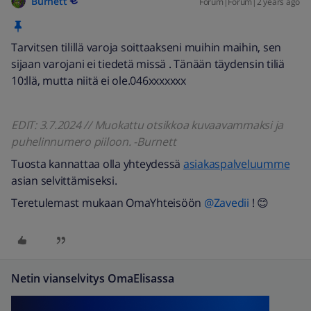
Burnett
Forum|Forum|2 years ago
Tarvitsen tilillä varoja soittaakseni muihin maihin, sen
sijaan varojani ei tiedetä missä . Tänään täydensin tiliä
10:llä, mutta niitä ei ole.046xxxxxxx
EDIT: 3.7.2024 // Muokattu otsikkoa kuvaavammaksi ja
puhelinnumero piiloon. -Burnett
Tuosta kannattaa olla yhteydessä
asiakaspalveluumme
asian selvittämiseksi.
Teretulemast mukaan OmaYhteisöön
@Zavedii
! 😊
Netin vianselvitys OmaElisassa