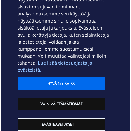
sivuston sujuvan toiminnan,
Laitteet & liittymät
analysoidaksemme sen käyttöä ja
näyttääksemme sinulle sopivampaa
sisältöä, etuja ja tarjouksia. Evästeiden
Palvelut
avulla kerättyjä tietoja, kuten selaintietoja
ja ostotietoja, voidaan jakaa
Tuki
kumppaneillemme suostumuksesi
mukaan. Voit muuttaa valintojasi milloin
tahansa.
Lue lisää tietosuojasta ja
Ajankohtaista
evästeistä.
Elisa Oyj
HYVÄKSY KAIKKI
In English
VAIN VÄLTTÄMÄTTÖMÄT
På Svenska
EVÄSTEASETUKSET