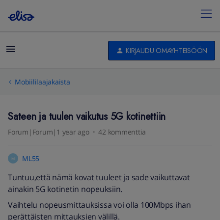
KIRJAUDU OMAYHTEISÖÖN
Mobiililaajakaista
Sateen ja tuulen vaikutus 5G kotinettiin
Forum|Forum|1 year ago
42 kommenttia
ML55
M
Tuntuu,että nämä kovat tuuleet ja sade vaikuttavat
ainakin 5G kotinetin nopeuksiin.
Vaihtelu nopeusmittauksissa voi olla 100Mbps ihan
perättäisten mittauksien välillä.