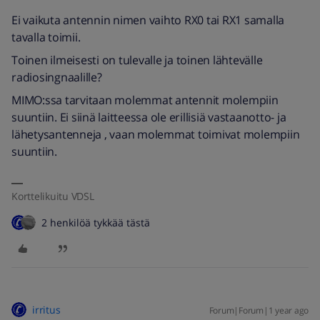
Ei vaikuta antennin nimen vaihto RX0 tai RX1 samalla
tavalla toimii.
Toinen ilmeisesti on tulevalle ja toinen lähtevälle
radiosingnaalille?
MIMO:ssa tarvitaan molemmat antennit molempiin
suuntiin. Ei siinä laitteessa ole erillisiä vastaanotto- ja
lähetysantenneja , vaan molemmat toimivat molempiin
suuntiin.
Korttelikuitu VDSL
2 henkilöä tykkää tästä
irritus
Forum|Forum|1 year ago