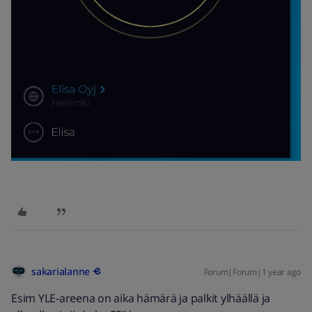
sakarialanne
Forum|Forum|1 year ago
Esim YLE-areena on aika hämärä ja palkit ylhäällä ja