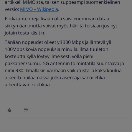
artikkeli MIMO:sta, tai sen suppeampi suomenkielinen
versio:
MIMO – Wikipedia
.
Elikkä antenneja lisäämällä saisi enemmän dataa
siirtymään,mutta voivat myös häiritä toisiaan jos nyt
jotain tosta käsitin.
Tänään nopeudet olleet yli 300 Mbps ja lähtevä yli
100Mbps kovia nopeuksia minulla. ilma tuuleton
kosteutta kyllä löytyy ilmeisesti yöllä pieni
pakkanen/sumu. 5G antennin toimintatila:suuntaava ja
nimi RX0. Ilmallakin varmaan vaikutusta ja kaksi koulua
alueella huilaamassa jotka asentaja sanoi ehkä
aiheuttavan ruuhkaa.