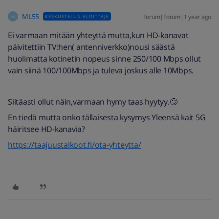
ML55
Forum|Forum|1 year ago
KESKUSTELUN ALOITTAJA
M
Ei varmaan mitään yhteyttä mutta,kun HD-kanavat
päivitettiin TV:hen( antenniverkko)nousi säästä
huolimatta kotinetin nopeus sinne 250/100 Mbps ollut
vain siinä 100/100Mbps ja tuleva joskus alle 10Mbps.
Siitäasti ollut näin,varmaan hymy taas hyytyy.🙄
En tiedä mutta onko tällaisesta kysymys Yleensä kait 5G
häiritsee HD-kanavia?
https://taajuustalkoot.fi/ota-yhteytta/