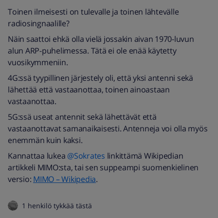
Toinen ilmeisesti on tulevalle ja toinen lähtevälle
radiosingnaalille?
Näin saattoi ehkä olla vielä jossakin aivan 1970-luvun
alun ARP-puhelimessa. Tätä ei ole enää käytetty
vuosikymmeniin.
4G:ssä tyypillinen järjestely oli, että yksi antenni sekä
lähettää että vastaanottaa, toinen ainoastaan
vastaanottaa.
5G:ssä useat antennit sekä lähettävät että
vastaanottavat samanaikaisesti. Antenneja voi olla myös
enemmän kuin kaksi.
Kannattaa lukea
@Sokrates
linkittämä Wikipedian
artikkeli MIMO:sta, tai sen suppeampi suomenkielinen
versio:
MIMO – Wikipedia
.
1 henkilö tykkää tästä