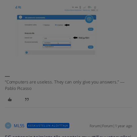
“Computers are useless. They can only give you answers.” ―
Pablo Picasso
ML55
Forum|Forum|1 year ago
KESKUSTELUN ALOITTAJA
M