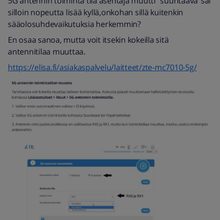
5G antennin toiminta tila asentaja muutti” suuntaava”sai
silloin nopeutta lisää kyllä,onkohan sillä kuitenkin
sääolosuhdevaikutuksia herkemmin?
En osaa sanoa, mutta voit itsekin kokeilla sitä
antennitilaa muuttaa.
https://elisa.fi/asiakaspalvelu/laitteet/zte-mc7010-5g/