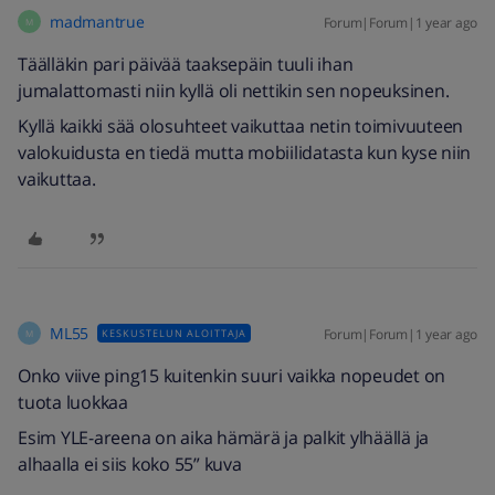
madmantrue
Forum|Forum|1 year ago
M
Täälläkin pari päivää taaksepäin tuuli ihan
jumalattomasti niin kyllä oli nettikin sen nopeuksinen.
Kyllä kaikki sää olosuhteet vaikuttaa netin toimivuuteen
valokuidusta en tiedä mutta mobiilidatasta kun kyse niin
vaikuttaa.
ML55
Forum|Forum|1 year ago
KESKUSTELUN ALOITTAJA
M
Onko viive ping15 kuitenkin suuri vaikka nopeudet on
tuota luokkaa
Esim YLE-areena on aika hämärä ja palkit ylhäällä ja
alhaalla ei siis koko 55” kuva