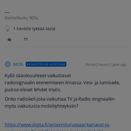
Korttelikuitu VDSL
1 henkilö tykkää tästä
ML55
Forum|Forum|1 year ago
KESKUSTELUN ALOITTAJA
M
Kyllä sääolosuhteet vaikuttavat
radiosignaalin etenemiseen ilmassa. Vesi- ja lumisade,
puissa olevat lehdet myös.
Onko radiokeli joka vaikuttaa TV ja Radio singnaaliin
myös vaikutusta mobiiliyhteyksiin?
https://www.digita.fi/antennitv/vapaat-kanavat-ja-