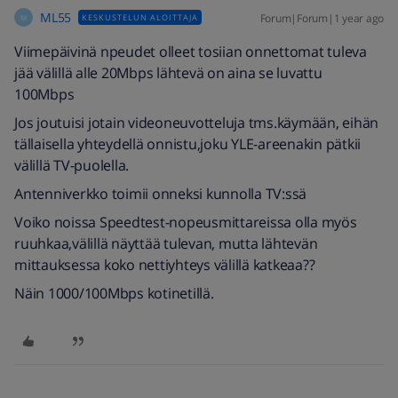
ML55
Forum|Forum|1 year ago
KESKUSTELUN ALOITTAJA
M
Viimepäivinä npeudet olleet tosiian onnettomat tuleva
jää välillä alle 20Mbps lähtevä on aina se luvattu
100Mbps
Jos joutuisi jotain videoneuvotteluja tms.käymään, eihän
tällaisella yhteydellä onnistu,joku YLE-areenakin pätkii
välillä TV-puolella.
Antenniverkko toimii onneksi kunnolla TV:ssä
Voiko noissa Speedtest-nopeusmittareissa olla myös
ruuhkaa,välillä näyttää tulevan, mutta lähtevän
mittauksessa koko nettiyhteys välillä katkeaa??
Näin 1000/100Mbps kotinetillä.