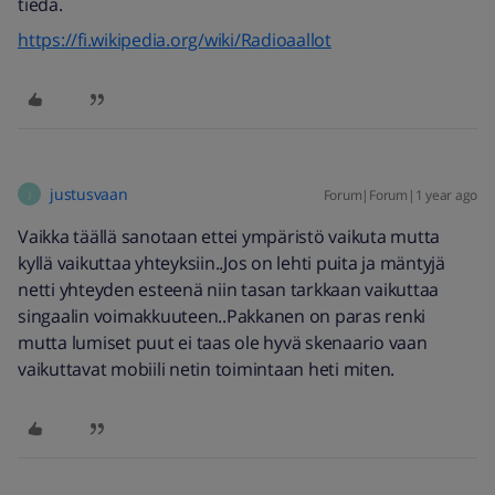
tiedä.
https://fi.wikipedia.org/wiki/Radioaallot
justusvaan
Forum|Forum|1 year ago
J
Vaikka täällä sanotaan ettei ympäristö vaikuta mutta
kyllä vaikuttaa yhteyksiin..Jos on lehti puita ja mäntyjä
netti yhteyden esteenä niin tasan tarkkaan vaikuttaa
singaalin voimakkuuteen..Pakkanen on paras renki
mutta lumiset puut ei taas ole hyvä skenaario vaan
vaikuttavat mobiili netin toimintaan heti miten.