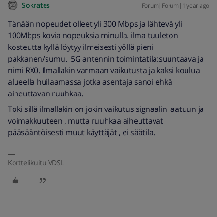
Sokrates
Forum|Forum|1 year ago
Tänään nopeudet olleet yli 300 Mbps ja lähtevä yli
100Mbps kovia nopeuksia minulla. ilma tuuleton
kosteutta kyllä löytyy ilmeisesti yöllä pieni
pakkanen/sumu. 5G antennin toimintatila:suuntaava ja
nimi RX0. Ilmallakin varmaan vaikutusta ja kaksi koulua
alueella huilaamassa jotka asentaja sanoi ehkä
aiheuttavan ruuhkaa.
Toki sillä ilmallakin on jokin vaikutus signaalin laatuun ja
voimakkuuteen , mutta ruuhkaa aiheuttavat
pääsääntöisesti muut käyttäjät , ei säätila.
Korttelikuitu VDSL