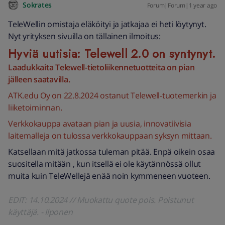
Sokrates
Forum|Forum|1 year ago
TeleWellin omistaja eläköityi ja jatkajaa ei heti löytynyt.
Nyt yrityksen sivuilla on tällainen ilmoitus:
Hyviä uutisia: Telewell 2.0 on syntynyt.
Laadukkaita Telewell-tietoliikennetuotteita on pian
jälleen saatavilla.
ATK.edu Oy on 22.8.2024 ostanut Telewell-tuotemerkin ja
liiketoiminnan.
Verkkokauppa avataan pian ja uusia, innovatiivisia
laitemalleja on tulossa verkkokauppaan syksyn mittaan.
Katsellaan mitä jatkossa tuleman pitää. Enpä oikein osaa
suositella mitään , kun itsellä ei ole käytännössä ollut
muita kuin TeleWellejä enää noin kymmeneen vuoteen.
EDIT: 14.10.2024 // Muokattu quote pois. Poistunut
käyttäjä. - Ilponen