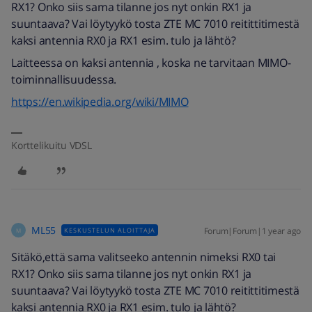
RX1? Onko siis sama tilanne jos nyt onkin RX1 ja
suuntaava? Vai löytyykö tosta ZTE MC 7010 reitittitimestä
kaksi antennia RX0 ja RX1 esim. tulo ja lähtö?
Laitteessa on kaksi antennia , koska ne tarvitaan MIMO-
toiminnallisuudessa.
https://en.wikipedia.org/wiki/MIMO
Korttelikuitu VDSL
ML55
Forum|Forum|1 year ago
KESKUSTELUN ALOITTAJA
M
Sitäkö,että sama valitseeko antennin nimeksi RX0 tai
RX1? Onko siis sama tilanne jos nyt onkin RX1 ja
suuntaava? Vai löytyykö tosta ZTE MC 7010 reitittitimestä
kaksi antennia RX0 ja RX1 esim. tulo ja lähtö?