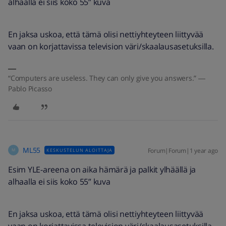
alhaalla ei siis koko 55” kuva
En jaksa uskoa, että tämä olisi nettiyhteyteen liittyvää
vaan on korjattavissa television väri/skaalausasetuksilla.
“Computers are useless. They can only give you answers.” ―
Pablo Picasso
ML55
Forum|Forum|1 year ago
KESKUSTELUN ALOITTAJA
M
Esim YLE-areena on aika hämärä ja palkit ylhäällä ja
alhaalla ei siis koko 55” kuva
En jaksa uskoa, että tämä olisi nettiyhteyteen liittyvää
vaan on korjattavissa television väri/skaalausasetuksilla.