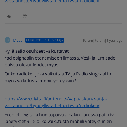
vastaanotto/hyodyllista-tietoa-tvsta/radiokeli/
ML55
Forum|Forum|1 year ago
KESKUSTELUN ALOITTAJA
M
Kyllä sääolosuhteet vaikuttavat
radiosignaalin etenemiseen ilmassa. Vesi- ja lumisade,
puissa olevat lehdet myös.
Onko radiokeli joka vaikuttaa TV ja Radio singnaaliin
myös vaikutusta mobiiliyhteyksiin?
https://www.digita.fi/antennitv/vapaat-kanavat-ja-
vastaanotto/hyodyllista-tietoa-tvsta/radiokeli/
Eilen oli Digitalla huoltopäivä ainakin Turussa pätki tv-
lähetykset 9-15 oliko vaikutusta mobiili yhteyksiin en