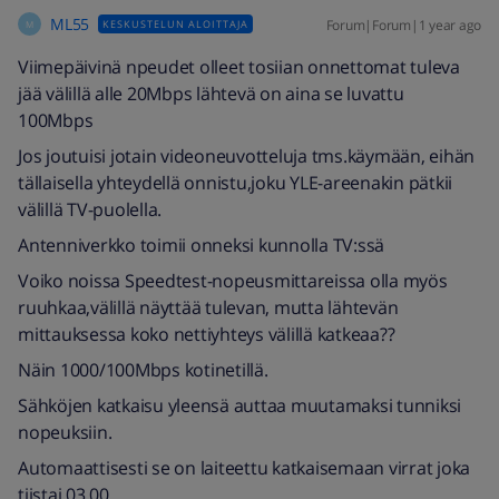
ML55
Forum|Forum|1 year ago
KESKUSTELUN ALOITTAJA
M
Viimepäivinä npeudet olleet tosiian onnettomat tuleva
jää välillä alle 20Mbps lähtevä on aina se luvattu
100Mbps
Jos joutuisi jotain videoneuvotteluja tms.käymään, eihän
tällaisella yhteydellä onnistu,joku YLE-areenakin pätkii
välillä TV-puolella.
Antenniverkko toimii onneksi kunnolla TV:ssä
Voiko noissa Speedtest-nopeusmittareissa olla myös
ruuhkaa,välillä näyttää tulevan, mutta lähtevän
mittauksessa koko nettiyhteys välillä katkeaa??
Näin 1000/100Mbps kotinetillä.
Sähköjen katkaisu yleensä auttaa muutamaksi tunniksi
nopeuksiin.
Automaattisesti se on laiteettu katkaisemaan virrat joka
tiistai 03.00