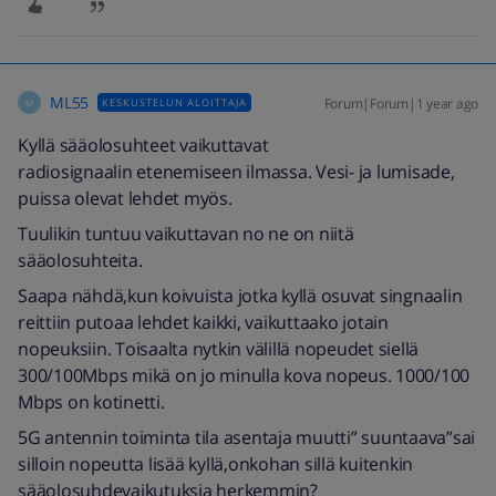
ML55
Forum|Forum|1 year ago
KESKUSTELUN ALOITTAJA
M
Kyllä sääolosuhteet vaikuttavat
radiosignaalin etenemiseen ilmassa. Vesi- ja lumisade,
puissa olevat lehdet myös.
Tuulikin tuntuu vaikuttavan no ne on niitä
sääolosuhteita.
Saapa nähdä,kun koivuista jotka kyllä osuvat singnaalin
reittiin putoaa lehdet kaikki, vaikuttaako jotain
nopeuksiin. Toisaalta nytkin välillä nopeudet siellä
300/100Mbps mikä on jo minulla kova nopeus. 1000/100
Mbps on kotinetti.
5G antennin toiminta tila asentaja muutti” suuntaava”sai
silloin nopeutta lisää kyllä,onkohan sillä kuitenkin
sääolosuhdevaikutuksia herkemmin?