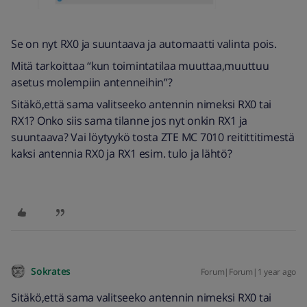
Se on nyt RX0 ja suuntaava ja automaatti valinta pois.
Mitä tarkoittaa “kun toimintatilaa muuttaa,muuttuu
asetus molempiin antenneihin”?
Sitäkö,että sama valitseeko antennin nimeksi RX0 tai
RX1? Onko siis sama tilanne jos nyt onkin RX1 ja
suuntaava? Vai löytyykö tosta ZTE MC 7010 reitittitimestä
kaksi antennia RX0 ja RX1 esim. tulo ja lähtö?
Sokrates
Forum|Forum|1 year ago
Sitäkö,että sama valitseeko antennin nimeksi RX0 tai