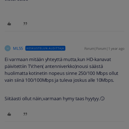
ML55
Forum|Forum|1 year ago
KESKUSTELUN ALOITTAJA
M
Ei varmaan mitään yhteyttä mutta,kun HD-kanavat
päivitettiin TV:hen( antenniverkko)nousi säästä
huolimatta kotinetin nopeus sinne 250/100 Mbps ollut
vain siinä 100/100Mbps ja tuleva joskus alle 10Mbps.
Siitäasti ollut näin,varmaan hymy taas hyytyy.🙄