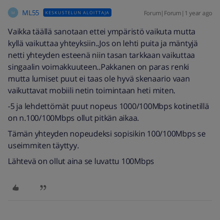
ML55
Forum|Forum|1 year ago
KESKUSTELUN ALOITTAJA
M
Vaikka täällä sanotaan ettei ympäristö vaikuta mutta
kyllä vaikuttaa yhteyksiin..Jos on lehti puita ja mäntyjä
netti yhteyden esteenä niin tasan tarkkaan vaikuttaa
singaalin voimakkuuteen..Pakkanen on paras renki
mutta lumiset puut ei taas ole hyvä skenaario vaan
vaikuttavat mobiili netin toimintaan heti miten.
-5 ja lehdettömät puut nopeus 1000/100Mbps kotinetillä
on n.100/100Mbps ollut pitkän aikaa.
Tämän yhteyden nopeudeksi sopisikin 100/100Mbps se
useimmiten täyttyy.
Lähtevä on ollut aina se luvattu 100Mbps