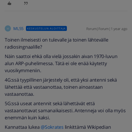
ML55
Forum|Forum|1 year ago
KESKUSTELUN ALOITTAJA
M
Toinen ilmeisesti on tulevalle ja toinen lähtevälle
radiosingnaalille?
Näin saattoi ehkä olla vielä jossakin aivan 1970-luvun
alun ARP-puhelimessa. Tätä ei ole enää käytetty
vuosikymmeniin.
4G:ssä tyypillinen järjestely oli, että yksi antenni sekä
lähettää että vastaanottaa, toinen ainoastaan
vastaanottaa.
5G:ssä useat antennit sekä lähettävät että
vastaanottavat samanaikaisesti. Antenneja voi olla myös
enemmän kuin kaksi.
Kannattaa lukea
@Sokrates
linkittämä Wikipedian