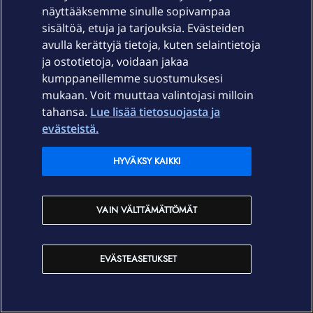
näyttääksemme sinulle sopivampaa
sisältöä, etuja ja tarjouksia. Evästeiden
avulla kerättyjä tietoja, kuten selaintietoja
ja ostotietoja, voidaan jakaa
kumppaneillemme suostumuksesi
mukaan. Voit muuttaa valintojasi milloin
tahansa.
Lue lisää tietosuojasta ja
evästeistä.
HYVÄKSY KAIKKI
OmaYhteisön kuukausikirje kesäkuu 2026
VAIN VÄLTTÄMÄTTÖMÄT
EVÄSTEASETUKSET