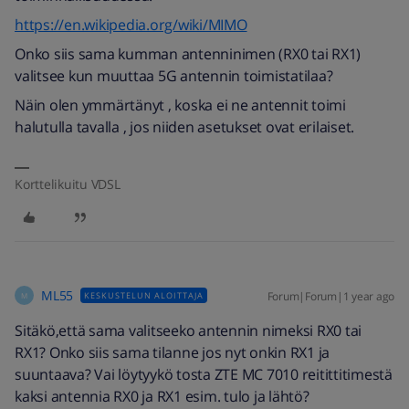
https://en.wikipedia.org/wiki/MIMO
Onko siis sama kumman antenninimen (RX0 tai RX1)
valitsee kun muuttaa 5G antennin toimistatilaa?
Näin olen ymmärtänyt , koska ei ne antennit toimi
halutulla tavalla , jos niiden asetukset ovat erilaiset.
Korttelikuitu VDSL
ML55
Forum|Forum|1 year ago
KESKUSTELUN ALOITTAJA
M
Sitäkö,että sama valitseeko antennin nimeksi RX0 tai
RX1? Onko siis sama tilanne jos nyt onkin RX1 ja
suuntaava? Vai löytyykö tosta ZTE MC 7010 reitittitimestä
kaksi antennia RX0 ja RX1 esim. tulo ja lähtö?