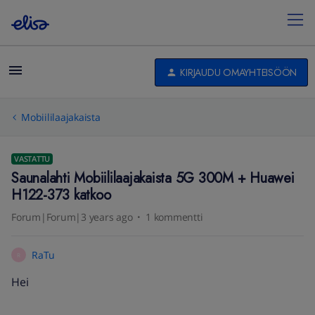
KIRJAUDU OMAYHTEISÖÖN
Mobiililaajakaista
VASTATTU
Saunalahti Mobiililaajakaista 5G 300M + Huawei
H122-373 katkoo
Forum|Forum|3 years ago
1 kommentti
RaTu
R
Hei