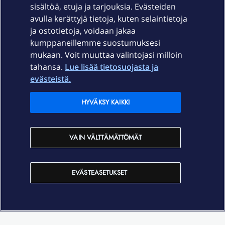
sisältöä, etuja ja tarjouksia. Evästeiden
Palvelut
avulla kerättyjä tietoja, kuten selaintietoja
ja ostotietoja, voidaan jakaa
Tuki
kumppaneillemme suostumuksesi
mukaan. Voit muuttaa valintojasi milloin
tahansa.
Lue lisää tietosuojasta ja
Ajankohtaista
evästeistä.
Elisa Oyj
HYVÄKSY KAIKKI
In English
VAIN VÄLTTÄMÄTTÖMÄT
På Svenska
EVÄSTEASETUKSET
Sopimusehdot
Tietosuoja
Saavutettavuus
Evästeasetukset
Tekijänoikeudet © 2026 Elisa Oyj.