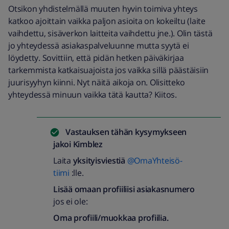
Otsikon yhdistelmällä muuten hyvin toimiva yhteys
katkoo ajoittain vaikka paljon asioita on kokeiltu (laite
vaihdettu, sisäverkon laitteita vaihdettu jne.). Olin tästä
jo yhteydessä asiakaspalveluunne mutta syytä ei
löydetty. Sovittiin, että pidän hetken päiväkirjaa
tarkemmista katkaisuajoista jos vaikka sillä päästäisiin
juurisyyhyn kiinni. Nyt näitä aikoja on. Olisitteko
yhteydessä minuun vaikka tätä kautta? Kiitos.
Vastauksen tähän kysymykseen
jakoi
Kimblez
Laita
yksityisviestiä
@OmaYhteisö-
tiimi
:lle.
Lisää omaan profiiliisi asiakasnumero
jos ei ole:
Oma profiili/muokkaa profiilia.