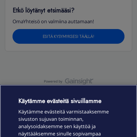
Etkö löytänyt etsimääsi?
OmaYhteisö on valmiina auttamaan!
ESITÄ KYSYMYKSESI TÄÄLLÄ!
OmaYhteisö-käyttöehdot
Accessibility statement
Käytämme evästeitä sivuillamme
Käytämme evästeitä varmistaaksemme
sivuston sujuvan toiminnan,
Laitteet & liittymät
analysoidaksemme sen käyttöä ja
näyttääksemme sinulle sopivampaa