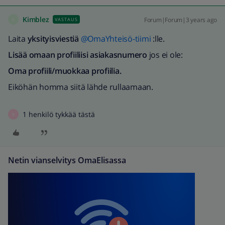
Kimblez
Forum|Forum|3 years ago
VASTAUS
K
Laita
yksityisviestiä
@OmaYhteisö-tiimi
:lle.
Lisää omaan profiiliisi asiakasnumero
jos ei ole:
Oma profiili/muokkaa profiilia.
Eiköhän homma siitä lähde rullaamaan.
1 henkilö tykkää tästä
R
Netin vianselvitys OmaElisassa