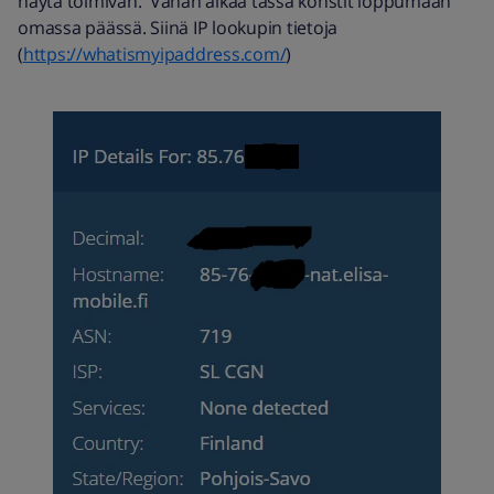
näytä toimivan. Vähän alkaa tässä konstit loppumaan
omassa päässä. Siinä IP lookupin tietoja
(
https://whatismyipaddress.com/
)