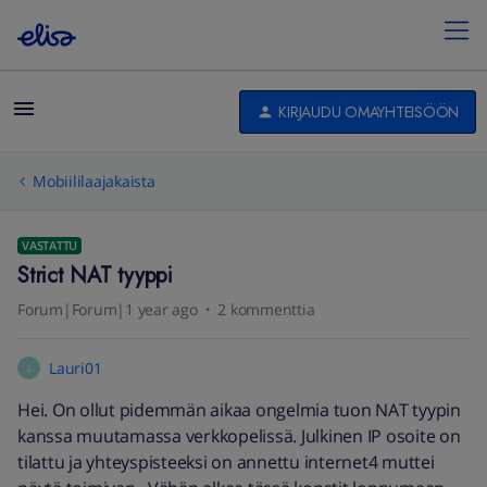
KIRJAUDU OMAYHTEISÖÖN
Mobiililaajakaista
VASTATTU
Strict NAT tyyppi
Forum|Forum|1 year ago
2 kommenttia
Lauri01
L
Hei. On ollut pidemmän aikaa ongelmia tuon NAT tyypin
kanssa muutamassa verkkopelissä. Julkinen IP osoite on
tilattu ja yhteyspisteeksi on annettu internet4 muttei