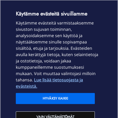
OmaYhteisö-käyttöehdot
Accessibility statement
Käytämme evästeitä sivuillamme
Käytämme evästeitä varmistaaksemme
sivuston sujuvan toiminnan,
Laitteet & liittymät
analysoidaksemme sen käyttöä ja
näyttääksemme sinulle sopivampaa
sisältöä, etuja ja tarjouksia. Evästeiden
Palvelut
avulla kerättyjä tietoja, kuten selaintietoja
ja ostotietoja, voidaan jakaa
Tuki
kumppaneillemme suostumuksesi
mukaan. Voit muuttaa valintojasi milloin
tahansa.
Lue lisää tietosuojasta ja
Ajankohtaista
evästeistä.
Elisa Oyj
HYVÄKSY KAIKKI
In English
VAIN VÄLTTÄMÄTTÖMÄT