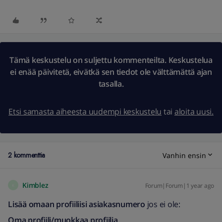
Tämä keskustelu on suljettu kommenteilta. Keskustelua
ei enää päivitetä, eivätkä sen tiedot ole välttämättä ajan
tasalla.
Etsi samasta aiheesta uudempi keskustelu
tai
aloita uusi.
2 kommenttia
Vanhin ensin
Kimblez
Forum|Forum|1 year ago
K
Lisää omaan profiiliisi asiakasnumero
jos ei ole:
Oma profiili/muokkaa profiilia.