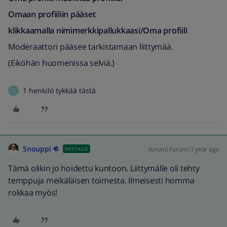
Omaan profiiliin pääset
klikkaamalla nimimerkkipallukkaasi/Oma profiili
Moderaattori pääsee tarkistamaan
​​​​​​liittymää.
(Eiköhän huomenissa selviä.)
1 henkilö tykkää tästä
L
Snouppi
Forum|Forum|1 year ago
VASTAUS
Tämä olikin jo hoidettu kuntoon. Liittymälle oli tehty
temppuja meikäläisen toimesta. Ilmeisesti homma
rokkaa myös!