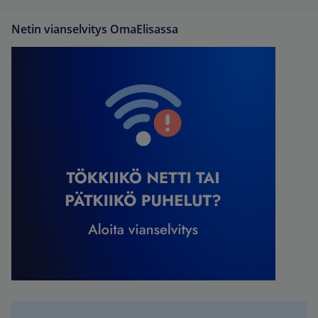
Netin vianselvitys OmaElisassa