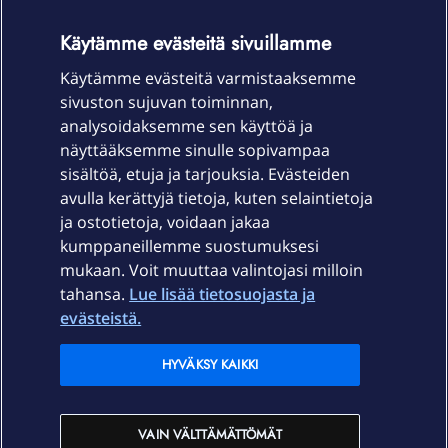
OmaYhteisö-käyttöehdot
Accessibility statement
Käytämme evästeitä sivuillamme
Käytämme evästeitä varmistaaksemme
sivuston sujuvan toiminnan,
Laitteet & liittymät
analysoidaksemme sen käyttöä ja
näyttääksemme sinulle sopivampaa
sisältöä, etuja ja tarjouksia. Evästeiden
Palvelut
avulla kerättyjä tietoja, kuten selaintietoja
ja ostotietoja, voidaan jakaa
Tuki
kumppaneillemme suostumuksesi
mukaan. Voit muuttaa valintojasi milloin
tahansa.
Lue lisää tietosuojasta ja
Ajankohtaista
evästeistä.
Elisa Oyj
HYVÄKSY KAIKKI
In English
VAIN VÄLTTÄMÄTTÖMÄT