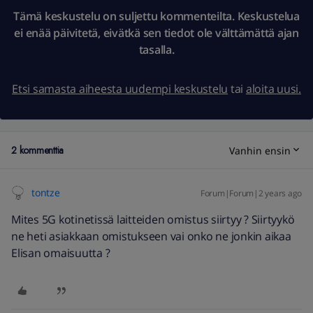
Tämä keskustelu on suljettu kommenteilta. Keskustelua
ei enää päivitetä, eivätkä sen tiedot ole välttämättä ajan
tasalla.
Etsi samasta aiheesta uudempi keskustelu
tai
aloita uusi.
2 kommenttia
Vanhin ensin
tontze
Forum|Forum|2 years ago
Mites 5G kotinetissä laitteiden omistus siirtyy ? Siirtyykö
ne heti asiakkaan omistukseen vai onko ne jonkin aikaa
Elisan omaisuutta ?