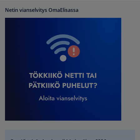
Netin vianselvitys OmaElisassa