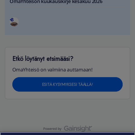
OmaYhteisön kuukausikirje kesäkuu 2026
Etkö löytänyt etsimääsi?
OmaYhteisö on valmiina auttamaan!
ESITÄ KYSYMYKSESI TÄÄLLÄ!