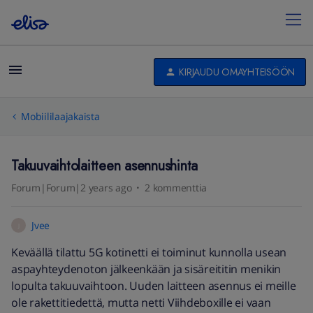
KIRJAUDU OMAYHTEISÖÖN
Mobiililaajakaista
Takuuvaihtolaitteen asennushinta
Forum|Forum|2 years ago
2 kommenttia
Jvee
J
Keväällä tilattu 5G kotinetti ei toiminut kunnolla usean
aspayhteydenoton jälkeenkään ja sisäreititin menikin
lopulta takuuvaihtoon. Uuden laitteen asennus ei meille
ole rakettitiedettä, mutta netti Viihdeboxille ei vaan