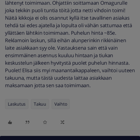
lähtenyt toimimaan. Ohjattiin soittamaan Omagurulle
joka tekikin puoli tuntia töitä jotta netti vihdoin toimi!
Näitä kikkoja ei olis osannut kyllä itse tavallinen asiakas
tehdä tai edes ajatella ja lopulta oli vähän sattumaa että
yllättäen lähtikin toimimaan. Puhelun hinta ~85e.
Reklamoin laskun, sillä eihän alunperinkin rikkinäinen
laite asiakkaan syy ole. Vastauksena sain että vain
ensimmäinen asennus kuuluu hintaan ja tiukan
keskustelun jälkeen hyvitystä puolet puhelun hinnasta.
Puolet! Elisa siis myi maanantaikappaleen, vaihtoi uuteen
takuuna, mutta tästä uudesta laittaa asiakkaan
maksamaan jotta sen saa toimimaan.
Laskutus
Takuu
Vaihto