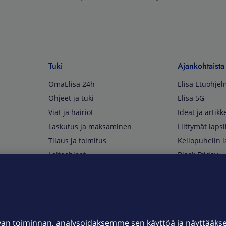
Tuki
Ajankohtaista
OmaElisa 24h
Elisa Etuohje
Ohjeet ja tuki
Elisa 5G
Viat ja häiriöt
Ideat ja artikke
Laskutus ja maksaminen
Liittymät lapsi
Tilaus ja toimitus
Kellopuhelin l
Laiteohjeet
Black Friday
Asiakaspalvelun yhteystiedot
Huippuetuja El
Soita Omagurulle
OmaYhteisö
Myymälät ja myyntipisteet
van toiminnan, analysoidaksemme sen käyttöä ja näyttääk
Kuuluvuuskartta