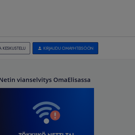
A KESKUSTELU
KIRJAUDU OMAYHTEISÖÖN
Netin vianselvitys OmaElisassa