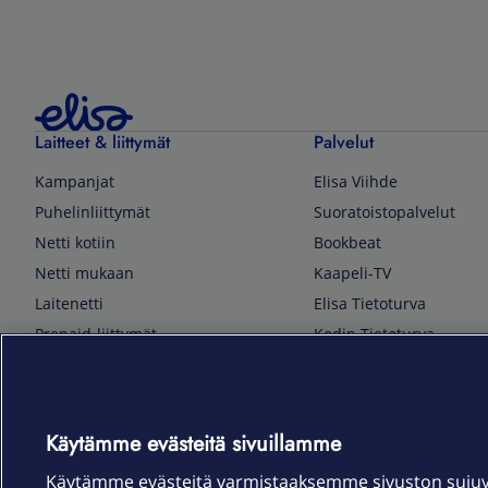
Laitteet & liittymät
Palvelut
Kampanjat
Elisa Viihde
Puhelinliittymät
Suoratoistopalvelut
Netti kotiin
Bookbeat
Netti mukaan
Kaapeli-TV
Laitenetti
Elisa Tietoturva
Prepaid-liittymät
Kodin Tietoturva
Puhelimet ja tarvikkeet
Mobiilivarmenne
Tietotekniikka
Kuka soittaa
Pelaaminen
Sähköpostipalvelu
Käytämme evästeitä sivuillamme
TV & audio
Elisa Kotiverkko
Käytämme evästeitä varmistaaksemme sivuston suju
Kodinkoneet
Elisa Pilvilinna