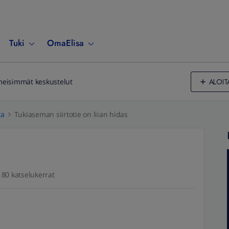
Tuki
OmaElisa
ALOIT
meisimmät keskustelut
ta
Tukiaseman siirtotie on liian hidas
80 katselukerrat