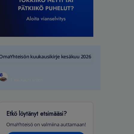
OmaYhteisön kuukausikirje kesäkuu 2026
1 kuukausi sitten
Etkö löytänyt etsimääsi?
OmaYhteisö on valmiina auttamaan!