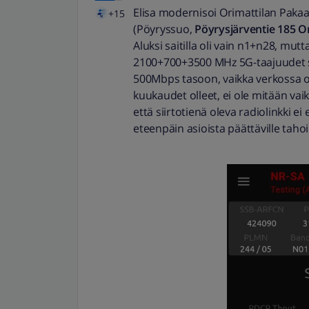
Elisa modernisoi Orimattilan Pak
+15
(Pöyryssuo,
Pöyrysjärventie 185 Or
Aluksi saitilla oli vain n1+n28, mut
2100+700+3500 MHz 5G-taajuudet s
500Mbps tasoon, vaikka verkossa oli
kuukaudet olleet, ei ole mitään vai
että siirtotienä oleva radiolinkki e
eteenpäin asioista päättäville tahoi