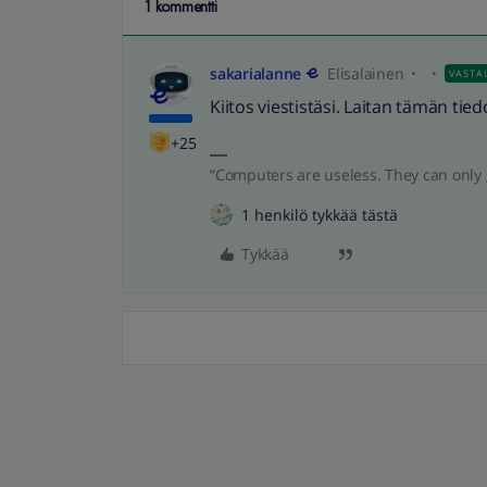
1 kommentti
sakarialanne
Elisalainen
VASTA
Kiitos viestistäsi. Laitan tämän tie
+25
“Computers are useless. They can only 
1 henkilö tykkää tästä
Tykkää