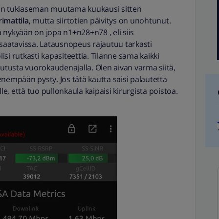
aan tukiaseman muutama kuukausi sitten
imattila
, mutta siirtotien päivitys on unohtunut.
ta nykyään on jopa n1+n28+n78 , eli siis
aatavissa. Latausnopeus rajautuu tarkasti
si rutkasti kapasiteettia. Tilanne sama kaikki
kutusta vuorokaudenajalla. Olen aivan varma siitä,
i enempään pysty. Jos tätä kautta saisi palautetta
lle, että tuo pullonkaula kaipaisi kirurgista poistoa.