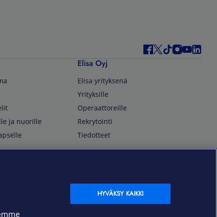
Elisa Oyj
lma
Elisa yrityksenä
Yrityksille
lit
Operaattoreille
lle ja nuorille
Rekrytointi
apselle
Tiedotteet
In English
isan asiakkaille
Customer Service
OmaElisa Self Service
HYVÄKSY KAIKKI
Moving to Finland
semme