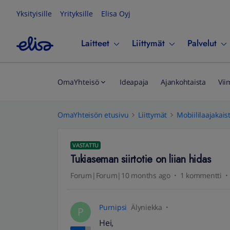
Yksityisille
Yrityksille
Elisa Oyj
Laitteet
Liittymät
Palvelut
OmaYhteisö
Ideapaja
Ajankohtaista
Vii
OmaYhteisön etusivu
Liittymät
Mobiililaajakais
VASTATTU
Tukiaseman siirtotie on liian hidas
Forum|Forum|10 months ago
1 kommentti
Purnipsi
Älyniekka
P
Hei,