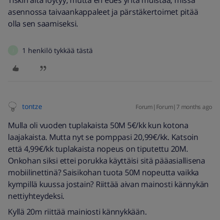
asennossa taivaankappaleet ja pärstäkertoimet pitää
olla sen saamiseksi.
1 henkilö tykkää tästä
J
tontze
Forum|Forum|7 months ago
Mulla oli vuoden tuplakaista 50M 5€/kk kun kotona
laajakaista. Mutta nyt se pomppasi 20,99€/kk. Katsoin
että 4,99€/kk tuplakaista nopeus on tiputettu 20M.
Onkohan siksi ettei porukka käyttäisi sitä pääasiallisena
mobiilinettinä? Saisikohan tuota 50M nopeutta vaikka
kympillä kuussa jostain? Riittää aivan mainosti kännykän
nettiyhteydeksi.
Kyllä 20m riittää mainiosti kännykkään.