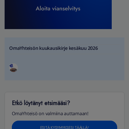
OmaYhteisön kuukausikirje kesäkuu 2026
Etkö löytänyt etsimääsi?
OmaYhteisö on valmiina auttamaan!
ESITÄ KYSYMYKSESI TÄÄLLÄ!