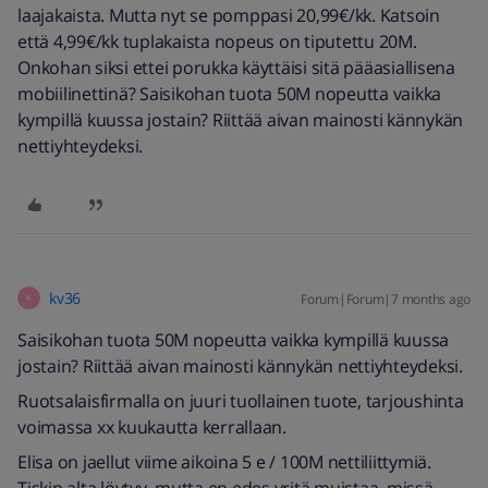
laajakaista. Mutta nyt se pomppasi 20,99€/kk. Katsoin
että 4,99€/kk tuplakaista nopeus on tiputettu 20M.
Onkohan siksi ettei porukka käyttäisi sitä pääasiallisena
mobiilinettinä? Saisikohan tuota 50M nopeutta vaikka
kympillä kuussa jostain? Riittää aivan mainosti kännykän
nettiyhteydeksi.
kv36
Forum|Forum|7 months ago
K
Saisikohan tuota 50M nopeutta vaikka kympillä kuussa
jostain? Riittää aivan mainosti kännykän nettiyhteydeksi.
Ruotsalaisfirmalla on juuri tuollainen tuote, tarjoushinta
voimassa xx kuukautta kerrallaan.
Elisa on jaellut viime aikoina 5 e / 100M nettiliittymiä.
Tiskin alta löytyy, mutta en edes yritä muistaa, missä