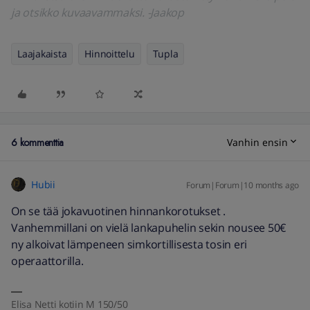
ja otsikko kuvaavammaksi. -Jaakop
Laajakaista
Hinnoittelu
Tupla
6 kommenttia
Vanhin ensin
Hubii
Forum|Forum|10 months ago
On se tää jokavuotinen hinnankorotukset .
Vanhemmillani on vielä lankapuhelin sekin nousee 50€
ny alkoivat lämpeneen simkortillisesta tosin eri
operaattorilla.
Elisa Netti kotiin M 150/50