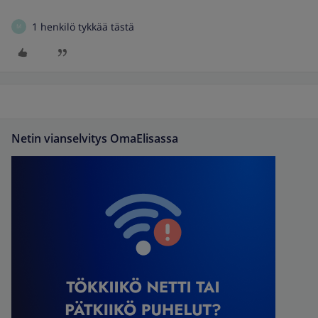
1 henkilö tykkää tästä
M
Netin vianselvitys OmaElisassa