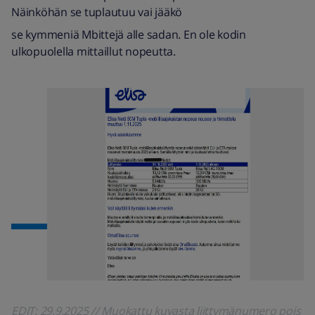
Näinköhän se tuplautuu vai jääkö
se kymmeniä Mbittejä alle sadan. En ole kodin
ulkopuolella mittaillut nopeutta.
EDIT: 29.9.2025 // Muokattu kuvasta liittymänumero pois