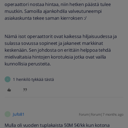
operaattori nostaa hintaa, niin hetken päästä tulee
muutkin. Samoilla ajankohdila valveutuneempi
asiakaskunta tekee saman kierroksen :/
Nämä isot operaattorit ovat kaikessa hiljaisuudessa ja
sulassa sovussa sopineet ja jakaneet markkinat
keskenään. Sen johdosta on erittäin helppoa tehdä
mielivaltaisia hintojen korotuksia jotka ovat vailla
kunnollisia perusteita.
1 henkilö tykkää tästä
L
Jufo81
Forum|Forum|7 months ago
J
Mulla oli vuoden tuplakaista 50M 5€/kk kun kotona