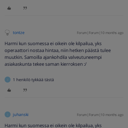
tontze
Forum|Forum|10 months ago
Harmi kun suomessa ei oikein ole kilpailua, yks
operaattori nostaa hintaa, niin hetken päästä tulee
muutkin. Samoilla ajankohdila valveutuneempi
asiakaskunta tekee saman kierroksen :/
1 henkilö tykkää tästä
J
juhanski
Forum|Forum|10 months ago
J
Harmi kun suomessa ei oikein ole kilpailua, yks