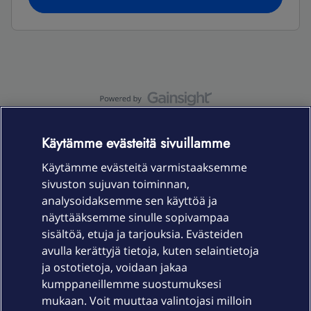
OmaYhteisö-käyttöehdot
Accessibility statement
Käytämme evästeitä sivuillamme
Käytämme evästeitä varmistaaksemme
sivuston sujuvan toiminnan,
Laitteet & liittymät
analysoidaksemme sen käyttöä ja
näyttääksemme sinulle sopivampaa
sisältöä, etuja ja tarjouksia. Evästeiden
Palvelut
avulla kerättyjä tietoja, kuten selaintietoja
ja ostotietoja, voidaan jakaa
Tuki
kumppaneillemme suostumuksesi
mukaan. Voit muuttaa valintojasi milloin