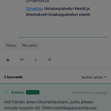
Omaelisassa:
Omaelisa
/
Asiakaspalvelu>Viestit ja
ilmoitukset>Asiakaspalvelun viestit.
Tilaus
Peruutus
5 kommenttia
Vanhin ensin
Kimblez
Forum|Forum|1 year ago
VASTAUS
K
Hei! Päivitin äsken liittymätilaukseni, jonka jälkeen
minulle tarjottiin 4G 100M mobiililaajakaistatilausta.