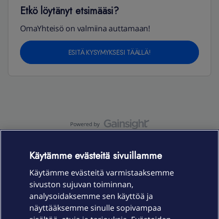
Etkö löytänyt etsimääsi?
OmaYhteisö on valmiina auttamaan!
ESITÄ KYSYMYKSESI TÄÄLLÄ!
OmaYhteisö-käyttöehdot
Accessibility statement
Käytämme evästeitä sivuillamme
Käytämme evästeitä varmistaaksemme
sivuston sujuvan toiminnan,
Laitteet & liittymät
analysoidaksemme sen käyttöä ja
näyttääksemme sinulle sopivampaa