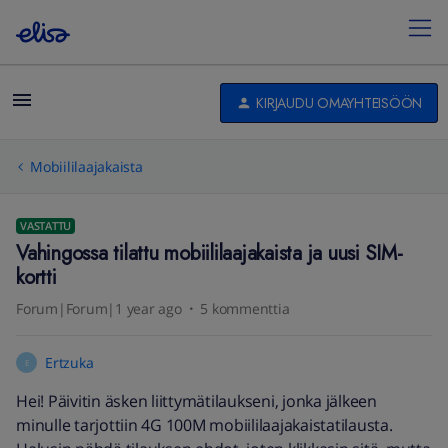
KIRJAUDU OMAYHTEISÖÖN
Mobiililaajakaista
VASTATTU
Vahingossa tilattu mobiililaajakaista ja uusi SIM-
kortti
Forum|Forum|1 year ago
5 kommenttia
Ertzuka
E
Hei! Päivitin äsken liittymätilaukseni, jonka jälkeen
minulle tarjottiin 4G 100M mobiililaajakaistatilausta.