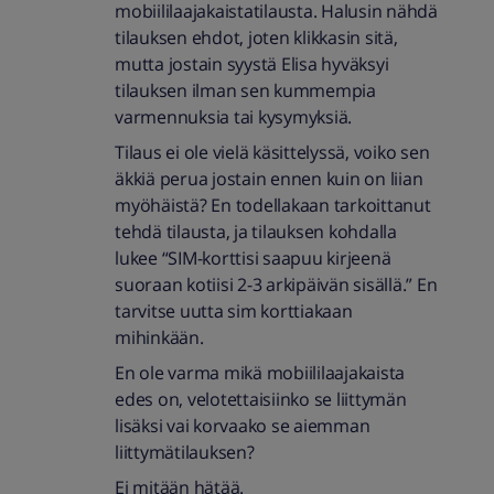
mobiililaajakaistatilausta. Halusin nähdä
tilauksen ehdot, joten klikkasin sitä,
mutta jostain syystä Elisa hyväksyi
tilauksen ilman sen kummempia
varmennuksia tai kysymyksiä.
Tilaus ei ole vielä käsittelyssä, voiko sen
äkkiä perua jostain ennen kuin on liian
myöhäistä? En todellakaan tarkoittanut
tehdä tilausta, ja tilauksen kohdalla
lukee “SIM-korttisi saapuu kirjeenä
suoraan kotiisi 2-3 arkipäivän sisällä.” En
tarvitse uutta sim korttiakaan
mihinkään.
En ole varma mikä mobiililaajakaista
edes on, velotettaisiinko se liittymän
lisäksi vai korvaako se aiemman
liittymätilauksen?
Ei mitään hätää.