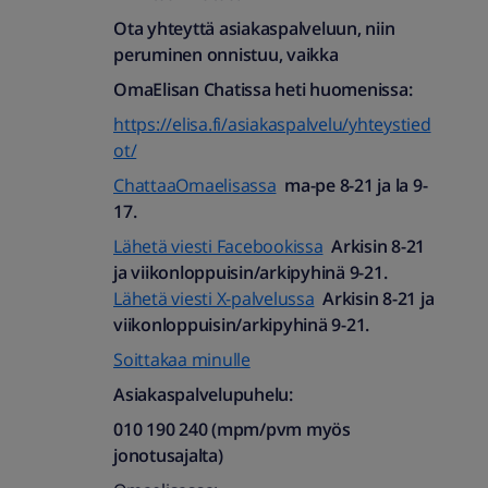
Ota yhteyttä asiakaspalveluun, niin
peruminen onnistuu, vaikka
OmaElisan Chatissa heti huomenissa:
https://elisa.fi/asiakaspalvelu/yhteystied
ot/
ChattaaOmaelisassa
ma-pe 8-21 ja la 9-
17.
Lähetä viesti Facebookissa
Arkisin 8-21
ja viikonloppuisin/arkipyhinä 9-21.
Lähetä viesti X-palvelussa
Arkisin 8-21 ja
viikonloppuisin/arkipyhinä 9-21.
Soittakaa minulle
Asiakaspalvelupuhelu:
010 190 240 (mpm/pvm myös
jonotusajalta)​