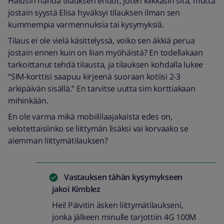
Halusin nähdä tilauksen ehdot, joten klikkasin sitä, mutta
jostain syystä Elisa hyväksyi tilauksen ilman sen
kummempia varmennuksia tai kysymyksiä.
Tilaus ei ole vielä käsittelyssä, voiko sen äkkiä perua
jostain ennen kuin on liian myöhäistä? En todellakaan
tarkoittanut tehdä tilausta, ja tilauksen kohdalla lukee
“SIM-korttisi saapuu kirjeenä suoraan kotiisi 2-3
arkipäivän sisällä.” En tarvitse uutta sim korttiakaan
mihinkään.
En ole varma mikä mobiililaajakaista edes on,
velotettaisiinko se liittymän lisäksi vai korvaako se
aiemman liittymätilauksen?
Vastauksen tähän kysymykseen
jakoi
Kimblez
Hei! Päivitin äsken liittymätilaukseni,
jonka jälkeen minulle tarjottiin 4G 100M