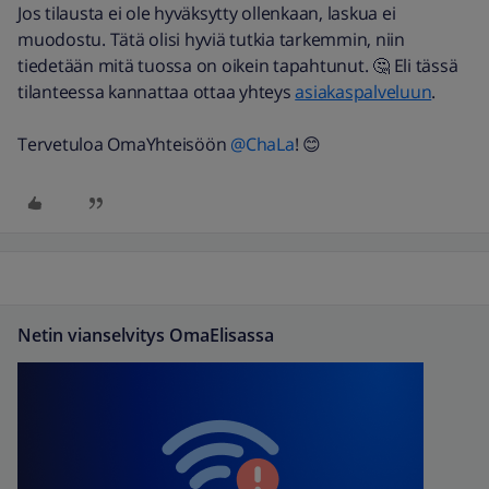
Jos tilausta ei ole hyväksytty ollenkaan, laskua ei
muodostu. Tätä olisi hyviä tutkia tarkemmin, niin
tiedetään mitä tuossa on oikein tapahtunut. 🤔 Eli tässä
tilanteessa kannattaa ottaa yhteys
asiakaspalveluun
.
Tervetuloa OmaYhteisöön ​
@ChaLa
! 😊
Netin vianselvitys OmaElisassa