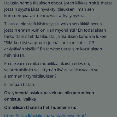
Halusin nähdä tilauksen ehdot, joten klikkasin sitä, mutta
jostain syystä Elisa hyväksyi tilauksen ilman sen
kummempia varmennuksia tai kysymyksiä.
Tilaus ei ole vielä käsittelyssä, voiko sen äkkiä perua
jostain ennen kuin on liian myöhäistä? En todellakaan
tarkoittanut tehdä tilausta, ja tilauksen kohdalla lukee
“SIM-korttisi saapuu kirjeenä suoraan kotiisi 2-3
arkipäivän sisällä.” En tarvitse uutta sim korttiakaan
mihinkään.
En ole varma mikä mobiililaajakaista edes on,
velotettaisiinko se liittymän lisäksi vai korvaako se
aiemman liittymätilauksen?
Ei mitään hätää.
Ota yhteyttä asiakaspalveluun, niin peruminen
onnistuu, vaikka
OmaElisan Chatissa heti huomenissa:
https://elisa.fi/asiakaspalvelu/yhteystiedot/