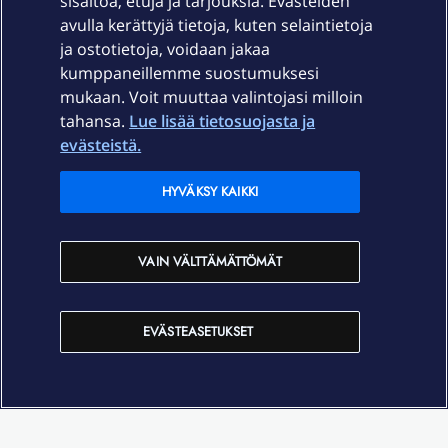
sisältöä, etuja ja tarjouksia. Evästeiden
Palvelut
avulla kerättyjä tietoja, kuten selaintietoja
ja ostotietoja, voidaan jakaa
Tuki
kumppaneillemme suostumuksesi
mukaan. Voit muuttaa valintojasi milloin
tahansa.
Lue lisää tietosuojasta ja
Ajankohtaista
evästeistä.
Elisa Oyj
HYVÄKSY KAIKKI
In English
VAIN VÄLTTÄMÄTTÖMÄT
På Svenska
EVÄSTEASETUKSET
Sopimusehdot
Tietosuoja
Saavutettavuus
Evästeasetukset
Tekijänoikeudet © 2026 Elisa Oyj.