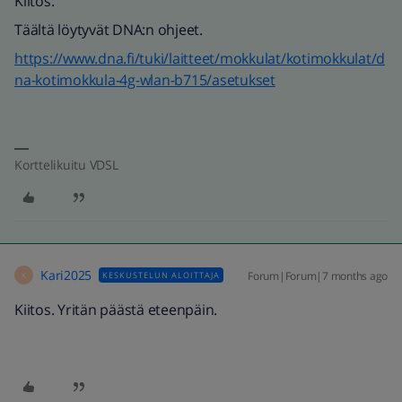
Kiitos.
Täältä löytyvät DNA:n ohjeet.
https://www.dna.fi/tuki/laitteet/mokkulat/kotimokkulat/d
na-kotimokkula-4g-wlan-b715/asetukset
Korttelikuitu VDSL
Kari2025
Forum|Forum|7 months ago
KESKUSTELUN ALOITTAJA
K
Kiitos. Yritän päästä eteenpäin.