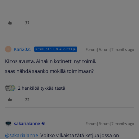
Kari2025
Forum|Forum|7 months ago
KESKUSTELUN ALOITTAJA
K
Kiitos avusta. Ainakin kotinetti nyt toimii.
saas nähdä saanko mökillä toimimaan?
2 henkilöä tykkää tästä
sakarialanne
Forum|Forum|7 months ago
@sakarialanne
Voitko vilkaista tätä ketjua jossa on