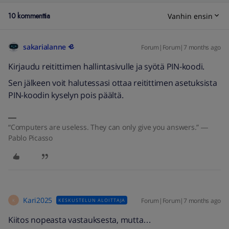
10 kommenttia
Vanhin ensin
sakarialanne
Forum|Forum|7 months ago
Kirjaudu reitittimen hallintasivulle ja syötä PIN-koodi.
Sen jälkeen voit halutessasi ottaa reitittimen asetuksista
PIN-koodin kyselyn pois päältä.
“Computers are useless. They can only give you answers.” ―
Pablo Picasso
Kari2025
Forum|Forum|7 months ago
KESKUSTELUN ALOITTAJA
K
Kiitos nopeasta vastauksesta, mutta…