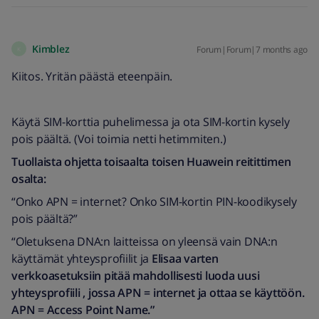
Kimblez
Forum|Forum|7 months ago
K
Kiitos. Yritän päästä eteenpäin.
Käytä SIM-korttia puhelimessa ja ota SIM-kortin kysely
pois päältä. (Voi toimia netti hetimmiten.)
Tuollaista ohjetta toisaalta toisen Huawein reitittimen
osalta:
“Onko APN = internet? Onko SIM-kortin PIN-koodikysely
pois päältä?”
“Oletuksena DNA:n laitteissa on yleensä vain DNA:n
käyttämät yhteysprofiilit ja
Elisaa varten
verkkoasetuksiin pitää mahdollisesti luoda uusi
yhteysprofiili , jossa APN = internet ja ottaa se käyttöön.
APN = Access Point Name.”