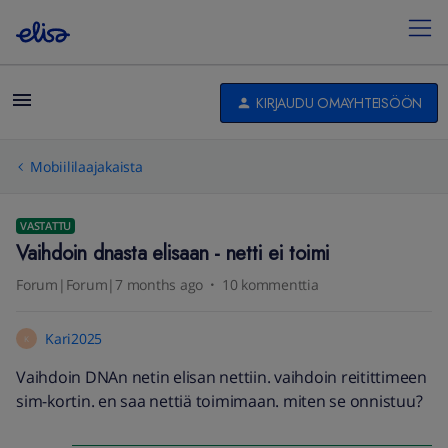
KIRJAUDU OMAYHTEISÖÖN
Mobiililaajakaista
VASTATTU
Vaihdoin dnasta elisaan - netti ei toimi
Forum|Forum|7 months ago
10 kommenttia
Kari2025
K
Vaihdoin DNAn netin elisan nettiin. vaihdoin reitittimeen
sim-kortin. en saa nettiä toimimaan. miten se onnistuu?