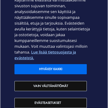
Käytämme evästeitä varmistaaksemme
sivuston sujuvan toiminnan,
Laitteet & liittymät
analysoidaksemme sen käyttöä ja
näyttääksemme sinulle sopivampaa
sisältöä, etuja ja tarjouksia. Evästeiden
Palvelut
avulla kerättyjä tietoja, kuten selaintietoja
ja ostotietoja, voidaan jakaa
Tuki
kumppaneillemme suostumuksesi
mukaan. Voit muuttaa valintojasi milloin
tahansa.
Lue lisää tietosuojasta ja
Ajankohtaista
evästeistä.
Elisa Oyj
HYVÄKSY KAIKKI
In English
VAIN VÄLTTÄMÄTTÖMÄT
På Svenska
EVÄSTEASETUKSET