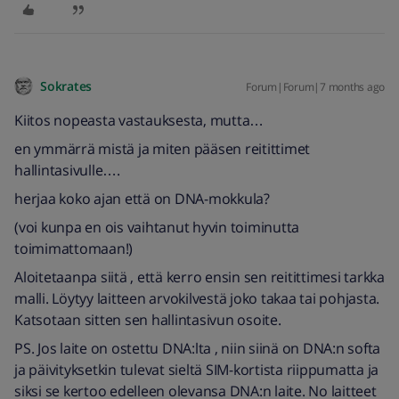
Sokrates
Forum|Forum|7 months ago
Kiitos nopeasta vastauksesta, mutta…
en ymmärrä mistä ja miten pääsen reitittimet
hallintasivulle….
herjaa koko ajan että on DNA-mokkula?
(voi kunpa en ois vaihtanut hyvin toiminutta
toimimattomaan!)
Aloitetaanpa siitä , että kerro ensin sen reitittimesi tarkka
malli. Löytyy laitteen arvokilvestä joko takaa tai pohjasta.
Katsotaan sitten sen hallintasivun osoite.
PS. Jos laite on ostettu DNA:lta , niin siinä on DNA:n softa
ja päivityksetkin tulevat sieltä SIM-kortista riippumatta ja
siksi se kertoo edelleen olevansa DNA:n laite. No laitteet