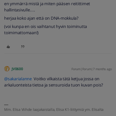
en ymmärrä mistä ja miten pääsen reitittimet
hallintasivulle….
herjaa koko ajan että on DNA-mokkula?
(voi kunpa en ois vaihtanut hyvin toiminutta
toimimattomaan!)
JV0600
Forum|Forum|7 months ago
@sakarialanne
Voitko vilkaista tätä ketjua jossa on
arkaluonteista tietoa ja sensuroida tuon kuvan pois?
Mm. Elisa Viihde laajakaistalla, Elisa K1-liittymiä ym. Elisalta