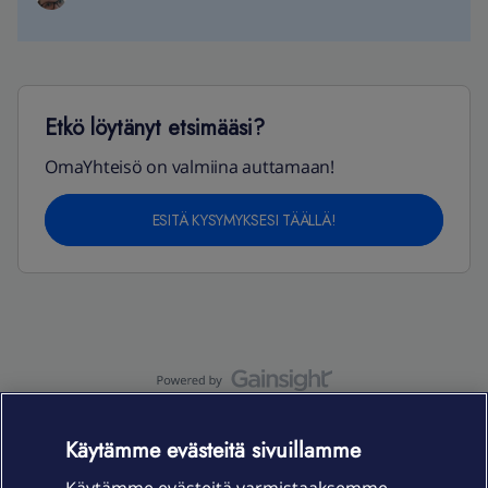
Etkö löytänyt etsimääsi?
OmaYhteisö on valmiina auttamaan!
ESITÄ KYSYMYKSESI TÄÄLLÄ!
OmaYhteisö-käyttöehdot
Accessibility statement
Käytämme evästeitä sivuillamme