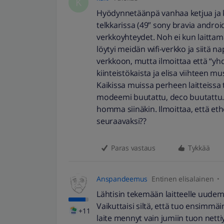
K
Hyödynnetäänpä vanhaa ketjua ja k
telkkarissa (49” sony bravia androi
verkkoyhteydet. Noh ei kun laittam
löytyi meidän wifi-verkko ja siitä 
verkkoon, mutta ilmoittaa että “yhdi
kiinteistökaista ja elisa viihteen 
Kaikissa muissa perheen laitteissa 
modeemi buutattu, deco buutattu. 
homma siinäkin. Ilmoittaa, että eth
seuraavaksi??
Paras vastaus
Tykkää
Anspandeemus
Entinen elisalainen
Lähtisin tekemään laitteelle uude
Vaikuttaisi siltä, että tuo ensimmäi
+11
laite mennyt vain jumiin tuon nett