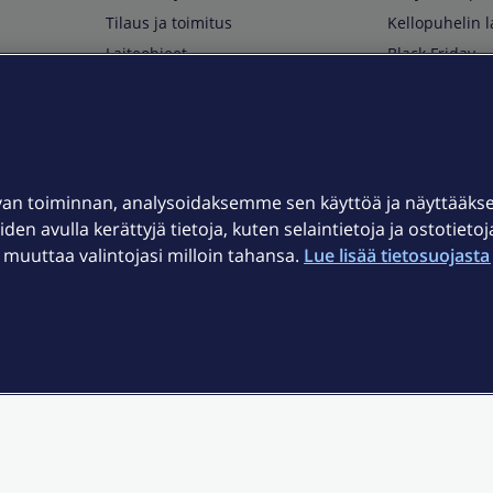
Tilaus ja toimitus
Kellopuhelin l
Laiteohjeet
Black Friday
Asiakaspalvelun yhteystiedot
Huippuetuja El
Soita Omagurulle
OmaYhteisö
Myymälät ja myyntipisteet
van toiminnan, analysoidaksemme sen käyttöä ja näyttääk
Kuuluvuuskartta
iden avulla kerättyjä tietoja, kuten selaintietoja ja ostotieto
Asiakastiedotteet
uuttaa valintojasi milloin tahansa.
Lue lisää tietosuojasta 
t
OmaElisa-sovellus
järjestelmä
Kirjaudu sähköpostiin
et © 2026 Elisa Oyj.