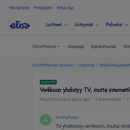
Yksityisille
Yrityksille
Elisa Oyj
Laitteet
Liittymät
Palvelut
OmaYhteisö
Ideapaja
Ajankohtaista
Vii
OmaYhteisön etusivu
Liittymät
Mobiililaajakais
VASTATTU
Verkkoon yhdistyy TV, mutta internetti
Forum|Forum|4 years ago
5 kommenttia
7
Anonymous
A
TV yhdistetty verkkoon, mutta siinä