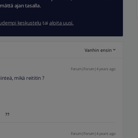
ämättä ajan tasalla.
uudempi keskustelu
tai
aloita uusi.
Vanhin ensin
Forum|Forum|4 years ago
inteä, mikä reititin ?
Forum|Forum|4 years ago