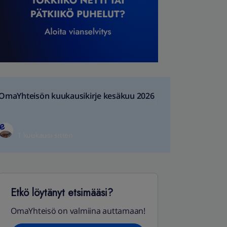
OmaYhteisön kuukausikirje kesäkuu 2026
1 kuukausi sitten
Etkö löytänyt etsimääsi?
OmaYhteisö on valmiina auttamaan!