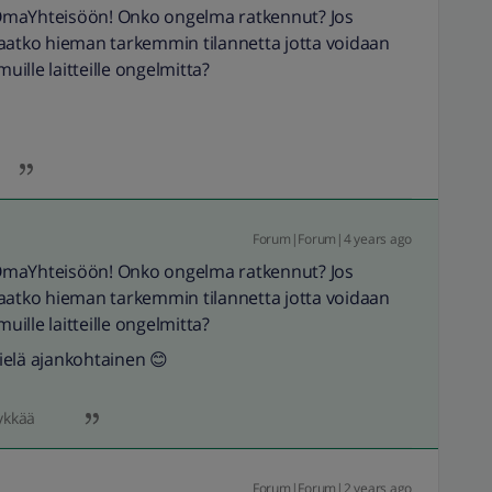
 OmaYhteisöön! Onko ongelma ratkennut? Jos
vaatko hieman tarkemmin tilannetta jotta voidaan
muille laitteille ongelmitta?
Forum|Forum|4 years ago
 OmaYhteisöön! Onko ongelma ratkennut? Jos
vaatko hieman tarkemmin tilannetta jotta voidaan
muille laitteille ongelmitta?
ielä ajankohtainen 😊
ykkää
Forum|Forum|2 years ago