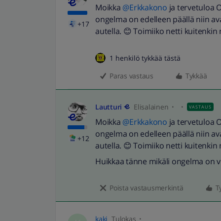
Moikka
@Erkkakono
ja tervetuloa
ongelma on edelleen päällä niin a
+17
autella. 😊 Toimiiko netti kuitenkin 
1 henkilö tykkää tästä
Paras vastaus
Tykkää
Lautturi
Elisalainen
VASTAUS
Moikka
@Erkkakono
ja tervetuloa
ongelma on edelleen päällä niin a
+12
autella. 😊 Toimiiko netti kuitenkin 
Huikkaa tänne mikäli ongelma on v
Poista vastausmerkintä
T
kaki
Tulokas