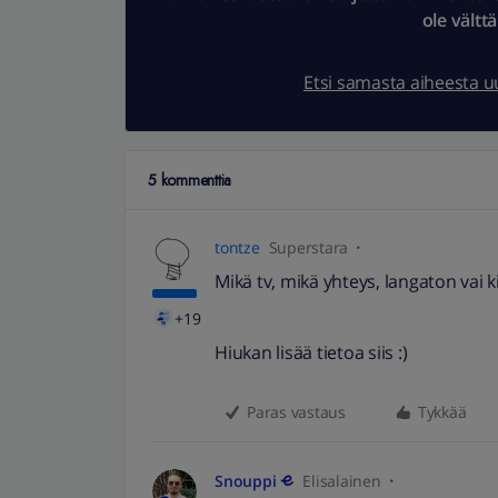
ole vältt
Etsi samasta aiheesta 
5 kommenttia
tontze
Superstara
Mikä tv, mikä yhteys, langaton vai ki
+19
Hiukan lisää tietoa siis :)
Paras vastaus
Tykkää
Snouppi
Elisalainen