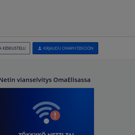
A KESKUSTELU
KIRJAUDU OMAYHTEISÖÖN
Netin vianselvitys OmaElisassa