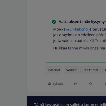
Vastauksen tähän kysymyk
Moikka
@Erkkakono
ja tervet
Jos ongelma on edelleen pääll
jotta voidaan autella. 😊 Toimii
Huikkaa tänne mikäli ongelma 
Internet
Verkko
Reitittimet
Tykkää
Tämä keskustelu on suljettu kommenteilta.