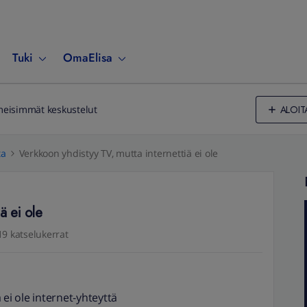
Tuki
OmaElisa
ALOIT
meisimmät keskustelut
ta
Verkkoon yhdistyy TV, mutta internettiä ei ole
ä ei ole
19 katselukerrat
 ei ole internet-yhteyttä