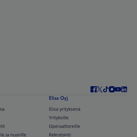
Elisa Oyj
lma
Elisa yrityksenä
Yrityksille
lit
Operaattoreille
lle ja nuorille
Rekrytointi