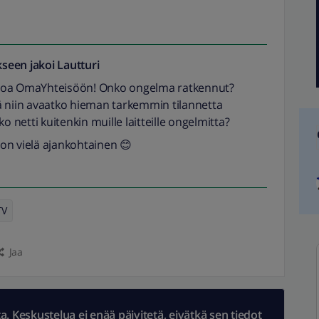
seen jakoi
Lautturi
uloa OmaYhteisöön! Onko ongelma ratkennut?
ä niin avaatko hieman tarkemmin tilannetta
ko netti kuitenkin muille laitteille ongelmitta?
on vielä ajankohtainen 😊
TV
Jaa
 Keskustelua ei enää päivitetä, eivätkä sen tiedot