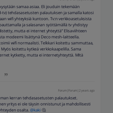
ysytään samaa asiaa. Eli jouduin tekemään
d-tv) tehdasasetusten palautuksen ja samalla katosi
aan wifi yhteyksiä kuntoon. Tv:n verkkoasetuksista
napauttamalla ja salasanan syöttämällä tv yhdistyy
stetty, mutta ei internet yhteyttä” Elisaviihteen
musta modeemi lisättynä Deco mesh-laitteella.
toimii wifi normaalisti. Telkkari koitettu sammuttaa,
Myös koitettu kytkeä verkkokaapelilla. Sama
ernet kytketty, mutta ei internetyhteyttä. MItä
Forum|Forum|2 years ago
mman kerran tehdasasetusten palautukset.
nen yritys ei ole täysin onnistunut ja mahdollisesti
iyhteyden osalta.
@kaki
🤔