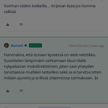
Voinhan sitäkin kokkeilla… kirjoitan lisää jos homma
selkiää
Burnett
Forum|Forum|2 years ago
VASTAUS
Harvinaista, että tosiaan kyseessä on vielä nettitikku.
Suosittelen lämpimästi vaihtamaan tikun tilalle
nykyaikaisen mobiilireitittimen, joten saat yhteyden
tarvittaessa muillekin laitteillesi sekä se ei tarvitse sitten
mitään ajureita ja erillistä ohjelmistoa toimiakseen. 👍