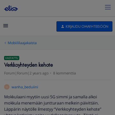
KIRJAUDU OMAYHTEISÖÖN
Mobiililaajakaista
VASTATTU
Verkkoyhteyden kehote
Forum|Forum|2 years ago
8 kommenttia
wanha_beduiini
W
Mokkulaani myytiin uusi 5G simmi ja samalla alkoi
mokkula menemään juntturaan melkein päivittäin.
Läppärin näytölle ilmestyy “Verkkoyhteyden kehote”