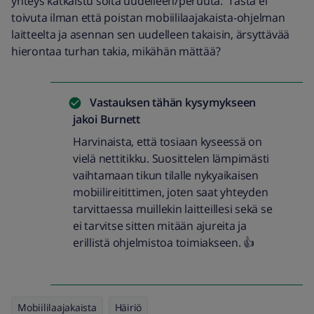
yhteys katkaistu soita uudelleen/peruuta. Tästä ei
toivuta ilman että poistan mobiililaajakaista-ohjelman
laitteelta ja asennan sen uudelleen takaisin, ärsyttävää
hierontaa turhan takia, mikähän mättää?
Vastauksen tähän kysymykseen
jakoi
Burnett
Harvinaista, että tosiaan kyseessä on
vielä nettitikku. Suosittelen lämpimästi
vaihtamaan tikun tilalle nykyaikaisen
mobiilireitittimen, joten saat yhteyden
tarvittaessa muillekin laitteillesi sekä se
ei tarvitse sitten mitään ajureita ja
erillistä ohjelmistoa toimiakseen. 👍
Mobiililaajakaista
Häiriö