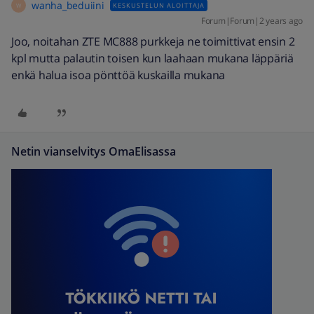
wanha_beduiini
KESKUSTELUN ALOITTAJA
W
Forum|Forum|2 years ago
Joo, noitahan ZTE MC888 purkkeja ne toimittivat ensin 2
kpl mutta palautin toisen kun laahaan mukana läppäriä
enkä halua isoa pönttöä kuskailla mukana
Netin vianselvitys OmaElisassa