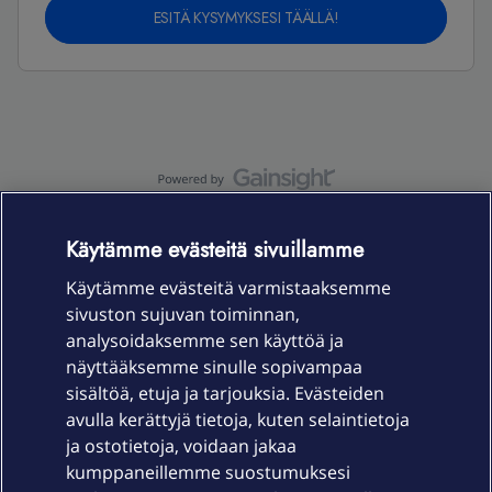
ESITÄ KYSYMYKSESI TÄÄLLÄ!
OmaYhteisö-käyttöehdot
Accessibility statement
Käytämme evästeitä sivuillamme
Käytämme evästeitä varmistaaksemme
sivuston sujuvan toiminnan,
Laitteet & liittymät
analysoidaksemme sen käyttöä ja
näyttääksemme sinulle sopivampaa
sisältöä, etuja ja tarjouksia. Evästeiden
Palvelut
avulla kerättyjä tietoja, kuten selaintietoja
ja ostotietoja, voidaan jakaa
Tuki
kumppaneillemme suostumuksesi