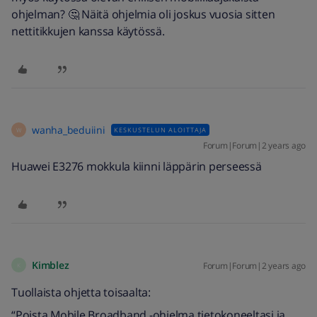
ohjelman? 🤔 Näitä ohjelmia oli joskus vuosia sitten
nettitikkujen kanssa käytössä.
wanha_beduiini
KESKUSTELUN ALOITTAJA
W
Forum|Forum|2 years ago
Huawei E3276 mokkula kiinni läppärin perseessä
Kimblez
Forum|Forum|2 years ago
K
Tuollaista ohjetta toisaalta:
“Poista Mobile Broadband -ohjelma tietokoneeltasi ja