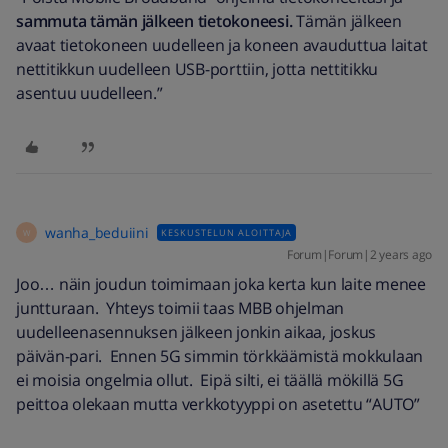
sammuta tämän jälkeen tietokoneesi.
Tämän jälkeen
avaat tietokoneen uudelleen ja koneen avauduttua laitat
nettitikkun uudelleen USB-porttiin, jotta nettitikku
asentuu uudelleen.”
wanha_beduiini
KESKUSTELUN ALOITTAJA
W
Forum|Forum|2 years ago
Joo… näin joudun toimimaan joka kerta kun laite menee
juntturaan. Yhteys toimii taas MBB ohjelman
uudelleenasennuksen jälkeen jonkin aikaa, joskus
päivän-pari. Ennen 5G simmin törkkäämistä mokkulaan
ei moisia ongelmia ollut. Eipä silti, ei täällä mökillä 5G
peittoa olekaan mutta verkkotyyppi on asetettu “AUTO”