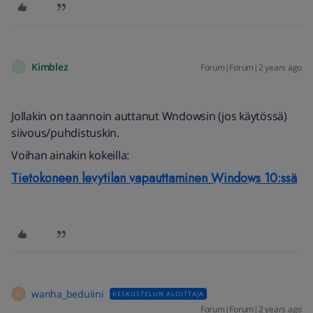
Kimblez
Forum|Forum|2 years ago
K
Jollakin on taannoin auttanut Wndowsin (jos käytössä)
siivous/puhdistuskin.
Voihan ainakin kokeilla:
Tietokoneen levytilan vapauttaminen Windows 10:ssä
wanha_beduiini
KESKUSTELUN ALOITTAJA
W
Forum|Forum|2 years ago