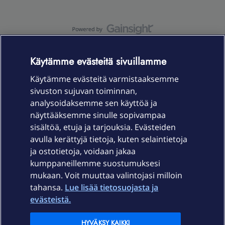
OmaYhteisö-käyttöehdot
Accessibility statement
Käytämme evästeitä sivuillamme
Käytämme evästeitä varmistaaksemme
sivuston sujuvan toiminnan,
Laitteet & liittymät
analysoidaksemme sen käyttöä ja
näyttääksemme sinulle sopivampaa
sisältöä, etuja ja tarjouksia. Evästeiden
Palvelut
avulla kerättyjä tietoja, kuten selaintietoja
ja ostotietoja, voidaan jakaa
Tuki
kumppaneillemme suostumuksesi
mukaan. Voit muuttaa valintojasi milloin
tahansa.
Lue lisää tietosuojasta ja
Ajankohtaista
evästeistä.
Elisa Oyj
HYVÄKSY KAIKKI