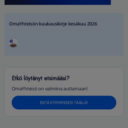
OmaYhteisön kuukausikirje kesäkuu 2026
Etkö löytänyt etsimääsi?
OmaYhteisö on valmiina auttamaan!
ESITÄ KYSYMYKSESI TÄÄLLÄ!