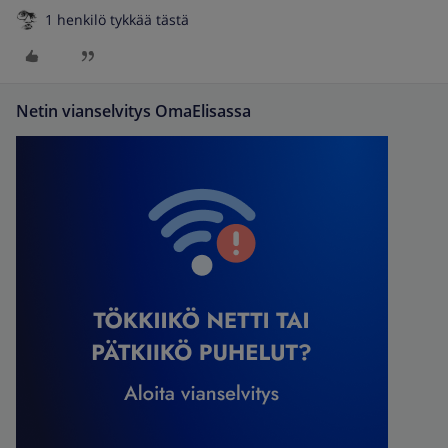
1 henkilö tykkää tästä
Netin vianselvitys OmaElisassa