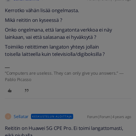
Kerrotko vähän lisää ongelmasta.
Mikä reititin on kyseessä ?
Onko ongelmana, että langatonta verkkoa ei näy
lainkaan, vai että salasanaa ei hyväksytä ?
Toimiiko reitittimen langaton yhteys jollain
toisella laitteella kuin televisiolla/digiboksilla ?
“Computers are useless. They can only give you answers.” ―
Pablo Picasso
Sellatar
Forum|Forum|4 years ago
KESKUSTELUN ALOITTAJA
S
Reititin on Huawei 5G CPE Pro. Ei toimi langattomasti,
eikä piuhalla.