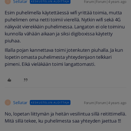
Sellatar
Forum|Forum|4 years ago
KESKUSTELUN ALOITTAJA
S
Esim puhelimella käytettäessä wifi yrittää toimia, mutta
puhelimen oma netti toimii vierellä. Nytkin wifi sekä 4G
näkyvät vierekkäin puhelimessa. Langaton ei ole toiminu
kunnolla vähään aikaan ja siksi digiboxissa käytetty
piuhaa.
Illalla pojan kannettava toimi jotenkuten piuhalla. Ja kun
lopetin omasta puhelimesta yhteydenjaon telkkari
pimeni. Eikä vieläkään toimi langattomasti.
Sellatar
Forum|Forum|4 years ago
KESKUSTELUN ALOITTAJA
S
No, lopetan liittymän ja heitän vesilintua sillä reitittimellä.
Mitä sillä tekee, ku puhelimesta saa yhteyden jaettua !!!