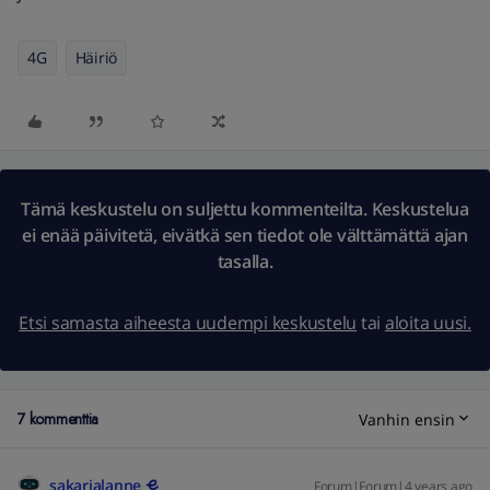
4G
Häiriö
Tämä keskustelu on suljettu kommenteilta. Keskustelua
ei enää päivitetä, eivätkä sen tiedot ole välttämättä ajan
tasalla.
Etsi samasta aiheesta uudempi keskustelu
tai
aloita uusi.
7 kommenttia
Vanhin ensin
sakarialanne
Forum|Forum|4 years ago