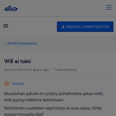
KIRJAUDU OMAYHTEISÖÖN
Mobiililaajakaista
Wifi ei toimi
Forum|Forum|4 years ago
7 kommenttia
Sellatar
S
Muutaman päivän on pitäny puhelimesta jakaa netti,
että pystyy telkkaria kattomaan.
Reitittimen uudelleen käynnistys ei auta asiaa. Onko
jossain muualla vika?