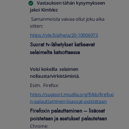
Vastauksen tähän kysymykseen
jakoi
Kimblez
Samanmoista vaivaa ollut joku aika
sitten:
https://yle.fi/aihe/a/20-10006973
Suorat tv-lähetykset katkeavat
selaimelta katsottaessa
Voisi kokeilla selaimen
nollausta/virkistämistä.
Esim. Firefox:
https://support.mozilla.org/fi/kb/firefoxi
n-palauttaminen-lisaosat-poistetaan
Firefoxin palauttaminen – lisäosat
poistetaan ja asetukset palautetaan
Chrome: