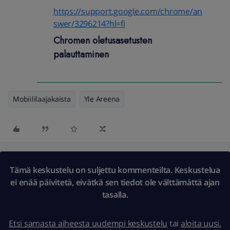
https://support.google.com/chrome/an
swer/3296214?hl=fi
Chromen oletusasetusten
palauttaminen
Mobiililaajakaista
Yle Areena
Tämä keskustelu on suljettu kommenteilta. Keskustelua
ei enää päivitetä, eivätkä sen tiedot ole välttämättä ajan
tasalla.
Etsi samasta aiheesta uudempi keskustelu
tai
aloita uusi.