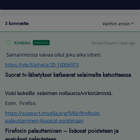
3 kommenttia
Vanhin ensin
Kimblez
Forum|Forum|1 year ago
VASTAUS
K
Samanmoista vaivaa ollut joku aika sitten:
https://yle.fi/aihe/a/20-10006973
Suorat tv-lähetykset katkeavat selaimelta katsottaessa
Voisi kokeilla selaimen nollausta/virkistämistä.
Esim. Firefox:
https://support.mozilla.org/fi/kb/firefoxin-
palauttaminen-lisaosat-poistetaan
Firefoxin palauttaminen – lisäosat poistetaan ja
asetukset palautetaan