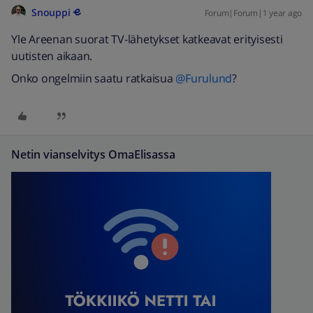
Snouppi
Forum|Forum|1 year ago
Yle Areenan suorat TV-lähetykset katkeavat erityisesti
uutisten aikaan.
Onko ongelmiin saatu ratkaisua ​
@Furulund
?
Netin vianselvitys OmaElisassa