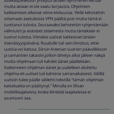
asiakaspalveluun yhteyttä ainakin kymmenen kertaa
mutta asiaan ei ole saatu korjausta. Ohjelmien
katkeamiset alkoivat viime elokuussa. Ylellä kehotettiin
ottamaan asetuksista VPN päältä pois mutta tämä ei
tuottanut tulosta. Seuraavaksi kehotettiin tyhjentämään
välimuisti ja evästeet selaimesta mutta tämäkään ei
tuonut tulosta. Viimeksi uutiset katkesivat tänään
itsenäisyyspäivänä. Ruudulle tuli vain ilmoitus, ettei
uutisia voi katsoa. Siirsin Areenan suorien päävalikkoon
ja samantien takaisiin,jolloin lähetys alkoi jälleen näkyä
mutta ohjelmaan tuli kahdet äänet päällekkäin.
Katkenneen ohjelman äänet ja uudelleen aloitettu
ohjelma eli uutiset tuli kahtena samanaikaisesti. Välillä
uutisiin tulee päälle välilehti tekstillä “tämän ohjelman
katseluaika on päättynyt.” Minulla on Elisan
mobiililaajakaista, koska kiinteää laajakaistaa ei
asuntooni saa.