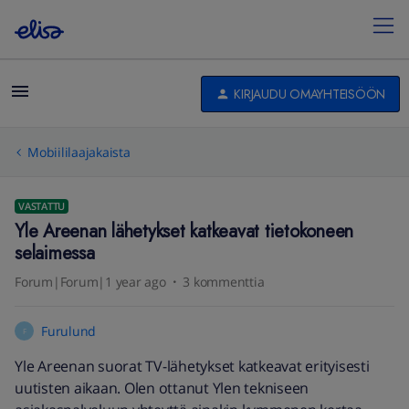
KIRJAUDU OMAYHTEISÖÖN
Mobiililaajakaista
VASTATTU
Yle Areenan lähetykset katkeavat tietokoneen
selaimessa
Forum|Forum|1 year ago
3 kommenttia
Furulund
F
Yle Areenan suorat TV-lähetykset katkeavat erityisesti
uutisten aikaan. Olen ottanut Ylen tekniseen