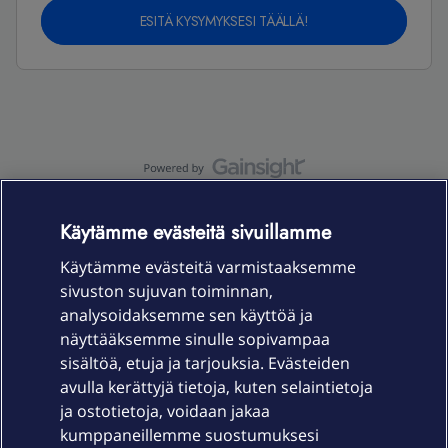
ESITÄ KYSYMYKSESI TÄÄLLÄ!
OmaYhteisö-käyttöehdot
Accessibility statement
Käytämme evästeitä sivuillamme
Käytämme evästeitä varmistaaksemme
sivuston sujuvan toiminnan,
Laitteet & liittymät
analysoidaksemme sen käyttöä ja
näyttääksemme sinulle sopivampaa
sisältöä, etuja ja tarjouksia. Evästeiden
Palvelut
avulla kerättyjä tietoja, kuten selaintietoja
ja ostotietoja, voidaan jakaa
Tuki
kumppaneillemme suostumuksesi