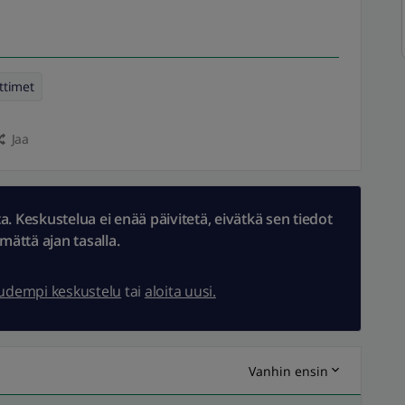
ittimet
Jaa
 Keskustelua ei enää päivitetä, eivätkä sen tiedot
ämättä ajan tasalla.
uudempi keskustelu
tai
aloita uusi.
Vanhin ensin