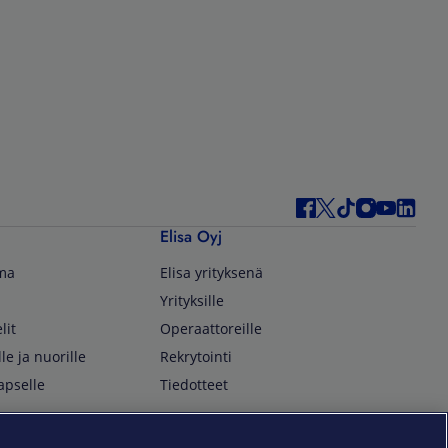
Elisa Oyj
lma
Elisa yrityksenä
Yrityksille
lit
Operaattoreille
lle ja nuorille
Rekrytointi
apselle
Tiedotteet
In English
isan asiakkaille