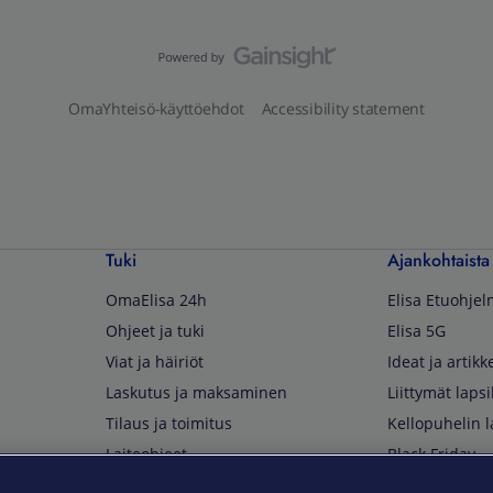
OmaYhteisö-käyttöehdot
Accessibility statement
Tuki
Ajankohtaista
OmaElisa 24h
Elisa Etuohje
Ohjeet ja tuki
Elisa 5G
Viat ja häiriöt
Ideat ja artikke
Laskutus ja maksaminen
Liittymät lapsi
Tilaus ja toimitus
Kellopuhelin l
Laiteohjeet
Black Friday
Asiakaspalvelun yhteystiedot
Huippuetuja El