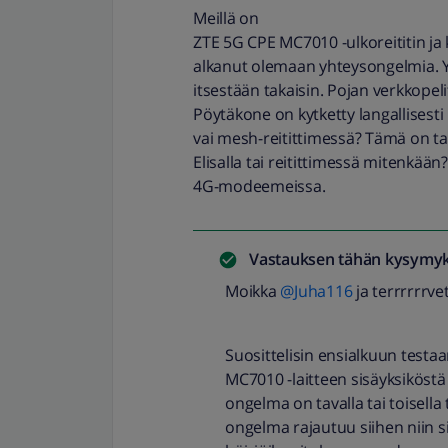
Meillä on
ZTE 5G CPE MC7010 -ulkoreititin ja 
alkanut olemaan yhteysongelmia. Yh
itsestään takaisin. Pojan verkkopel
Pöytäkone on kytketty langallisesti
vai mesh-reitittimessä? Tämä on tap
Elisalla tai reitittimessä mitenkään?
4G-modeemeissa.
Vastauksen tähän kysymyk
Moikka
@Juha116
ja terrrrrrv
Suosittelisin ensialkuun test
MC7010 -laitteen sisäyksiköstä E
ongelma on tavalla tai toisella 
ongelma rajautuu siihen niin 