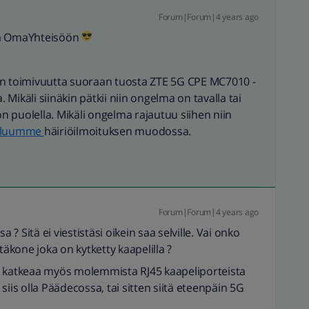
Forum|Forum|4 years ago
oa OmaYhteisöön
an toimivuutta suoraan tuosta ZTE 5G CPE MC7010 -
. Mikäli siinäkin pätkii niin ongelma on tavalla tai
on puolella. Mikäli ongelma rajautuu siihen niin
veluumme
häiriöilmoituksen muodossa.
Forum|Forum|4 years ago
 Sitä ei viestistäsi oikein saa selville. Vai onko
täkone joka on kytketty kaapelilla ?
n katkeaa myös molemmista RJ45 kaapeliporteista
iis olla Päädecossa, tai sitten siitä eteenpäin 5G