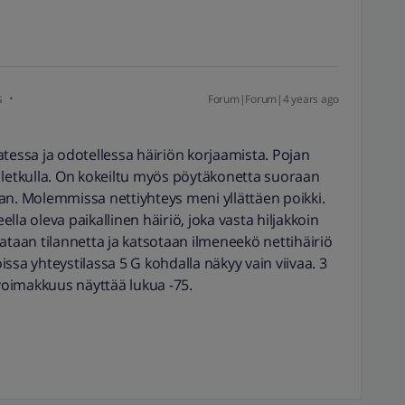
s
Forum|Forum|4 years ago
atessa ja odotellessa häiriön korjaamista. Pojan
etkulla. On kokeiltu myös pöytäkonetta suoraan
an. Molemmissa nettiyhteys meni yllättäen poikki.
eella oleva paikallinen häiriö, joka vasta hiljakkoin
ataan tilannetta ja katsotaan ilmeneekö nettihäiriö
ssa yhteystilassa 5 G kohdalla näkyy vain viivaa. 3
 voimakkuus näyttää lukua -75.