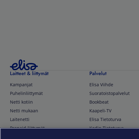
Laitteet & liittymät
Palvelut
Kampanjat
Elisa Viihde
Puhelinliittymät
Suoratoistopalvelut
Netti kotiin
Bookbeat
Netti mukaan
Kaapeli-TV
Laitenetti
Elisa Tietoturva
Prepaid-liittymät
Kodin Tietoturva
Puhelimet ja tarvikkeet
Mobiilivarmenne