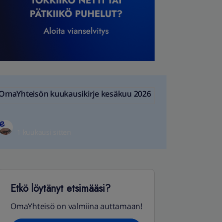
OmaYhteisön kuukausikirje kesäkuu 2026
1 kuukausi sitten
Etkö löytänyt etsimääsi?
OmaYhteisö on valmiina auttamaan!