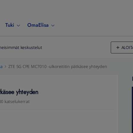
Tuki
OmaElisa
ALOIT
meisimmät keskustelut
ta
ZTE 5G CPE MC7010 -ulkoreititin pätkäsee yhteyden
tkäsee yhteyden
00 katselukerrat