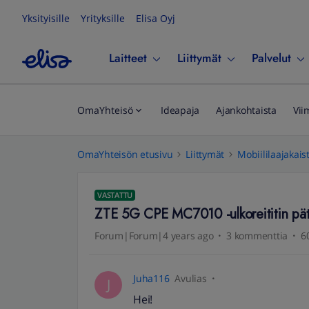
Yksityisille
Yrityksille
Elisa Oyj
Laitteet
Liittymät
Palvelut
OmaYhteisö
Ideapaja
Ajankohtaista
Vii
OmaYhteisön etusivu
Liittymät
Mobiililaajakais
VASTATTU
ZTE 5G CPE MC7010 -ulkoreititin pä
Forum|Forum|4 years ago
3 kommenttia
6
Juha116
Avulias
J
Hei!