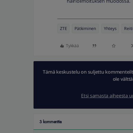
häiriöilmoituksen muodossa.
ZTE
Pätkiminen
Yhteys
Reit
Tykkää
Tämä keskustelu on suljettu kommenteilta.
ole vältt
Etsi samasta aiheesta 
3 kommenttia