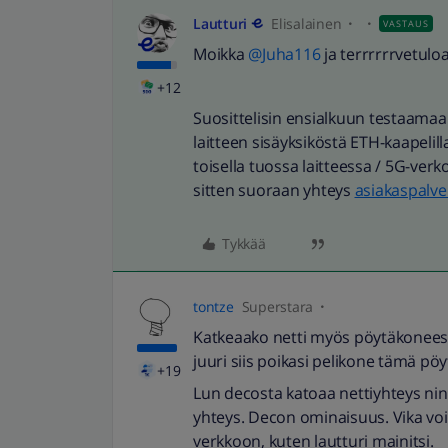
Lautturi
Elisalainen
VASTAUS
Moikka
@Juha116
ja terrrrrrvetul
+12
Suosittelisin ensialkuun testaama
laitteen sisäyksiköstä ETH-kaapelilla
toisella tuossa laitteessa / 5G-verk
sitten suoraan yhteys
asiakaspal
Tykkää
tontze
Superstara
Katkeaako netti myös pöytäkoneessa ?
juuri siis poikasi pelikone tämä pöy
+19
Lun decosta katoaa nettiyhteys ni
yhteys. Decon ominaisuus. Vika voi s
verkkoon, kuten lautturi mainitsi.