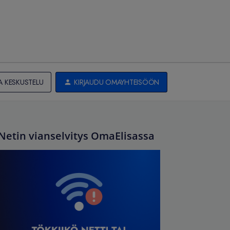
A KESKUSTELU
KIRJAUDU OMAYHTEISÖÖN
Netin vianselvitys OmaElisassa