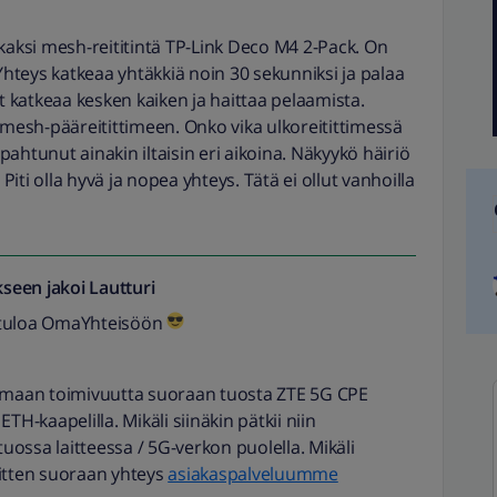
kaksi mesh-reititintä TP-Link Deco M4 2-Pack. On
teys katkeaa yhtäkkiä noin 30 sekunniksi ja palaa
it katkeaa kesken kaiken ja haittaa pelaamista.
 mesh-pääreitittimeen. Onko vika ulkoreitittimessä
ahtunut ainakin iltaisin eri aikoina. Näkyykö häiriö
 Piti olla hyvä ja nopea yhteys. Tätä ei ollut vanhoilla
seen jakoi
Lautturi
etuloa OmaYhteisöön
aamaan toimivuutta suoraan tuosta ZTE 5G CPE
TH-kaapelilla. Mikäli siinäkin pätkii niin
tuossa laitteessa / 5G-verkon puolella. Mikäli
sitten suoraan yhteys
asiakaspalveluumme