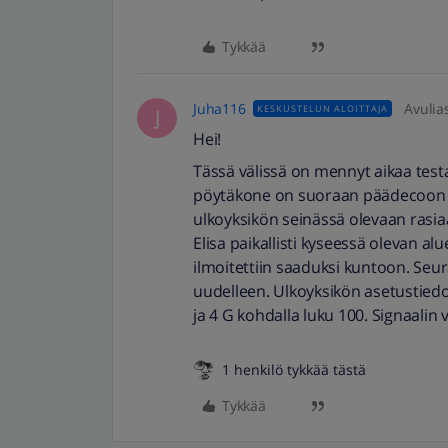
Tykkää
Juha116
Avulia
KESKUSTELUN ALOITTAJA
J
Hei!
Tässä välissä on mennyt aikaa test
pöytäkone on suoraan päädecoon l
ulkoyksikön seinässä olevaan rasia
Elisa paikallisti kyseessä olevan alu
ilmoitettiin saaduksi kuntoon. Seur
uudelleen. Ulkoyksikön asetustiedoi
ja 4 G kohdalla luku 100. Signaalin
1 henkilö tykkää tästä
Tykkää