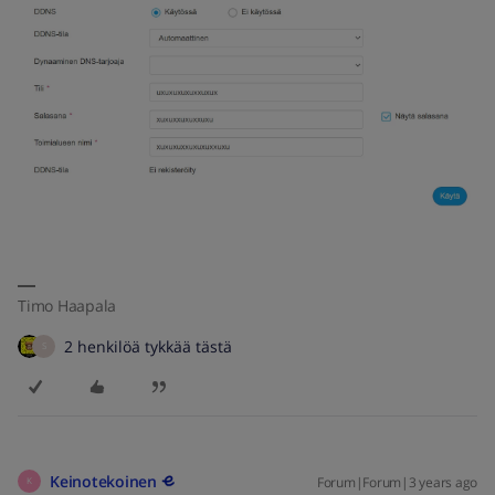
Timo Haapala
2 henkilöä tykkää tästä
S
Keinotekoinen
Forum|Forum|3 years ago
K