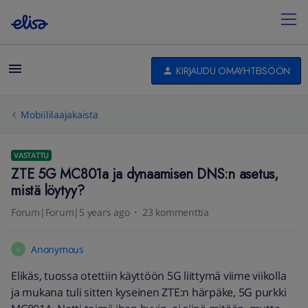
KIRJAUDU OMAYHTEISÖÖN
Mobiililaajakaista
VASTATTU
ZTE 5G MC801a ja dynaamisen DNS:n asetus,
mistä löytyy?
Forum|Forum|5 years ago
23 kommenttia
Anonymous
A
Elikäs, tuossa otettiin käyttöön 5G liittymä viime viikolla
ja mukana tuli sitten kyseinen ZTE:n härpäke, 5G purkki