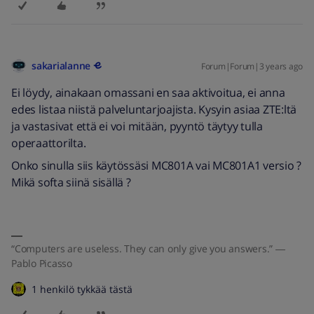
sakarialanne
Forum|Forum|3 years ago
Ei löydy, ainakaan omassani en saa aktivoitua, ei anna
edes listaa niistä palveluntarjoajista. Kysyin asiaa ZTE:ltä
ja vastasivat että ei voi mitään, pyyntö täytyy tulla
operaattorilta.
Onko sinulla siis käytössäsi MC801A vai MC801A1 versio ?
Mikä softa siinä sisällä ?
“Computers are useless. They can only give you answers.” ―
Pablo Picasso
1 henkilö tykkää tästä