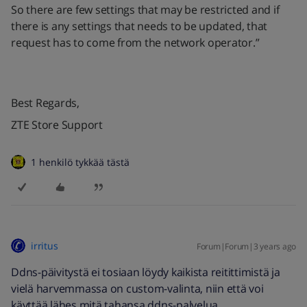
So there are few settings that may be restricted and if
there is any settings that needs to be updated, that
request has to come from the network operator.”
Best Regards,
ZTE Store Support
1 henkilö tykkää tästä
irritus
Forum|Forum|3 years ago
Ddns-päivitystä ei tosiaan löydy kaikista reitittimistä ja
vielä harvemmassa on custom-valinta, niin että voi
käyttää lähes mitä tahansa ddns-palvelua.