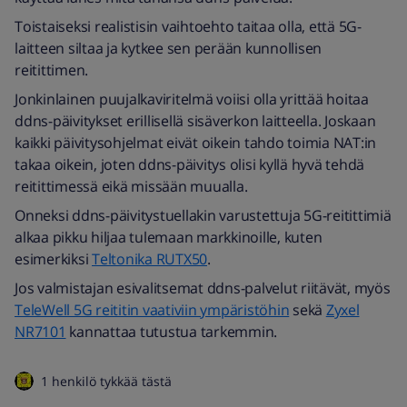
Toistaiseksi realistisin vaihtoehto taitaa olla, että 5G-
laitteen siltaa ja kytkee sen perään kunnollisen
reitittimen.
Jonkinlainen puujalkaviritelmä voiisi olla yrittää hoitaa
ddns-päivitykset erillisellä sisäverkon laitteella. Joskaan
kaikki päivitysohjelmat eivät oikein tahdo toimia NAT:in
takaa oikein, joten ddns-päivitys olisi kyllä hyvä tehdä
reitittimessä eikä missään muualla.
Onneksi ddns-päivitystuellakin varustettuja 5G-reitittimiä
alkaa pikku hiljaa tulemaan markkinoille, kuten
esimerkiksi
Teltonika RUTX50
.
Jos valmistajan esivalitsemat ddns-palvelut riitävät, myös
TeleWell 5G reititin vaativiin ympäristöhin
sekä
Zyxel
NR7101
kannattaa tutustua tarkemmin.
1 henkilö tykkää tästä