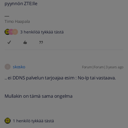
pyynnön ZTE:lle
Timo Haapala
3 henkilöä tykkää tästä
K
A
skosko
Forum|Forum|3 years ago
S
.. ei DDNS palvelun tarjoajaa esim : No-Ip tai vastaava.
Mullakin on tämä sama ongelma
1 henkilö tykkää tästä