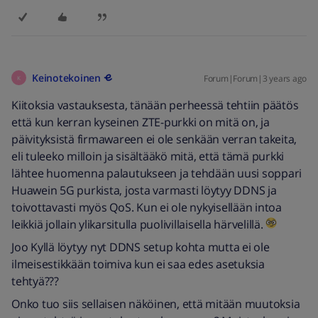
Keinotekoinen
Forum|Forum|3 years ago
K
Kiitoksia vastauksesta, tänään perheessä tehtiin päätös
että kun kerran kyseinen ZTE-purkki on mitä on, ja
päivityksistä firmawareen ei ole senkään verran takeita,
eli tuleeko milloin ja sisältääkö mitä, että tämä purkki
lähtee huomenna palautukseen ja tehdään uusi soppari
Huawein 5G purkista, josta varmasti löytyy DDNS ja
toivottavasti myös QoS. Kun ei ole nykyisellään intoa
leikkiä jollain ylikarsitulla puolivillaisella härvelillä.
Joo Kyllä löytyy nyt DDNS setup kohta mutta ei ole
ilmeisestikkään toimiva kun ei saa edes asetuksia
tehtyä???
Onko tuo siis sellaisen näköinen, että mitään muutoksia