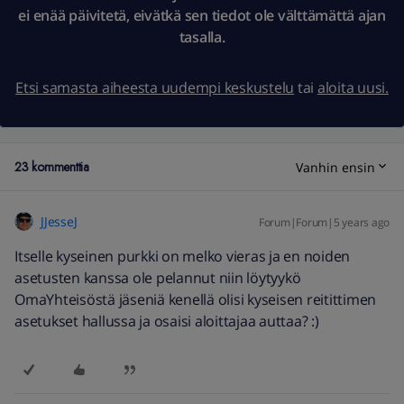
ei enää päivitetä, eivätkä sen tiedot ole välttämättä ajan
tasalla.
Etsi samasta aiheesta uudempi keskustelu
tai
aloita uusi.
23 kommenttia
Vanhin ensin
JJesseJ
Forum|Forum|5 years ago
Itselle kyseinen purkki on melko vieras ja en noiden
asetusten kanssa ole pelannut niin löytyykö
OmaYhteisöstä jäseniä kenellä olisi kyseisen reitittimen
asetukset hallussa ja osaisi aloittajaa auttaa? :)