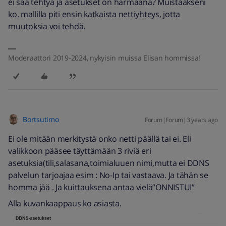
ei saa tehtyä ja asetukset on harmaana? Muistaakseni
ko. mallilla piti ensin katkaista nettiyhteys, jotta
muutoksia voi tehdä.
Moderaattori 2019-2024, nykyisin muissa Elisan hommissa!
Bortsutimo
Forum|Forum|3 years ago
Ei ole mitään merkitystä onko netti päällä tai ei. Eli
valikkoon pääsee täyttämään 3 riviä eri
asetuksia(tili,salasana,toimialuuen nimi,mutta ei DDNS
palvelun tarjoajaa esim : No-Ip tai vastaava. Ja tähän se
homma jää . Ja kuittauksena antaa vielä”ONNISTUI”
Alla kuvankaappaus ko asiasta.