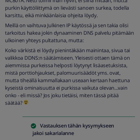
MC801A. Netti toimii ihan hyvin, ei siinä mitään, mutta
purkin käyttöliittymä on lievästi sanoen surkea, todella
karsittu, eikä minkäänlaisia ohjeita löydy.
Meillä on vaihtuva Julkinen IP käytössä ja sen takia olisi
tarkoitus hakea jokin dynaaminen DNS palvelu pitämään
ulkoinen yhteys pultattuna, mutta:
Koko värkistä ei löydy pienintäkään mainintaa, sivua tai
valikkoa DDNS:n säätämiseen. Yleisesti ottaen tämä on
aiemmissa purkeissa helposti löytynyt lisäasetuksista,
mistä porttiohjaukset, palomuurisäädöt yms. ovat,
mutta tiheällä kammallakaan useaan kertaan haettuna
kyseistä ominaisuutta ei purkissa vaikuta olevan...vain
onko - eli missä? Jos joku tietäisi, miten tässä pitää
säätää?
Vastauksen tähän kysymykseen
jakoi
sakarialanne