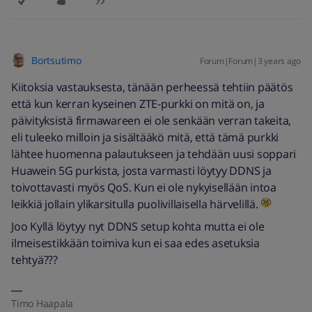
Bortsutimo
Forum|Forum|3 years ago
Kiitoksia vastauksesta, tänään perheessä tehtiin päätös
että kun kerran kyseinen ZTE-purkki on mitä on, ja
päivityksistä firmawareen ei ole senkään verran takeita,
eli tuleeko milloin ja sisältääkö mitä, että tämä purkki
lähtee huomenna palautukseen ja tehdään uusi soppari
Huawein 5G purkista, josta varmasti löytyy DDNS ja
toivottavasti myös QoS. Kun ei ole nykyisellään intoa
leikkiä jollain ylikarsitulla puolivillaisella härvelillä.
Joo Kyllä löytyy nyt DDNS setup kohta mutta ei ole
ilmeisestikkään toimiva kun ei saa edes asetuksia
tehtyä???
Timo Haapala