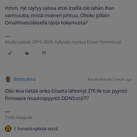
Hmm, nyt täytyy sanoa ettei itsellä ole tähän ihan
varmuutta, mistä moinen johtuu. Olisiko jollain
OmaYhteisöläisellä tästä kokemusta?
Moderaattori 2019-2024, nykyisin muissa Elisan hommissa!
Bortsutimo
Forum|Forum|3 years ago
Olisi kiva tietää onko Elisalta lähtenyt ZTE:lle tuo pyyntö
Firmware muutospyyntö DDNS:stä???
Timo Haapala
1 henkilö tykkää tästä