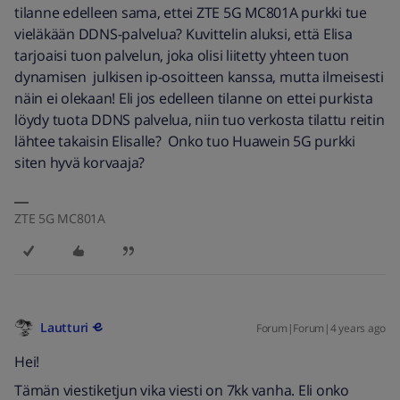
tilanne edelleen sama, ettei ZTE 5G MC801A purkki tue
vieläkään DDNS-palvelua? Kuvittelin aluksi, että Elisa
tarjoaisi tuon palvelun, joka olisi liitetty yhteen tuon
dynamisen julkisen ip-osoitteen kanssa, mutta ilmeisesti
näin ei olekaan! Eli jos edelleen tilanne on ettei purkista
löydy tuota DDNS palvelua, niin tuo verkosta tilattu reitin
lähtee takaisin Elisalle? Onko tuo Huawein 5G purkki
siten hyvä korvaaja?
ZTE 5G MC801A
Lautturi
Forum|Forum|4 years ago
Hei!
Tämän viestiketjun vika viesti on 7kk vanha. Eli onko