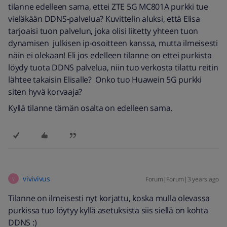
tilanne edelleen sama, ettei ZTE 5G MC801A purkki tue
vieläkään DDNS-palvelua? Kuvittelin aluksi, että Elisa
tarjoaisi tuon palvelun, joka olisi liitetty yhteen tuon
dynamisen julkisen ip-osoitteen kanssa, mutta ilmeisesti
näin ei olekaan! Eli jos edelleen tilanne on ettei purkista
löydy tuota DDNS palvelua, niin tuo verkosta tilattu reitin
lähtee takaisin Elisalle? Onko tuo Huawein 5G purkki
siten hyvä korvaaja?
Kyllä tilanne tämän osalta on edelleen sama.
vivivivus
Forum|Forum|3 years ago
V
Tilanne on ilmeisesti nyt korjattu, koska mulla olevassa
purkissa tuo löytyy kyllä asetuksista siis siellä on kohta
DDNS :)