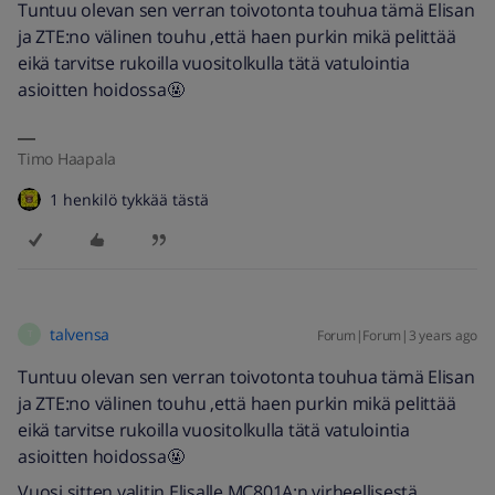
Tuntuu olevan sen verran toivotonta touhua tämä Elisan
ja ZTE:no välinen touhu ,että haen purkin mikä pelittää
eikä tarvitse rukoilla vuositolkulla tätä vatulointia
asioitten hoidossa🤬
Timo Haapala
1 henkilö tykkää tästä
talvensa
Forum|Forum|3 years ago
T
Tuntuu olevan sen verran toivotonta touhua tämä Elisan
ja ZTE:no välinen touhu ,että haen purkin mikä pelittää
eikä tarvitse rukoilla vuositolkulla tätä vatulointia
asioitten hoidossa🤬
Vuosi sitten valitin Elisalle MC801A:n virheellisestä