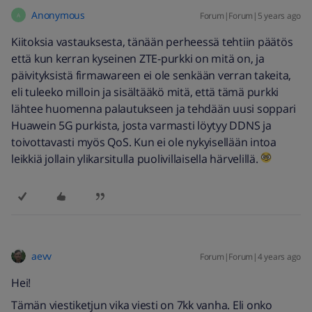
Anonymous
Forum|Forum|5 years ago
A
Kiitoksia vastauksesta, tänään perheessä tehtiin päätös
että kun kerran kyseinen ZTE-purkki on mitä on, ja
päivityksistä firmawareen ei ole senkään verran takeita,
eli tuleeko milloin ja sisältääkö mitä, että tämä purkki
lähtee huomenna palautukseen ja tehdään uusi soppari
Huawein 5G purkista, josta varmasti löytyy DDNS ja
toivottavasti myös QoS. Kun ei ole nykyisellään intoa
leikkiä jollain ylikarsitulla puolivillaisella härvelillä.
aevv
Forum|Forum|4 years ago
Hei!
Tämän viestiketjun vika viesti on 7kk vanha. Eli onko