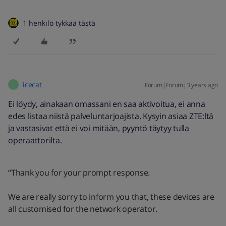
1 henkilö tykkää tästä
icecat
Forum|Forum|3 years ago
I
Ei löydy, ainakaan omassani en saa aktivoitua, ei anna
edes listaa niistä palveluntarjoajista. Kysyin asiaa ZTE:ltä
ja vastasivat että ei voi mitään, pyyntö täytyy tulla
operaattorilta.
“
Thank you for your prompt response.
We are really sorry to inform you that, these devices are
all customised for the network operator.