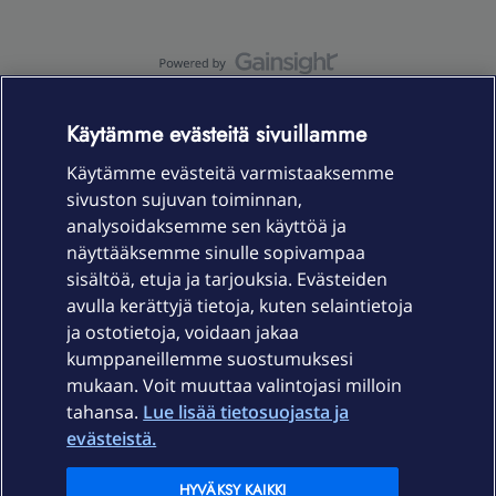
OmaYhteisö-käyttöehdot
Accessibility statement
Käytämme evästeitä sivuillamme
Käytämme evästeitä varmistaaksemme
sivuston sujuvan toiminnan,
Laitteet & liittymät
analysoidaksemme sen käyttöä ja
näyttääksemme sinulle sopivampaa
sisältöä, etuja ja tarjouksia. Evästeiden
Palvelut
avulla kerättyjä tietoja, kuten selaintietoja
ja ostotietoja, voidaan jakaa
Tuki
kumppaneillemme suostumuksesi
mukaan. Voit muuttaa valintojasi milloin
tahansa.
Lue lisää tietosuojasta ja
Ajankohtaista
evästeistä.
Elisa Oyj
HYVÄKSY KAIKKI