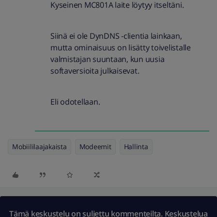
Kyseinen MC801A laite löytyy itseltäni.
Siinä ei ole DynDNS -clientia lainkaan,
mutta ominaisuus on lisätty toivelistalle
valmistajan suuntaan, kun uusia
softaversioita julkaisevat.
Eli odotellaan.
Mobiililaajakaista
Modeemit
Hallinta
Tämä keskustelu on suljettu kommenteilta. Keskustelua