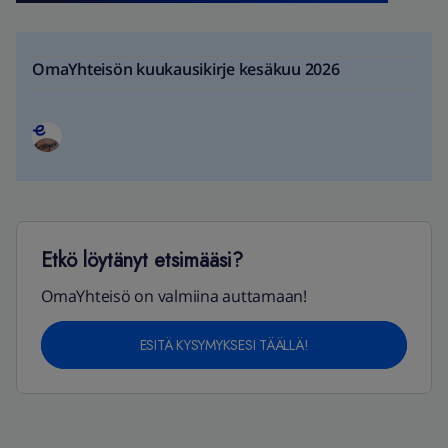
OmaYhteisön kuukausikirje kesäkuu 2026
Etkö löytänyt etsimääsi?
OmaYhteisö on valmiina auttamaan!
ESITÄ KYSYMYKSESI TÄÄLLÄ!