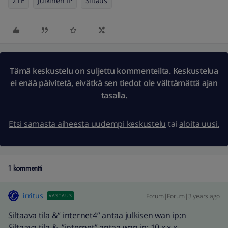
ZTE
Julkinen IP
Siltaus
Tämä keskustelu on suljettu kommenteilta. Keskustelua
ei enää päivitetä, eivätkä sen tiedot ole välttämättä ajan
tasalla.
Etsi samasta aiheesta uudempi keskustelu
tai
aloita uusi.
1 kommentti
irritus
Forum|Forum|3 years ago
VASTAUS
Siltaava tila &“ internet4” antaa julkisen wan ip:n
Siltaava tila & ”internet” antaa wan ip: 10.x.x.x