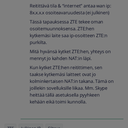
Reitittävä tila & “internet” antaa wan ip:
8x.x.x.x osoiteavaruudesta (ei julkinen)
Tässä tapauksessa ZTE tekee oman
osoitemuunnoksensa. ZTE:hen
kytkemäsi laite saa ip-osoitteen ZTE:n
purkilta.
Mitä hyvänsä kytket ZTE:hen, yhteys on
mennyt jo kahden NAT:in läpi.
Kun kytket ZTE:hen reitittimen, sen
taakse kytkemäsi laitteet ovat jo
kolminkertaisen NAT:in takana. Tämä on
joillekin sovelluksille liikaa. Mm. Skype
heittää tällä asetuksella pyyhkeen
kehään eikä toimi kunnolla.