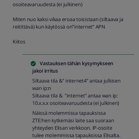
osoiteavaruudesta (ei julkinen)
Miten nuo kaksi vikaa eroaa toisistaan (siltaava ja
reitittävä) kun käytössä on”internet” APN
Kiitos
Vastauksen tähän kysymykseen
jakoi
irritus
Siltaava tila &“ internet4” antaa julkisen
wan ip:n
Siltaava tila & ”internet” antaa wan ip:
10.x.x.x osoiteavaruudesta (ei julkinen)
Näissä molemmissa tapauksissa
ZTE:hen kytkemäsi laite saa suoraan
yhteyden Elisan verkkoon. IP-osoite
tulee molemmissa tapauksissa Elisalta.