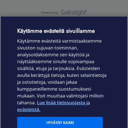
OmaYhteisö-käyttöehdot
Accessibility statement
Käytämme evästeitä sivuillamme
Käytämme evästeitä varmistaaksemme
sivuston sujuvan toiminnan,
Laitteet & liittymät
analysoidaksemme sen käyttöä ja
näyttääksemme sinulle sopivampaa
sisältöä, etuja ja tarjouksia. Evästeiden
Palvelut
avulla kerättyjä tietoja, kuten selaintietoja
ja ostotietoja, voidaan jakaa
Tuki
kumppaneillemme suostumuksesi
mukaan. Voit muuttaa valintojasi milloin
tahansa.
Lue lisää tietosuojasta ja
Ajankohtaista
evästeistä.
Elisa Oyj
HYVÄKSY KAIKKI