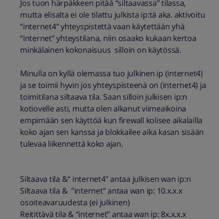
Jos tuon härpäkkeen pitää “siltaavassa” tilassa,
mutta elisalta ei ole tilattu julkista ip:tä aka. aktivoitu
“internet4” yhteyspistettä vaan käytettään yhä
“internet” yhteystilana, niin osaako kukaan kertoa
minkälainen kokonaisuus silloin on käytössä.
Minulla on kyllä olemassa tuo julkinen ip (internet4)
ja se toimii hyvin jos yhteyspisteenä on (internet4) ja
toimitilana siltaava tila. Saan silloin julkisen ip:n
kotiovelle asti, mutta olen alkanut viimeaikoina
empimään sen käyttöä kun firewall kolisee aikalailla
koko ajan sen kanssa ja blokkailee aika kasan sisään
tulevaa liikennettä koko ajan.
Siltaava tila &“ internet4” antaa julkisen wan ip:n
Siltaava tila & ”internet” antaa wan ip: 10.x.x.x
osoiteavaruudesta (ei julkinen)
Reitittävä tila & “internet” antaa wan ip: 8x.x.x.x