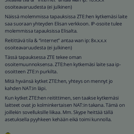
osoiteavaruudesta (ei julkinen)
Näissä molemmissa tapauksissa ZTE:hen kytkemäsi laite
saa suoraan yhteyden Elisan verkkoon. IP-osoite tulee
molemmissa tapauksissa Elisalta.
Reitittävä tila & “internet” antaa wan ip: 8x.x.x.x
osoiteavaruudesta (ei julkinen)
Tässä tapauksessa ZTE tekee oman
osoitemuunnoksensa. ZTE:hen kytkemäsi laite saa ip-
osoitteen ZTE:n purkilta.
Mitä hyvänsä kytket ZTE:hen, yhteys on mennyt jo
kahden NAT:in läpi.
Kun kytket ZTE:hen reitittimen, sen taakse kytkemäsi
laitteet ovat jo kolminkertaisen NAT:in takana. Tämä on
joillekin sovelluksille liikaa. Mm. Skype heittää tällä
asetuksella pyyhkeen kehään eikä toimi kunnolla.