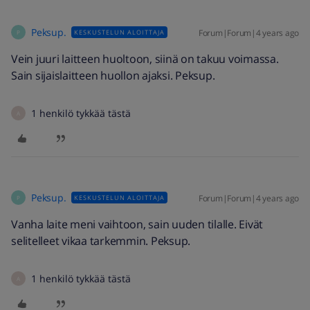
Peksup.
Forum|Forum|4 years ago
KESKUSTELUN ALOITTAJA
P
Vein juuri laitteen huoltoon, siinä on takuu voimassa.
Sain sijaislaitteen huollon ajaksi. Peksup.
1 henkilö tykkää tästä
A
Peksup.
Forum|Forum|4 years ago
KESKUSTELUN ALOITTAJA
P
Vanha laite meni vaihtoon, sain uuden tilalle. Eivät
selitelleet vikaa tarkemmin. Peksup.
1 henkilö tykkää tästä
A