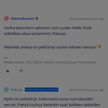
Keinotekoinen
Forum|Forum|4 years ago
K
Vanha laite meni vaihtoon, sain uuden tilalle. Eivät
selitelleet vikaa tarkemmin. Peksup.
Mitenkäs yhteys on pelittänyt uuden laitteen kanssa?
​​​​​​​
Moderaattori 2019-2024, nykyisin muissa Elisan hommissa!
Peksup.
Forum|Forum|4 years ago
KESKUSTELUN ALOITTAJA
P
Hyvin on pelittänyt, kokemusta vasta vuorokauden
verran. Pientä touhua tietenkin vaati kaikkien laitteiden