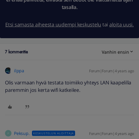
tasalla.
Etsi samasta aiheesta uudempi keskustelu
tai
aloita uusi.
7 kommenttia
Vanhin ensin
ilppa
Forum|Forum|4 years ago
Olis varmaan hyvä testata toimiiko yhteys LAN kaapelilla
paremmin jos kerta wifi katkeilee.
Peksup.
Forum|Forum|4 years ago
KESKUSTELUN ALOITTAJA
P