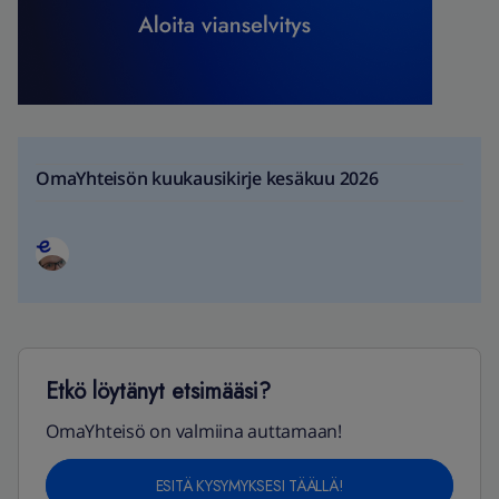
OmaYhteisön kuukausikirje kesäkuu 2026
Etkö löytänyt etsimääsi?
OmaYhteisö on valmiina auttamaan!
ESITÄ KYSYMYKSESI TÄÄLLÄ!