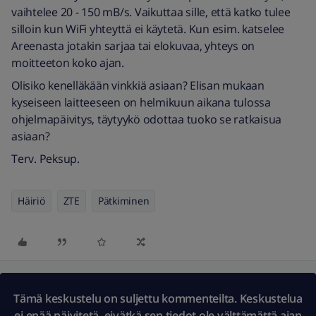
vaihtelee 20 - 150 mB/s. Vaikuttaa sille, että katko tulee
silloin kun WiFi yhteyttä ei käytetä. Kun esim. katselee
Areenasta jotakin sarjaa tai elokuvaa, yhteys on
moitteeton koko ajan.
Olisiko kenelläkään vinkkiä asiaan? Elisan mukaan
kyseiseen laitteeseen on helmikuun aikana tulossa
ohjelmapäivitys, täytyykö odottaa tuoko se ratkaisua
asiaan?
Terv. Peksup.
Häiriö
ZTE
Pätkiminen
Tämä keskustelu on suljettu kommenteilta. Keskustelua
ei enää päivitetä, eivätkä sen tiedot ole välttämättä ajan