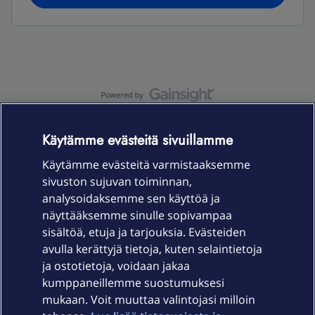
OmaYhteisö-käyttöehdot
Accessibility statement
Käytämme evästeitä sivuillamme
Käytämme evästeitä varmistaaksemme
sivuston sujuvan toiminnan,
Laitteet & liittymät
analysoidaksemme sen käyttöä ja
näyttääksemme sinulle sopivampaa
sisältöä, etuja ja tarjouksia. Evästeiden
Palvelut
avulla kerättyjä tietoja, kuten selaintietoja
ja ostotietoja, voidaan jakaa
Tuki
kumppaneillemme suostumuksesi
mukaan. Voit muuttaa valintojasi milloin