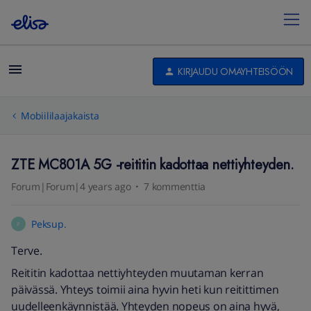
KIRJAUDU OMAYHTEISÖÖN
Mobiililaajakaista
ZTE MC801A 5G -reititin kadottaa nettiyhteyden.
Forum|Forum|4 years ago
7 kommenttia
Peksup.
P
Terve.
Reititin kadottaa nettiyhteyden muutaman kerran
päivässä. Yhteys toimii aina hyvin heti kun reitittimen
uudelleenkäynnistää. Yhteyden nopeus on aina hyvä,