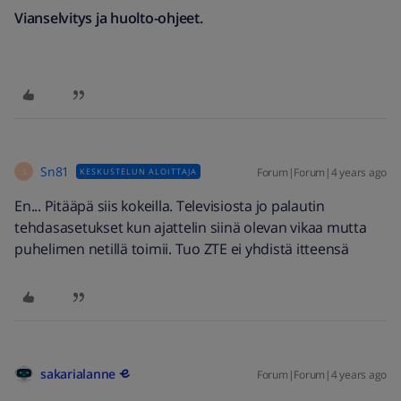
Vianselvitys ja huolto-ohjeet.
Sn81
Forum|Forum|4 years ago
KESKUSTELUN ALOITTAJA
S
En... Pitääpä siis kokeilla. Televisiosta jo palautin
tehdasasetukset kun ajattelin siinä olevan vikaa mutta
puhelimen netillä toimii. Tuo ZTE ei yhdistä itteensä
sakarialanne
Forum|Forum|4 years ago