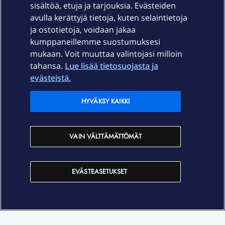
sisältöä, etuja ja tarjouksia. Evästeiden
Palvelut
avulla kerättyjä tietoja, kuten selaintietoja
ja ostotietoja, voidaan jakaa
Tuki
kumppaneillemme suostumuksesi
mukaan. Voit muuttaa valintojasi milloin
tahansa.
Lue lisää tietosuojasta ja
Ajankohtaista
evästeistä.
Elisa Oyj
HYVÄKSY KAIKKI
In English
VAIN VÄLTTÄMÄTTÖMÄT
På Svenska
EVÄSTEASETUKSET
Sopimusehdot
Tietosuoja
Saavutettavuus
Evästeasetukset
Tekijänoikeudet © 2026 Elisa Oyj.