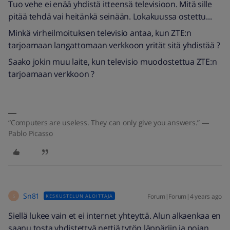
Tuo vehe ei enää yhdistä itteensä televisioon. Mitä sille
pitää tehdä vai heitänkä seinään. Lokakuussa ostettu...
Minkä virheilmoituksen televisio antaa, kun ZTE:n
tarjoamaan langattomaan verkkoon yrität sitä yhdistää ?
Saako jokin muu laite, kun televisio muodostettua ZTE:n
tarjoamaan verkkoon ?
“Computers are useless. They can only give you answers.” ―
Pablo Picasso
Sn81
Forum|Forum|4 years ago
KESKUSTELUN ALOITTAJA
S
Siellä lukee vain et ei internet yhteyttä. Alun alkaenkaa en
saanu tosta yhdistettyä nettiä tytön läppäriin ja pojan