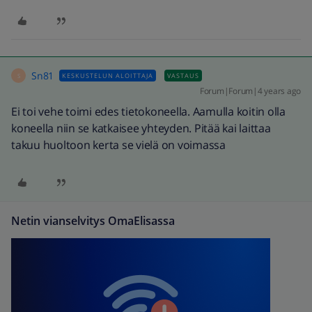
Sn81
KESKUSTELUN ALOITTAJA
VASTAUS
S
Forum|Forum|4 years ago
Ei toi vehe toimi edes tietokoneella. Aamulla koitin olla
koneella niin se katkaisee yhteyden. Pitää kai laittaa
takuu huoltoon kerta se vielä on voimassa
Netin vianselvitys OmaElisassa