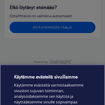
Etkö löytänyt etsimääsi?
OmaYhteisö on valmiina auttamaan!
ESITÄ KYSYMYKSESI TÄÄLLÄ!
OmaYhteisö-käyttöehdot
Accessibility statement
Käytämme evästeitä sivuillamme
Käytämme evästeitä varmistaaksemme
sivuston sujuvan toiminnan,
Laitteet & liittymät
analysoidaksemme sen käyttöä ja
näyttääksemme sinulle sopivampaa