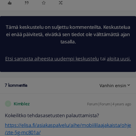
Tämä keskustelu on suljettu kommenteilta. Keskustelua
ei enää päivitetä, eivätkä sen tiedot ole välttämättä ajan
tasalla.
Etsi samasta aiheesta uudempi keskustelu
tai
aloita uusi.
7 kommenttia
Vanhin ensin
Kimblez
Forum|Forum|4 years ago
K
Kokeilitko tehdasasetusten palauttamista?
https://elisa.fi/asiakaspalvelu/aihe/mobiililaajakaista/ohje
/zte-5g-mc801a/