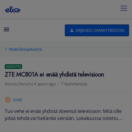
KIRJAUDU OMAYHTEISÖÖN
Mobiililaajakaista
VASTATTU
ZTE MC801A ei enää yhdistä televisioon
Forum|Forum|4 years ago
7 kommenttia
Sn81
S
Tuo vehe ei enää yhdistä itteensä televisioon. Mitä sille
pitää tehdä vai heitänkä seinään. Lokakuussa ostettu…