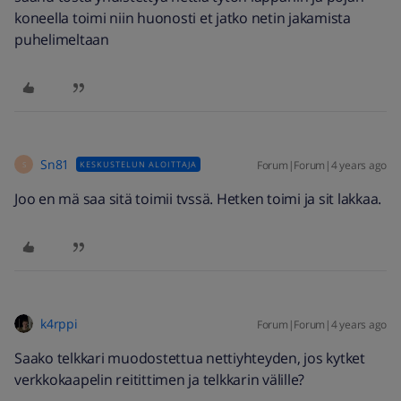
koneella toimi niin huonosti et jatko netin jakamista
puhelimeltaan
Sn81
Forum|Forum|4 years ago
KESKUSTELUN ALOITTAJA
S
Joo en mä saa sitä toimii tvssä. Hetken toimi ja sit lakkaa.
k4rppi
Forum|Forum|4 years ago
Saako telkkari muodostettua nettiyhteyden, jos kytket
verkkokaapelin reitittimen ja telkkarin välille?