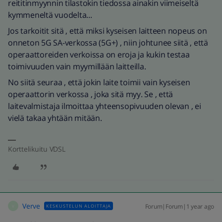
reititinmyynnin tilastokin tiedossa ainakin viimeiseltä
kymmeneltä vuodelta...
Jos tarkoitit sitä , että miksi kyseisen laitteen nopeus on
onneton 5G SA-verkossa (5G+) , niin johtunee siitä , että
operaattoreiden verkoissa on eroja ja kukin testaa
toimivuuden vain myymillään laitteilla.
No siitä seuraa , että jokin laite toimii vain kyseisen
operaattorin verkossa , joka sitä myy. Se , että
laitevalmistaja ilmoittaa yhteensopivuuden olevan , ei
vielä takaa yhtään mitään.
Korttelikuitu VDSL
Verve
Forum|Forum|1 year ago
KESKUSTELUN ALOITTAJA
V