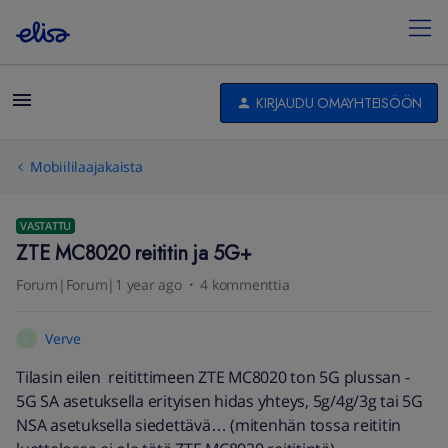
KIRJAUDU OMAYHTEISÖÖN
Mobiililaajakaista
VASTATTU
ZTE MC8020 reititin ja 5G+
Forum|Forum|1 year ago
4 kommenttia
Verve
V
Tilasin eilen reitittimeen ZTE MC8020 ton 5G plussan -
5G SA asetuksella erityisen hidas yhteys, 5g/4g/3g tai 5G
NSA asetuksella siedettävä… (mitenhän tossa reititin