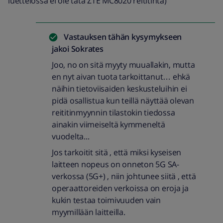
luettelossa ei ole tätä ZTE MC8020 reititintä)
Vastauksen tähän kysymykseen
jakoi
Sokrates
Joo, no on sitä myyty muuallakin, mutta
en nyt aivan tuota tarkoittanut… ehkä
näihin tietoviisaiden keskusteluihin ei
pidä osallistua kun teillä näyttää olevan
reititinmyynnin tilastokin tiedossa
ainakin viimeiseltä kymmeneltä
vuodelta...
Jos tarkoitit sitä , että miksi kyseisen
laitteen nopeus on onneton 5G SA-
verkossa (5G+) , niin johtunee siitä , että
operaattoreiden verkoissa on eroja ja
kukin testaa toimivuuden vain
myymillään laitteilla.