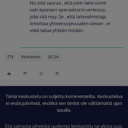
No siitä seuraa , että jokin laite toimii
vain kyseisen operaattorin verkossa ,
joka sitä myy. Se , että laitevalmistaja
ilmoittaa yhteensopivuuden olevan , ei
vielä takaa yhtään mitään.
ZTE
Reitittimet
5G SA
Tämä keskustelu on suljettu kommenteilta. Keskustelua
ei enää päivitetä, eivätkä sen tiedot ole välttämättä ajan
tasalla.
Etsi samasta aiheesta uudempi keskustelu
tai
aloita uusi.