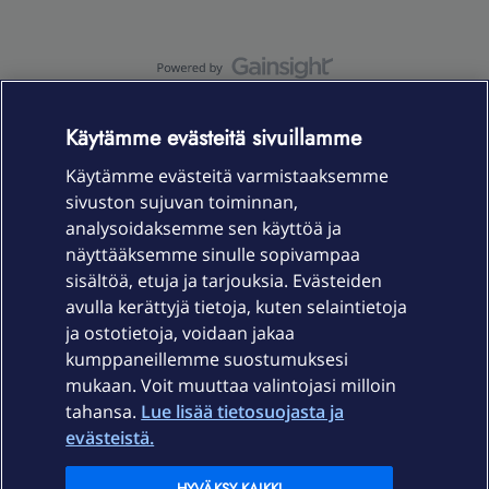
OmaYhteisö-käyttöehdot
Accessibility statement
Käytämme evästeitä sivuillamme
Käytämme evästeitä varmistaaksemme
sivuston sujuvan toiminnan,
Laitteet & liittymät
analysoidaksemme sen käyttöä ja
näyttääksemme sinulle sopivampaa
sisältöä, etuja ja tarjouksia. Evästeiden
Palvelut
avulla kerättyjä tietoja, kuten selaintietoja
ja ostotietoja, voidaan jakaa
Tuki
kumppaneillemme suostumuksesi
mukaan. Voit muuttaa valintojasi milloin
tahansa.
Lue lisää tietosuojasta ja
Ajankohtaista
evästeistä.
Elisa Oyj
HYVÄKSY KAIKKI